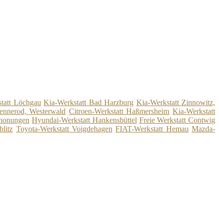
statt Löchgau
Kia-Werkstatt Bad Harzburg
Kia-Werkstatt Zinnowitz,
ennerod, Westerwald
Citroen-Werkstatt Haßmersheim
Kia-Werkstatt
chonungen
Hyundai-Werkstatt Hankensbüttel
Freie Werkstatt Contwig
litz
Toyota-Werkstatt Voigdehagen
FIAT-Werkstatt Hemau
Mazda-