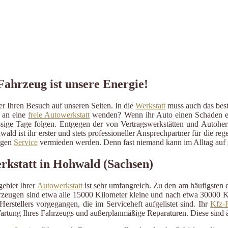
Fahrzeug ist unsere Energie!
 Ihren Besuch auf unseren Seiten. In die
Werkstatt
muss auch das beste
r an eine
freie Autowerkstatt
wenden? Wenn ihr Auto einen Schaden erlit
ressige Tage folgen. Entgegen der von Vertragswerkstätten und Autohe
ald ist ihr erster und stets professioneller Ansprechpartner für die 
ßigen
Service
vermieden werden. Denn fast niemand kann im Alltag auf s
erkstatt in Hohwald (Sachsen)
ebiet Ihrer
Autowerkstatt
ist sehr umfangreich. Zu den am häufigsten
eugen sind etwa alle 15000 Kilometer kleine und nach etwa 30000 Kil
erstellers vorgegangen, die im Serviceheft aufgelistet sind. Ihr
Kfz-R
artung Ihres Fahrzeugs und außerplanmäßige Reparaturen. Diese sind 