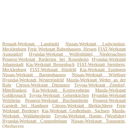
Renault-Werkstatt Landstuhl
Nissan-Werkstatt Ludwigslust,
Mecklenburg
Freie Werkstatt Babenhausen, Hessen
FIAT-Werkstatt
Augustdorf
Hyundai-Werkstatt Wolfenbüttel, Niedersachsen
Peugeot-Werkstatt Riedering bei Rosenheim
Hyundai-Werkstatt
Johannstadt
Kia-Werkstatt Bessenbach
FIAT-Werkstatt Sternberg,
Mecklenburg
FIAT-Werkstatt Hünfeld
Kia-Werkstatt Eppingen
Nissan-Werkstatt Barsinghausen
Nissan-Werkstatt Wörthsee
Hyundai-Werkstatt Westerrönfeld
Mazda-Werkstatt Wetter an der
Ruhr
Citroen-Werkstatt Ditzingen
Toyota-Werkstatt Zirndorf,
Mittelfranken
Kia-Werkstatt Kornwestheim
Mazda-Werkstatt
Goldkronach
Toyota-Werkstatt Gelsenkirchen
Hyundai-Werkstatt
Welzheim
Peugeot-Werkstatt Bischmisheim
Peugeot-Werkstatt
Garstedt bei Hamburg
Citroen-Werkstatt Illerkirchberg
Freie
Werkstatt Bredeney
Kia-Werkstatt Großenhain, Sachsen
Mazda-
Werkstatt Waldalgesheim
Toyota-Werkstatt Hamm (Westfalen)
Hyundai-Werkstatt Coppenbrügge
Nissan-Werkstatt Traunstein,
Oberbayern