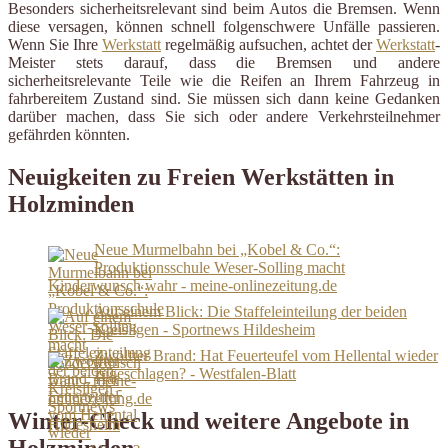
Besonders sicherheitsrelevant sind beim Autos die Bremsen. Wenn
diese versagen, können schnell folgenschwere Unfälle passieren.
Wenn Sie Ihre
Werkstatt
regelmäßig aufsuchen, achtet der
Werkstatt
-
Meister stets darauf, dass die Bremsen und andere
sicherheitsrelevante Teile wie die Reifen an Ihrem Fahrzeug in
fahrbereitem Zustand sind. Sie müssen sich dann keine Gedanken
darüber machen, dass Sie sich oder andere Verkehrsteilnehmer
gefährden könnten.
Neuigkeiten zu Freien Werkstätten in
Holzminden
Neue Murmelbahn bei „Kobel & Co.“:
Produktionsschule Weser-Solling macht
Kinderwunsch wahr - meine-onlinezeitung.de
Auf einem Blick: Die Staffeleinteilung der beiden
Kreisligen - Sportnews Hildesheim
Zwölfter Brand: Hat Feuerteufel vom Hellental wieder
zugeschlagen? - Westfalen-Blatt
Winter-Check und weitere Angebote in
Holzminden