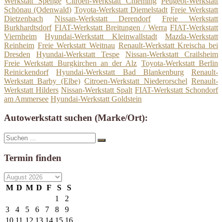
Werkstatt Spenge
Citroen-Werkstatt Chieming
Peugeot-Werkstatt
Schönau (Odenwald)
Toyota-Werkstatt Diemelstadt
Freie Werkstatt
Dietzenbach
Nissan-Werkstatt Derendorf
Freie Werkstatt
Burkhardtsdorf
FIAT-Werkstatt Breitungen / Werra
FIAT-Werkstatt
Viernheim
Hyundai-Werkstatt Kleinwallstadt
Mazda-Werkstatt
Reinheim
Freie Werkstatt Weitnau
Renault-Werkstatt Kreischa bei
Dresden
Hyundai-Werkstatt Tespe
Nissan-Werkstatt Crailsheim
Freie Werkstatt Burgkirchen an der Alz
Toyota-Werkstatt Berlin
Reinickendorf
Hyundai-Werkstatt Bad Blankenburg
Renault-
Werkstatt Barby (Elbe)
Citroen-Werkstatt Niederorschel
Renault-
Werkstatt Hilders
Nissan-Werkstatt Spalt
FIAT-Werkstatt Schondorf
am Ammersee
Hyundai-Werkstatt Goldstein
Autowerkstatt suchen (Marke/Ort):
Suche
Suchen
nach:
Termin finden
M
D
M
D
F
S
S
1
2
3
4
5
6
7
8
9
10
11
12
13
14
15
16