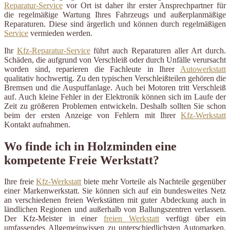
Reparatur-Service
vor Ort ist daher ihr erster Ansprechpartner für
die regelmäßige Wartung Ihres Fahrzeugs und außerplanmäßige
Reparaturen. Diese sind ärgerlich und können durch regelmäßigen
Service
vermieden werden.
Ihr
Kfz-Reparatur-Service
führt auch Reparaturen aller Art durch.
Schäden, die aufgrund von Verschleiß oder durch Unfälle verursacht
worden sind, reparieren die Fachleute in Ihrer
Autowerkstatt
qualitativ hochwertig. Zu den typischen Verschleißteilen gehören die
Bremsen und die Auspuffanlage. Auch bei Motoren tritt Verschleiß
auf. Auch kleine Fehler in der Elektronik können sich im Laufe der
Zeit zu größeren Problemen entwickeln. Deshalb sollten Sie schon
beim der ersten Anzeige von Fehlern mit Ihrer
Kfz-Werkstatt
Kontakt aufnahmen.
Wo finde ich in Holzminden eine
kompetente Freie Werkstatt?
Ihre freie
Kfz-Werkstatt
biete mehr Vorteile als Nachteile gegenüber
einer Markenwerkstatt. Sie können sich auf ein bundesweites Netz
an verschiedenen freien Werkstätten mit guter Abdeckung auch in
ländlichen Regionen und außerhalb von Ballungszentren verlassen.
Der Kfz-Meister in einer
freien Werkstatt
verfügt über ein
umfassendes Allgemeinwissen zu unterschiedlichsten Automarken.