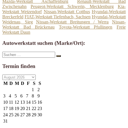
Mazda-Werkstatt Aschaffenburg
Renault-Werkstatt Bad
Zwischenahn
Peugeot-Werkstatt Schwerin, Mecklenburg
Kia-
Werkstatt Wetzendorf
Nissan-Werkstatt Cottbus
Hyundai-Werkstatt
Breckerfeld
FIAT-Werkstatt Tiefenbach, Sachsen
Hyundai-Werkstatt
Weidenau, Sieg
Nissan-Werkstatt Breitungen / Werra
Nissan-
Werkstatt Bad Brückenau
Toyota-Werkstatt Pfullingen
Freie
Werkstatt Daun
Autowerkstatt suchen (Marke/Ort):
Suche
Suchen
nach:
Termin finden
M
D
M
D
F
S
S
1
2
3
4
5
6
7
8
9
10
11
12
13
14
15
16
17
18
19
20
21
22
23
24
25
26
27
28
29
30
31