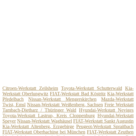
Citroen-Werkstatt Zeilsheim
Toyota-Werkstatt Schutterwald
Kia-
Werkstatt Oberlungwitz
FIAT-Werkstatt Bad Köstritz
Kia-Werkstatt
Pfedelbach
Nissan-Werkstatt Mengerskirchen
Mazda-Werkstatt
Twist, Emsl
Nissan-Werkstatt Weißenberg, Sachsen
Freie Werkstatt
Tambach-Dietharz / Thüringer Wald
Hyundai-Werkstatt Neviges
Toyota-Werkstatt Lastrup, Kreis Cloppenburg
Hyundai-Werkstatt
Speyer
Nissan-Werkstatt Waghäusel
FIAT-Werkstatt Sankt Augustin
Kia-Werkstatt Altenberg, Erzgebirge
Peugeot-Werkstatt Spraitbach
FIAT-Werkstatt Oberhaching bei München
FIAT-Werkstatt Zeuthen