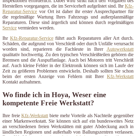
Inspektionen erforderlich. Dabei wird strikt nach den Vorgaben des
Herstellers vorgegangen, die im Serviceheft aufgelistet sind. Ihr
Kfz-
Reparatur-Service
vor Ort ist daher ihr erster Ansprechpartner für
die regelmäßige Wartung Ihres Fahrzeugs und außerplanmäßige
Reparaturen. Diese sind ärgerlich und können durch regelmäßigen
Service
vermieden werden.
Ihr
Kfz-Reparatur-Service
führt auch Reparaturen aller Art durch.
Schäden, die aufgrund von Verschleiß oder durch Unfälle verursacht
worden sind, reparieren die Fachleute in Ihrer
Autowerkstatt
qualitativ hochwertig. Zu den typischen Verschleißteilen gehören die
Bremsen und die Auspuffanlage. Auch bei Motoren tritt Verschleiß
auf. Auch kleine Fehler in der Elektronik können sich im Laufe der
Zeit zu größeren Problemen entwickeln. Deshalb sollten Sie schon
beim der ersten Anzeige von Fehlern mit Ihrer
Kfz-Werkstatt
Kontakt aufnahmen.
Wo finde ich in Hoya, Weser eine
kompetente Freie Werkstatt?
Ihre freie
Kfz-Werkstatt
biete mehr Vorteile als Nachteile gegenüber
einer Markenwerkstatt. Sie können sich auf ein bundesweites Netz
an verschiedenen freien Werkstätten mit guter Abdeckung auch in
ländlichen Regionen und außerhalb von Ballungszentren verlassen.