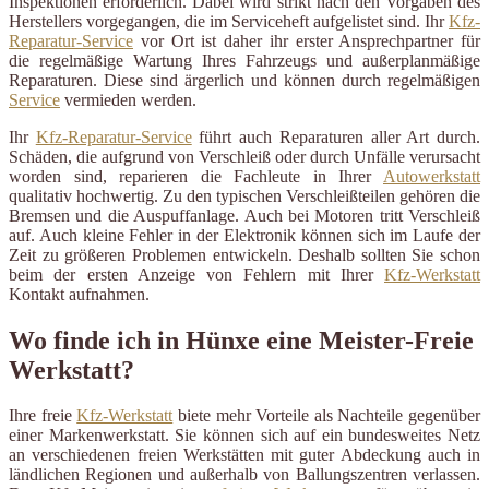
Inspektionen erforderlich. Dabei wird strikt nach den Vorgaben des
Herstellers vorgegangen, die im Serviceheft aufgelistet sind. Ihr
Kfz-
Reparatur-Service
vor Ort ist daher ihr erster Ansprechpartner für
die regelmäßige Wartung Ihres Fahrzeugs und außerplanmäßige
Reparaturen. Diese sind ärgerlich und können durch regelmäßigen
Service
vermieden werden.
Ihr
Kfz-Reparatur-Service
führt auch Reparaturen aller Art durch.
Schäden, die aufgrund von Verschleiß oder durch Unfälle verursacht
worden sind, reparieren die Fachleute in Ihrer
Autowerkstatt
qualitativ hochwertig. Zu den typischen Verschleißteilen gehören die
Bremsen und die Auspuffanlage. Auch bei Motoren tritt Verschleiß
auf. Auch kleine Fehler in der Elektronik können sich im Laufe der
Zeit zu größeren Problemen entwickeln. Deshalb sollten Sie schon
beim der ersten Anzeige von Fehlern mit Ihrer
Kfz-Werkstatt
Kontakt aufnahmen.
Wo finde ich in Hünxe eine Meister-Freie
Werkstatt?
Ihre freie
Kfz-Werkstatt
biete mehr Vorteile als Nachteile gegenüber
einer Markenwerkstatt. Sie können sich auf ein bundesweites Netz
an verschiedenen freien Werkstätten mit guter Abdeckung auch in
ländlichen Regionen und außerhalb von Ballungszentren verlassen.