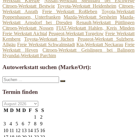
Werkstatt Kierspe
Nissan-Werkstatt Meinhard bei Eschwege
Citroen-Werkstatt Bestwig
Toyota-Werkstatt Heidenheim
Citroen-
Werkstatt Anrath
Freie Werkstatt Roßleben
Toyota-Werkstatt
Poppenhausen, Unterfranken
Mazda-Werkstatt Sersheim
Mazda-
Werkstatt Arnsdorf bei Dresden
Renault-Werkstatt Püttlingen
Citroen-Werkstatt Nossen
FIAT-Werkstatt Hahlen, Kreis Minden
Freie Werkstatt Aichtal
Peugeot-Werkstatt Torgelow
Freie Werkstatt
Kemberg
Toyota-Werkstatt Jüchen
Peugeot-Werkstatt Sulzberg,
Allgäu
Freie Werkstatt Schwalmstadt
Kia-Werkstatt Neckarau
Freie
Werkstatt Heven
Citroen-Werkstatt Geislingen bei Balingen
Hyundai-Werkstatt Parchim
Autowerkstatt suchen (Marke/Ort):
Suche
Suchen
nach:
Termin finden
M
D
M
D
F
S
S
1
2
3
4
5
6
7
8
9
10
11
12
13
14
15
16