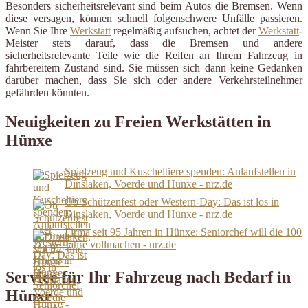
Besonders sicherheitsrelevant sind beim Autos die Bremsen. Wenn
diese versagen, können schnell folgenschwere Unfälle passieren.
Wenn Sie Ihre
Werkstatt
regelmäßig aufsuchen, achtet der
Werkstatt
-
Meister stets darauf, dass die Bremsen und andere
sicherheitsrelevante Teile wie die Reifen an Ihrem Fahrzeug in
fahrbereitem Zustand sind. Sie müssen sich dann keine Gedanken
darüber machen, dass Sie sich oder andere Verkehrsteilnehmer
gefährden könnten.
Neuigkeiten zu Freien Werkstätten in
Hünxe
Spielzeug und Kuscheltiere spenden: Anlaufstellen in
Dinslaken, Voerde und Hünxe - nrz.de
Ob Schützenfest oder Western-Day: Das ist los in
Dinslaken, Voerde und Hünxe - nrz.de
Firma seit 95 Jahren in Hünxe: Seniorchef will die 100
Jahre vollmachen - nrz.de
Service für Ihr Fahrzeug nach Bedarf in
Hünxe