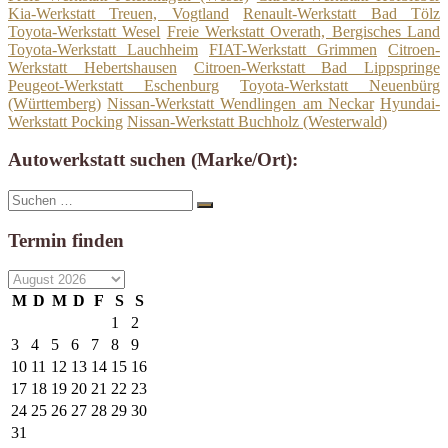
Kia-Werkstatt Treuen, Vogtland
Renault-Werkstatt Bad Tölz
Toyota-Werkstatt Wesel
Freie Werkstatt Overath, Bergisches Land
Toyota-Werkstatt Lauchheim
FIAT-Werkstatt Grimmen
Citroen-
Werkstatt Hebertshausen
Citroen-Werkstatt Bad Lippspringe
Peugeot-Werkstatt Eschenburg
Toyota-Werkstatt Neuenbürg
(Württemberg)
Nissan-Werkstatt Wendlingen am Neckar
Hyundai-
Werkstatt Pocking
Nissan-Werkstatt Buchholz (Westerwald)
Autowerkstatt suchen (Marke/Ort):
Suche
Suchen
nach:
Termin finden
M
D
M
D
F
S
S
1
2
3
4
5
6
7
8
9
10
11
12
13
14
15
16
17
18
19
20
21
22
23
24
25
26
27
28
29
30
31