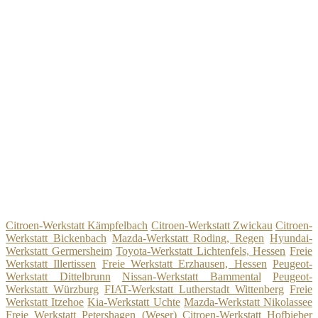
Citroen-Werkstatt Kämpfelbach
Citroen-Werkstatt Zwickau
Citroen-
Werkstatt Bickenbach
Mazda-Werkstatt Roding, Regen
Hyundai-
Werkstatt Germersheim
Toyota-Werkstatt Lichtenfels, Hessen
Freie
Werkstatt Illertissen
Freie Werkstatt Erzhausen, Hessen
Peugeot-
Werkstatt Dittelbrunn
Nissan-Werkstatt Bammental
Peugeot-
Werkstatt Würzburg
FIAT-Werkstatt Lutherstadt Wittenberg
Freie
Werkstatt Itzehoe
Kia-Werkstatt Uchte
Mazda-Werkstatt Nikolassee
Freie Werkstatt Petershagen (Weser)
Citroen-Werkstatt Hofbieber