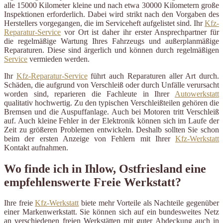
alle 15000 Kilometer kleine und nach etwa 30000 Kilometern große
Inspektionen erforderlich. Dabei wird strikt nach den Vorgaben des
Herstellers vorgegangen, die im Serviceheft aufgelistet sind. Ihr
Kfz-
Reparatur-Service
vor Ort ist daher ihr erster Ansprechpartner für
die regelmäßige Wartung Ihres Fahrzeugs und außerplanmäßige
Reparaturen. Diese sind ärgerlich und können durch regelmäßigen
Service
vermieden werden.
Ihr
Kfz-Reparatur-Service
führt auch Reparaturen aller Art durch.
Schäden, die aufgrund von Verschleiß oder durch Unfälle verursacht
worden sind, reparieren die Fachleute in Ihrer
Autowerkstatt
qualitativ hochwertig. Zu den typischen Verschleißteilen gehören die
Bremsen und die Auspuffanlage. Auch bei Motoren tritt Verschleiß
auf. Auch kleine Fehler in der Elektronik können sich im Laufe der
Zeit zu größeren Problemen entwickeln. Deshalb sollten Sie schon
beim der ersten Anzeige von Fehlern mit Ihrer
Kfz-Werkstatt
Kontakt aufnahmen.
Wo finde ich in Ihlow, Ostfriesland eine
empfehlenswerte Freie Werkstatt?
Ihre freie
Kfz-Werkstatt
biete mehr Vorteile als Nachteile gegenüber
einer Markenwerkstatt. Sie können sich auf ein bundesweites Netz
an verschiedenen freien Werkstätten mit guter Abdeckung auch in