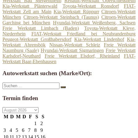
Werkstatt Bad Mergentheim
Renault-Werkstatt Oberschleißheim
Kia-Werkstatt Plänterwald
Toyota-Werkstatt Ronsdorf
FIAT-
Werkstatt Zell am Main
Kia-Werkstatt Rüppurr
Citroen-Werkstatt
München
Citroen-Werkstatt Steinbach (Taunus)
Citroen-Werkstatt
Garching bei München
Hyundai-Werkstatt Weißenberg, Sachsen
Freie Werkstatt Limbach (Baden)
Toyota-Werkstatt Kleve,
Niederrhein
FIAT-Werkstatt Friedland bei Neubrandenburg
Peugeot-Werkstatt Großhabersdorf
Kia-Werkstatt Lindenhof
Kia-
Werkstatt Ahrensbök
Nissan-Werkstatt Schleiz
Freie Werkstatt
Naumburg (Saale)
Hyundai-Werkstatt Sigmaringen
Freie Werkstatt
Karlsdorf-Neuthard
Freie Werkstatt Elsdorf, Rheinland
FIAT-
Werkstatt Baar-Ebenhausen
Autowerkstatt suchen (Marke/Ort):
Suche
Suchen
nach:
Termin finden
M
D
M
D
F
S
S
1
2
3
4
5
6
7
8
9
10
11
12
13
14
15
16