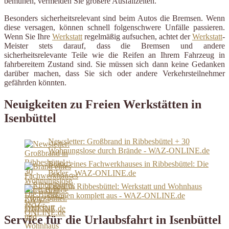
bemühen, vermeiden Sie größere Ausfallzeiten.
Besonders sicherheitsrelevant sind beim Autos die Bremsen. Wenn
diese versagen, können schnell folgenschwere Unfälle passieren.
Wenn Sie Ihre
Werkstatt
regelmäßig aufsuchen, achtet der
Werkstatt
-
Meister stets darauf, dass die Bremsen und andere
sicherheitsrelevante Teile wie die Reifen an Ihrem Fahrzeug in
fahrbereitem Zustand sind. Sie müssen sich dann keine Gedanken
darüber machen, dass Sie sich oder andere Verkehrsteilnehmer
gefährden könnten.
Neuigkeiten zu Freien Werkstätten in
Isenbüttel
Newsletter: Großbrand in Ribbesbüttel + 30
Wohnungslose durch Brände - WAZ-ONLINE.de
Brand eines Fachwerkhauses in Ribbesbüttel: Die
Bilder - WAZ-ONLINE.de
Feuer in Ribbesbüttel: Werkstatt und Wohnhaus
brennen komplett aus - WAZ-ONLINE.de
Service für die Urlaubsfahrt in Isenbüttel