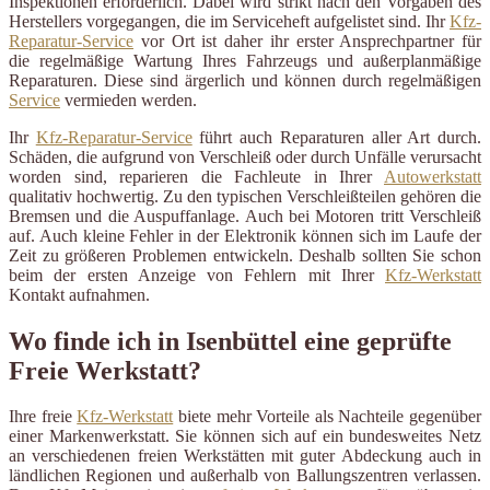
Inspektionen erforderlich. Dabei wird strikt nach den Vorgaben des
Herstellers vorgegangen, die im Serviceheft aufgelistet sind. Ihr
Kfz-
Reparatur-Service
vor Ort ist daher ihr erster Ansprechpartner für
die regelmäßige Wartung Ihres Fahrzeugs und außerplanmäßige
Reparaturen. Diese sind ärgerlich und können durch regelmäßigen
Service
vermieden werden.
Ihr
Kfz-Reparatur-Service
führt auch Reparaturen aller Art durch.
Schäden, die aufgrund von Verschleiß oder durch Unfälle verursacht
worden sind, reparieren die Fachleute in Ihrer
Autowerkstatt
qualitativ hochwertig. Zu den typischen Verschleißteilen gehören die
Bremsen und die Auspuffanlage. Auch bei Motoren tritt Verschleiß
auf. Auch kleine Fehler in der Elektronik können sich im Laufe der
Zeit zu größeren Problemen entwickeln. Deshalb sollten Sie schon
beim der ersten Anzeige von Fehlern mit Ihrer
Kfz-Werkstatt
Kontakt aufnahmen.
Wo finde ich in Isenbüttel eine geprüfte
Freie Werkstatt?
Ihre freie
Kfz-Werkstatt
biete mehr Vorteile als Nachteile gegenüber
einer Markenwerkstatt. Sie können sich auf ein bundesweites Netz
an verschiedenen freien Werkstätten mit guter Abdeckung auch in
ländlichen Regionen und außerhalb von Ballungszentren verlassen.