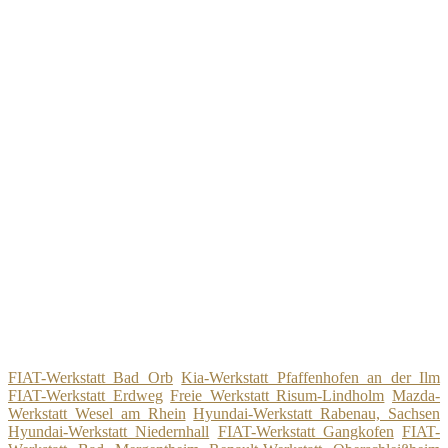
FIAT-Werkstatt Bad Orb
Kia-Werkstatt Pfaffenhofen an der Ilm
FIAT-Werkstatt Erdweg
Freie Werkstatt Risum-Lindholm
Mazda-
Werkstatt Wesel am Rhein
Hyundai-Werkstatt Rabenau, Sachsen
Hyundai-Werkstatt Niedernhall
FIAT-Werkstatt Gangkofen
FIAT-