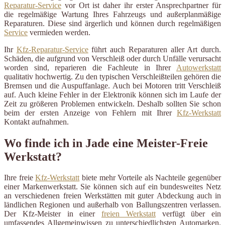
Reparatur-Service
vor Ort ist daher ihr erster Ansprechpartner für
die regelmäßige Wartung Ihres Fahrzeugs und außerplanmäßige
Reparaturen. Diese sind ärgerlich und können durch regelmäßigen
Service
vermieden werden.
Ihr
Kfz-Reparatur-Service
führt auch Reparaturen aller Art durch.
Schäden, die aufgrund von Verschleiß oder durch Unfälle verursacht
worden sind, reparieren die Fachleute in Ihrer
Autowerkstatt
qualitativ hochwertig. Zu den typischen Verschleißteilen gehören die
Bremsen und die Auspuffanlage. Auch bei Motoren tritt Verschleiß
auf. Auch kleine Fehler in der Elektronik können sich im Laufe der
Zeit zu größeren Problemen entwickeln. Deshalb sollten Sie schon
beim der ersten Anzeige von Fehlern mit Ihrer
Kfz-Werkstatt
Kontakt aufnahmen.
Wo finde ich in Jade eine Meister-Freie
Werkstatt?
Ihre freie
Kfz-Werkstatt
biete mehr Vorteile als Nachteile gegenüber
einer Markenwerkstatt. Sie können sich auf ein bundesweites Netz
an verschiedenen freien Werkstätten mit guter Abdeckung auch in
ländlichen Regionen und außerhalb von Ballungszentren verlassen.
Der Kfz-Meister in einer
freien Werkstatt
verfügt über ein
umfassendes Allgemeinwissen zu unterschiedlichsten Automarken.