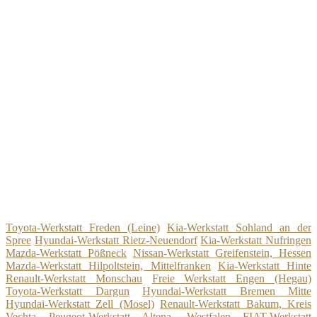
Toyota-Werkstatt Freden (Leine)
Kia-Werkstatt Sohland an der
Spree
Hyundai-Werkstatt Rietz-Neuendorf
Kia-Werkstatt Nufringen
Mazda-Werkstatt Pößneck
Nissan-Werkstatt Greifenstein, Hessen
Mazda-Werkstatt Hilpoltstein, Mittelfranken
Kia-Werkstatt Hinte
Renault-Werkstatt Monschau
Freie Werkstatt Engen (Hegau)
Toyota-Werkstatt Dargun
Hyundai-Werkstatt Bremen Mitte
Hyundai-Werkstatt Zell (Mosel)
Renault-Werkstatt Bakum, Kreis
Vechta
Peugeot-Werkstatt Altena, Westfalen
FIAT-Werkstatt