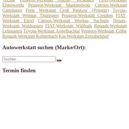
Elsterwerda
Peugeot-Werkstatt Marktredwitz
Citroen-Werkstatt
Gärtringen
Freie Werkstatt Groß Pankow (Prignitz)
Toyota-
Werkstatt Weimar, Thüringen
Peugeot-Werkstatt Creußen
FIAT-
Werkstatt Eitorf
Citroen-Werkstatt Werdau, Sachsen
Nissan-
Werkstatt Waldsassen
FIAT-Werkstatt Wülfrath
Renault-Werkstatt
Leingarten
Toyota-Werkstatt Angelbachtal
Peugeot-Werkstatt Cölbe
Renault-Werkstatt Kelsterbach
Kia-Werkstatt Zerzabelshof
Autowerkstatt suchen (Marke/Ort):
Suche
Suchen
nach:
Termin finden