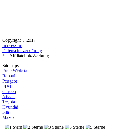
Copyright © 2017
Impressum
Datenschutzerklärung
* = Affiliatelink/Werbung
Sitemaps:
Freie Werkstatt
Renault
Peugeot
FIAT
Citroen
Nissan
Toyota
Hyundai
Kia
Mazda