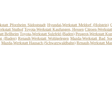
kstatt Pforzheim Südoststadt
Hyundai-Werkstatt Meldorf (Holstein)
rkstatt Stuthof
Toyota-Werkstatt Kaufungen, Hessen
Citroen-Werkstat
att Bellheim
Toyota-Werkstatt Sulzfeld (Baden)
Peugeot-Werkstatt Ku
rg (Baden)
Renault-Werkstatt Wohlgelegen
Mazda-Werkstatt Bad So
l
Mazda-Werkstatt Hausach (Schwarzwaldbahn)
Renault-Werkstatt M