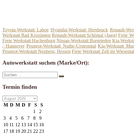
Toyota-Werkstatt Laboe
Hyundai-Werkstatt Hersbruck
Renault-Wer
Werkstatt Bad Krozingen
Renault-Werkstatt Schöntal (Jagst)
Freie We
Freie Werkstatt Hachenburg
Nissan-Werkstatt Burgrieden
Kia-Werkst
/ Hannover
Peugeot-Werkstatt Nuthe-Urstromtal
Kia-Werkstatt Mu
Peugeot-Werkstatt Neuberg, Hessen
Freie Werkstatt Zell im Wiesenta
Autowerkstatt suchen (Marke/Ort):
Suche
Suchen
nach:
Termin finden
M
D
M
D
F
S
S
1
2
3
4
5
6
7
8
9
10
11
12
13
14
15
16
17
18
19
20
21
22
23