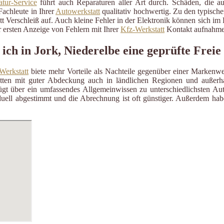
tur-Service
führt auch Reparaturen aller Art durch. Schäden, die a
Fachleute in Ihrer
Autowerkstatt
qualitativ hochwertig. Zu den typisch
itt Verschleiß auf. Auch kleine Fehler in der Elektronik können sich i
 ersten Anzeige von Fehlern mit Ihrer
Kfz-Werkstatt
Kontakt aufnahme
ich in Jork, Niederelbe eine geprüfte Frei
Werkstatt
biete mehr Vorteile als Nachteile gegenüber einer Markenwe
ätten mit guter Abdeckung auch in ländlichen Regionen und außerh
gt über ein umfassendes Allgemeinwissen zu unterschiedlichsten Aut
uell abgestimmt und die Abrechnung ist oft günstiger. Außerdem habe