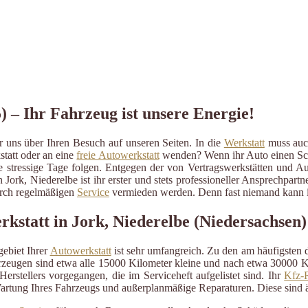
) – Ihr Fahrzeug ist unsere Energie!
 uns über Ihren Besuch auf unseren Seiten. In die
Werkstatt
muss auch
statt oder an eine
freie Autowerkstatt
wenden? Wenn ihr Auto einen Schad
ige stressige Tage folgen. Entgegen der von Vertragswerkstätten und A
n Jork, Niederelbe ist ihr erster und stets professioneller Ansprechpa
durch regelmäßigen
Service
vermieden werden. Denn fast niemand kann im
rkstatt in Jork, Niederelbe (Niedersachsen)
ebiet Ihrer
Autowerkstatt
ist sehr umfangreich. Zu den am häufigsten
eugen sind etwa alle 15000 Kilometer kleine und nach etwa 30000 Kil
erstellers vorgegangen, die im Serviceheft aufgelistet sind. Ihr
Kfz-R
artung Ihres Fahrzeugs und außerplanmäßige Reparaturen. Diese sind 