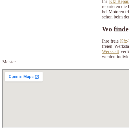
Ihr
Kfz-Repara
reparieren die 
bei Motoren tr
schon beim der
Wo finde 
Ihre freie
Kfz-
freien Werkst
Werkstatt
verfü
werden individ
Meister.