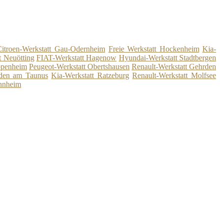
Citroen-Werkstatt Gau-Odernheim
Freie Werkstatt Hockenheim
Kia-
t Neuötting
FIAT-Werkstatt Hagenow
Hyundai-Werkstatt Stadtbergen
ppenheim
Peugeot-Werkstatt Obertshausen
Renault-Werkstatt Gehrden
den am Taunus
Kia-Werkstatt Ratzeburg
Renault-Werkstatt Molfsee
annheim