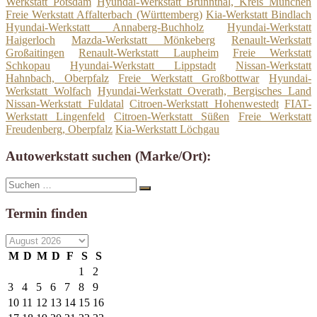
Werkstatt Potsdam
Hyundai-Werkstatt Brunnthal, Kreis München
Freie Werkstatt Affalterbach (Württemberg)
Kia-Werkstatt Bindlach
Hyundai-Werkstatt Annaberg-Buchholz
Hyundai-Werkstatt
Haigerloch
Mazda-Werkstatt Mönkeberg
Renault-Werkstatt
Großaitingen
Renault-Werkstatt Laupheim
Freie Werkstatt
Schkopau
Hyundai-Werkstatt Lippstadt
Nissan-Werkstatt
Hahnbach, Oberpfalz
Freie Werkstatt Großbottwar
Hyundai-
Werkstatt Wolfach
Hyundai-Werkstatt Overath, Bergisches Land
Nissan-Werkstatt Fuldatal
Citroen-Werkstatt Hohenwestedt
FIAT-
Werkstatt Lingenfeld
Citroen-Werkstatt Süßen
Freie Werkstatt
Freudenberg, Oberpfalz
Kia-Werkstatt Löchgau
Autowerkstatt suchen (Marke/Ort):
Suche
Suchen
nach:
Termin finden
M
D
M
D
F
S
S
1
2
3
4
5
6
7
8
9
10
11
12
13
14
15
16