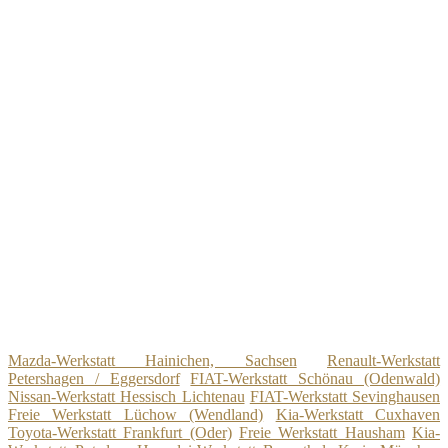
Mazda-Werkstatt Hainichen, Sachsen
Renault-Werkstatt
Petershagen / Eggersdorf
FIAT-Werkstatt Schönau (Odenwald)
Nissan-Werkstatt Hessisch Lichtenau
FIAT-Werkstatt Sevinghausen
Freie Werkstatt Lüchow (Wendland)
Kia-Werkstatt Cuxhaven
Toyota-Werkstatt Frankfurt (Oder)
Freie Werkstatt Hausham
Kia-