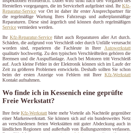
Inspektionen erforderlich. Dabei wird strikt nach den Vorgaben des
Herstellers vorgegangen, die im Serviceheft aufgelistet sind. Ihr
Kfz-
Reparatur-Service
vor Ort ist daher ihr erster Ansprechpartner für
die regelmäßige Wartung Ihres Fahrzeugs und außerplanmäßige
Reparaturen. Diese sind ärgerlich und können durch regelmäßigen
Service
vermieden werden.
Ihr
Kfz-Reparatur-Service
führt auch Reparaturen aller Art durch.
Schäden, die aufgrund von Verschleiß oder durch Unfälle verursacht
worden sind, reparieren die Fachleute in Ihrer
Autowerkstatt
qualitativ hochwertig. Zu den typischen Verschleißteilen gehören die
Bremsen und die Auspuffanlage. Auch bei Motoren tritt Verschleiß
auf. Auch kleine Fehler in der Elektronik können sich im Laufe der
Zeit zu größeren Problemen entwickeln. Deshalb sollten Sie schon
beim der ersten Anzeige von Fehlern mit Ihrer
Kfz-Werkstatt
Kontakt aufnahmen.
Wo finde ich in Kessenich eine geprüfte
Freie Werkstatt?
Ihre freie
Kfz-Werkstatt
biete mehr Vorteile als Nachteile gegenüber
einer Markenwerkstatt. Sie können sich auf ein bundesweites Netz
an verschiedenen freien Werkstätten mit guter Abdeckung auch in
ländlichen Regionen und außerhalb von Ballungszentren verlassen.