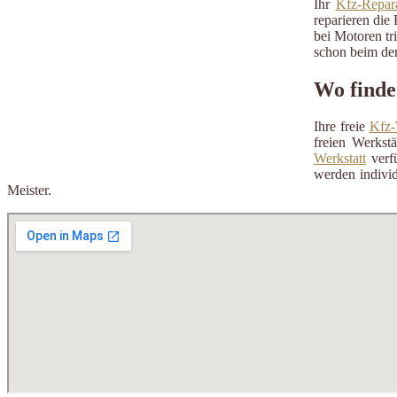
Ihr
Kfz-Repara
reparieren die 
bei Motoren tr
schon beim der
Wo finde
Ihre freie
Kfz-
freien Werkst
Werkstatt
verfü
werden individ
Meister.