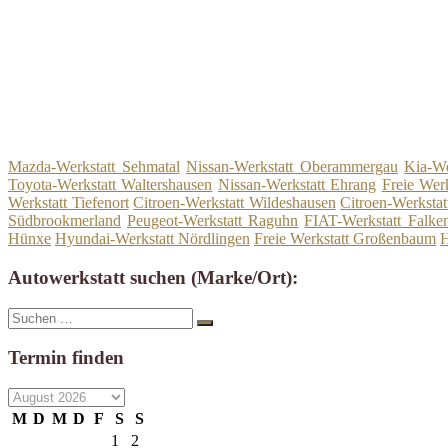
Mazda-Werkstatt Sehmatal
Nissan-Werkstatt Oberammergau
Kia-We
Toyota-Werkstatt Waltershausen
Nissan-Werkstatt Ehrang
Freie Wer
Werkstatt Tiefenort
Citroen-Werkstatt Wildeshausen
Citroen-Werksta
Südbrookmerland
Peugeot-Werkstatt Raguhn
FIAT-Werkstatt Falken
Hünxe
Hyundai-Werkstatt Nördlingen
Freie Werkstatt Großenbaum
H
Autowerkstatt suchen (Marke/Ort):
Suche
Suchen
nach:
Termin finden
M
D
M
D
F
S
S
1
2