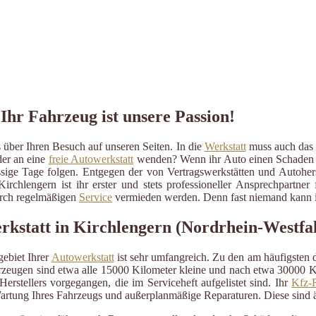
Ihr Fahrzeug ist unsere Passion!
 über Ihren Besuch auf unseren Seiten. In die
Werkstatt
muss auch das b
der an eine
freie Autowerkstatt
wenden? Wenn ihr Auto einen Schaden erli
ressige Tage folgen. Entgegen der von Vertragswerkstätten und Autohe
irchlengern ist ihr erster und stets professioneller Ansprechpartn
durch regelmäßigen
Service
vermieden werden. Denn fast niemand kann im
erkstatt in Kirchlengern (Nordrhein-Westfa
ebiet Ihrer
Autowerkstatt
ist sehr umfangreich. Zu den am häufigsten
eugen sind etwa alle 15000 Kilometer kleine und nach etwa 30000 Kil
erstellers vorgegangen, die im Serviceheft aufgelistet sind. Ihr
Kfz-R
artung Ihres Fahrzeugs und außerplanmäßige Reparaturen. Diese sind 