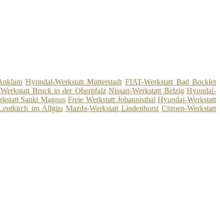
 Anklam
Hyundai-Werkstatt Mutterstadt
FIAT-Werkstatt Bad Bocklet
-Werkstatt Bruck in der Oberpfalz
Nissan-Werkstatt Belzig
Hyundai-
rkstatt Sankt Magnus
Freie Werkstatt Johannisthal
Hyundai-Werkstatt
Leutkirch im Allgäu
Mazda-Werkstatt Lindenhorst
Citroen-Werkstatt