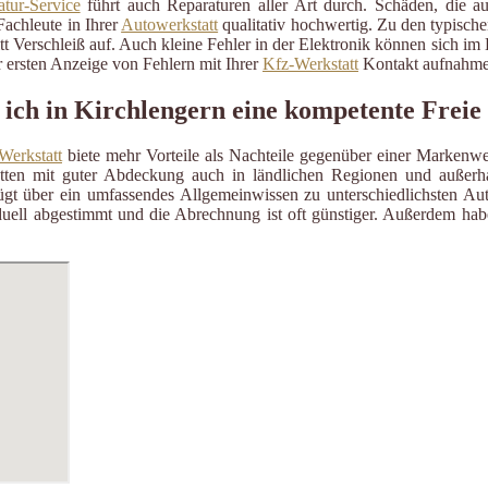
tur-Service
führt auch Reparaturen aller Art durch. Schäden, die a
Fachleute in Ihrer
Autowerkstatt
qualitativ hochwertig. Zu den typisch
itt Verschleiß auf. Auch kleine Fehler in der Elektronik können sich i
 ersten Anzeige von Fehlern mit Ihrer
Kfz-Werkstatt
Kontakt aufnahme
 ich in Kirchlengern eine kompetente Freie
Werkstatt
biete mehr Vorteile als Nachteile gegenüber einer Markenwe
ätten mit guter Abdeckung auch in ländlichen Regionen und außerh
gt über ein umfassendes Allgemeinwissen zu unterschiedlichsten Aut
uell abgestimmt und die Abrechnung ist oft günstiger. Außerdem habe