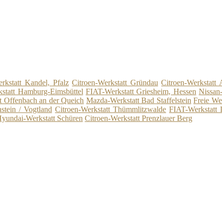
rkstatt Kandel, Pfalz
Citroen-Werkstatt Gründau
Citroen-Werkstatt
kstatt Hamburg-Eimsbüttel
FIAT-Werkstatt Griesheim, Hessen
Nissan
tt Offenbach an der Queich
Mazda-Werkstatt Bad Staffelstein
Freie We
stein / Vogtland
Citroen-Werkstatt Thümmlitzwalde
FIAT-Werkstatt 
yundai-Werkstatt Schüren
Citroen-Werkstatt Prenzlauer Berg