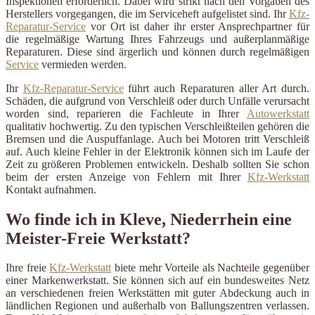
Inspektionen erforderlich. Dabei wird strikt nach den Vorgaben des
Herstellers vorgegangen, die im Serviceheft aufgelistet sind. Ihr
Kfz-
Reparatur-Service
vor Ort ist daher ihr erster Ansprechpartner für
die regelmäßige Wartung Ihres Fahrzeugs und außerplanmäßige
Reparaturen. Diese sind ärgerlich und können durch regelmäßigen
Service
vermieden werden.
Ihr
Kfz-Reparatur-Service
führt auch Reparaturen aller Art durch.
Schäden, die aufgrund von Verschleiß oder durch Unfälle verursacht
worden sind, reparieren die Fachleute in Ihrer
Autowerkstatt
qualitativ hochwertig. Zu den typischen Verschleißteilen gehören die
Bremsen und die Auspuffanlage. Auch bei Motoren tritt Verschleiß
auf. Auch kleine Fehler in der Elektronik können sich im Laufe der
Zeit zu größeren Problemen entwickeln. Deshalb sollten Sie schon
beim der ersten Anzeige von Fehlern mit Ihrer
Kfz-Werkstatt
Kontakt aufnahmen.
Wo finde ich in Kleve, Niederrhein eine
Meister-Freie Werkstatt?
Ihre freie
Kfz-Werkstatt
biete mehr Vorteile als Nachteile gegenüber
einer Markenwerkstatt. Sie können sich auf ein bundesweites Netz
an verschiedenen freien Werkstätten mit guter Abdeckung auch in
ländlichen Regionen und außerhalb von Ballungszentren verlassen.