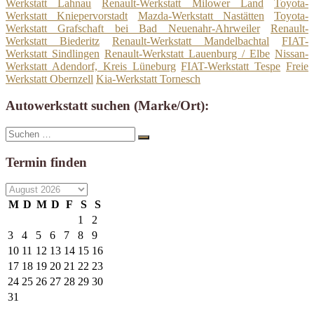
Werkstatt Lahnau
Renault-Werkstatt Milower Land
Toyota-
Werkstatt Kniepervorstadt
Mazda-Werkstatt Nastätten
Toyota-
Werkstatt Grafschaft bei Bad Neuenahr-Ahrweiler
Renault-
Werkstatt Biederitz
Renault-Werkstatt Mandelbachtal
FIAT-
Werkstatt Sindlingen
Renault-Werkstatt Lauenburg / Elbe
Nissan-
Werkstatt Adendorf, Kreis Lüneburg
FIAT-Werkstatt Tespe
Freie
Werkstatt Obernzell
Kia-Werkstatt Tornesch
Autowerkstatt suchen (Marke/Ort):
Suche
Suchen
nach:
Termin finden
M
D
M
D
F
S
S
1
2
3
4
5
6
7
8
9
10
11
12
13
14
15
16
17
18
19
20
21
22
23
24
25
26
27
28
29
30
31