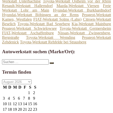
Werkstatt Unterhaching
Toyota-Werkstatt Ostheim vor der Rhön
Renault-Werkstatt Hallerndorf
Mazda-Werkstatt Viersen
Freie
Werkstatt Lohr am Main
Hyundai-Werkstatt Burkhardtsdorf
Hyundai-Werkstatt Böbingen an der Rems
Peugeot-Werkstatt
Kamen, Westfalen
FIAT-Werkstatt Solms (Lahn)
Citroen-Werkstatt
Beselich
Toyota-Werkstatt Bad Segeberg
Kia-Werkstatt Mainburg
Peugeot-Werkstatt Schwielowsee
Toyota-Werkstatt Germersheim
FIAT-Werkstatt Aschaffenburg
Nissan-Werkstatt Zwingenberg,
Bergstraße
Toyota-Werkstatt Wemding
Peugeot-Werkstatt
Zehdenick
Toyota-Werkstatt Rehfelde bei Strausberg
Autowerkstatt suchen (Marke/Ort):
Suche
Suchen
nach:
Termin finden
M
D
M
D
F
S
S
1
2
3
4
5
6
7
8
9
10
11
12
13
14
15
16
17
18
19
20
21
22
23