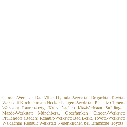
Citroen-Werkstatt Bad Vilbel
Hyundai-Werkstatt Brigachtal
Toyota-
Werkstatt Kirchheim am Neckar
Peugeot-Werkstatt Pulsnitz
Citroen-
Werkstatt Laurensberg, Kreis Aachen
Kia-Werkstatt Stühlingen
Mazda-Werkstatt Münchberg, Oberfranken
Citroen-Werkstatt
Pfullendorf (Baden)
Renault-Werkstatt Bad Berka
Toyota-Werkstatt
Waldachtal
Renault-Werkstatt Neuenkirchen bei Bramsche
Toyota-