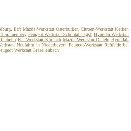
dburg, Erft
Mazda-Werkstatt Osterburken
Citroen-Werkstatt Kerken
att Sonnenberg
Peugeot-Werkstatt Schöntal (Jagst)
Hyundai-Werkstatt
ffenheim
Kia-Werkstatt Kürnach
Mazda-Werkstatt Datteln
Hyundai-
erkstatt Neufahrn in Niederbayern
Peugeot-Werkstatt Rehfelde bei
eugeot-Werkstatt Grasellenbach