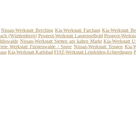
Nissan-Werkstatt Berching
Kia-Werkstatt Farchant
Kia-Werkstatt Be
bach (Württemberg)
Peugeot-Werkstatt Langenselbold
Peugeot-Werkst
ldiswalde
Nissan-Werkstatt Stetten am kalten Markt
Kia-Werkstatt U
reie Werkstatt Fürstenwalde / Spree
Nissan-Werkstatt Tengen
Kia-W
haus
Kia-Werkstatt Karlsbad
FIAT-Werkstatt Leinfelden-Echterdingen
P