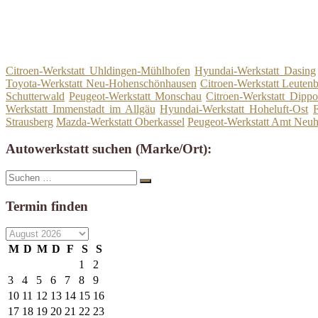
Citroen-Werkstatt Uhldingen-Mühlhofen
Hyundai-Werkstatt Dasing
Toyota-Werkstatt Neu-Hohenschönhausen
Citroen-Werkstatt Leuten
Schutterwald
Peugeot-Werkstatt Monschau
Citroen-Werkstatt Dippo
Werkstatt Immenstadt im Allgäu
Hyundai-Werkstatt Hoheluft-Ost
F
Strausberg
Mazda-Werkstatt Oberkassel
Peugeot-Werkstatt Amt Neu
Autowerkstatt suchen (Marke/Ort):
Suche
Suchen
nach:
Termin finden
M
D
M
D
F
S
S
1
2
3
4
5
6
7
8
9
10
11
12
13
14
15
16
17
18
19
20
21
22
23