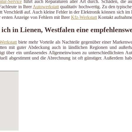
tur-Service
führt auch Reparaturen aller Art durch. Schäden, die a
Fachleute in Ihrer
Autowerkstatt
qualitativ hochwertig. Zu den typisch
itt Verschleiß auf. Auch kleine Fehler in der Elektronik können sich i
 ersten Anzeige von Fehlern mit Ihrer
Kfz-Werkstatt
Kontakt aufnahme
 ich in Lienen, Westfalen eine empfehlensw
Werkstatt
biete mehr Vorteile als Nachteile gegenüber einer Markenwe
ätten mit guter Abdeckung auch in ländlichen Regionen und außerh
gt über ein umfassendes Allgemeinwissen zu unterschiedlichsten Aut
uell abgestimmt und die Abrechnung ist oft günstiger. Außerdem habe