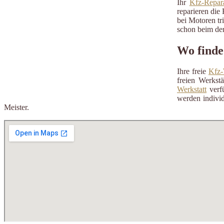
Ihr
Kfz-Repara
reparieren die 
bei Motoren tr
schon beim der
Wo finde
Ihre freie
Kfz-
freien Werkst
Werkstatt
verfü
werden individ
Meister.