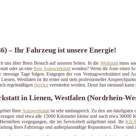
6) – Ihr Fahrzeug ist unsere Energie!
r uns über Ihren Besuch auf unseren Seiten. In die
Werkstatt
muss auch
statt oder an eine
freie Autowerkstatt
wenden? Wenn ihr Auto einen Schad
ige stressige Tage folgen. Entgegen der von Vertragswerkstätten und A
 Lienen, Westfalen ist ihr erster und stets professioneller Ansprechpa
durch regelmäßigen
Service
vermieden werden. Denn fast niemand kann im
kstatt in Lienen, Westfalen (Nordrhein-Wes
ebiet Ihrer
Autowerkstatt
ist sehr umfangreich. Zu den am häufigsten
eugen sind etwa alle 15000 Kilometer kleine und nach etwa 30000 Kil
erstellers vorgegangen, die im Serviceheft aufgelistet sind. Ihr
Kfz-R
artung Ihres Fahrzeugs und außerplanmäßige Reparaturen. Diese sind 