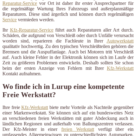
Reparatur-Service
vor Ort ist daher ihr erster Ansprechpartner für
die regelmäßige Wartung Ihres Fahrzeugs und außerplanmäßige
Reparaturen. Diese sind ärgerlich und können durch regelmäßigen
Service
vermieden werden.
Ihr
Kfz-Reparatur-Service
führt auch Reparaturen aller Art durch.
Schäden, die aufgrund von Verschleiß oder durch Unfälle verursacht
worden sind, reparieren die Fachleute in Ihrer
Autowerkstatt
qualitativ hochwertig. Zu den typischen Verschleißteilen gehören die
Bremsen und die Auspuffanlage. Auch bei Motoren tritt Verschleiß
auf. Auch kleine Fehler in der Elektronik können sich im Laufe der
Zeit zu größeren Problemen entwickeln. Deshalb sollten Sie schon
beim der ersten Anzeige von Fehlern mit Ihrer
Kfz-Werkstatt
Kontakt aufnahmen.
Wo finde ich in Lurup eine kompetente
Freie Werkstatt?
Ihre freie
Kfz-Werkstatt
biete mehr Vorteile als Nachteile gegenüber
einer Markenwerkstatt. Sie können sich auf ein bundesweites Netz
an verschiedenen freien Werkstätten mit guter Abdeckung auch in
ländlichen Regionen und außerhalb von Ballungszentren verlassen.
Der Kfz-Meister in einer
freien Werkstatt
verfügt über ein
umfassendes Allgemeinwissen zu unterschiedlichsten Automarken.