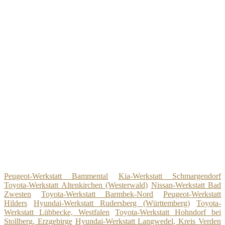
Peugeot-Werkstatt Bammental
Kia-Werkstatt Schmargendorf
Toyota-Werkstatt Altenkirchen (Westerwald)
Nissan-Werkstatt Bad
Zwesten
Toyota-Werkstatt Barmbek-Nord
Peugeot-Werkstatt
Hilders
Hyundai-Werkstatt Rudersberg (Württemberg)
Toyota-
Werkstatt Lübbecke, Westfalen
Toyota-Werkstatt Hohndorf bei
Stollberg, Erzgebirge
Hyundai-Werkstatt Langwedel, Kreis Verden