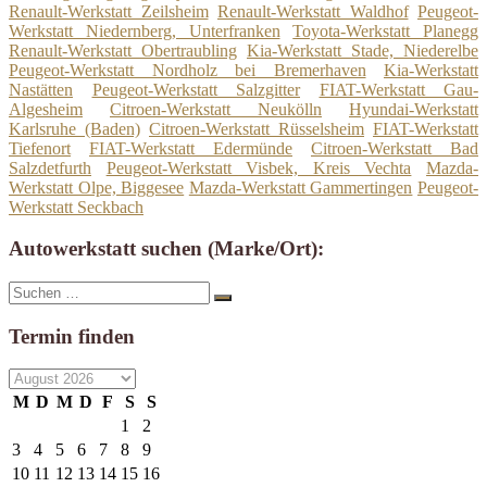
Renault-Werkstatt Zeilsheim
Renault-Werkstatt Waldhof
Peugeot-
Werkstatt Niedernberg, Unterfranken
Toyota-Werkstatt Planegg
Renault-Werkstatt Obertraubling
Kia-Werkstatt Stade, Niederelbe
Peugeot-Werkstatt Nordholz bei Bremerhaven
Kia-Werkstatt
Nastätten
Peugeot-Werkstatt Salzgitter
FIAT-Werkstatt Gau-
Algesheim
Citroen-Werkstatt Neukölln
Hyundai-Werkstatt
Karlsruhe (Baden)
Citroen-Werkstatt Rüsselsheim
FIAT-Werkstatt
Tiefenort
FIAT-Werkstatt Edermünde
Citroen-Werkstatt Bad
Salzdetfurth
Peugeot-Werkstatt Visbek, Kreis Vechta
Mazda-
Werkstatt Olpe, Biggesee
Mazda-Werkstatt Gammertingen
Peugeot-
Werkstatt Seckbach
Autowerkstatt suchen (Marke/Ort):
Suche
Suchen
nach:
Termin finden
M
D
M
D
F
S
S
1
2
3
4
5
6
7
8
9
10
11
12
13
14
15
16