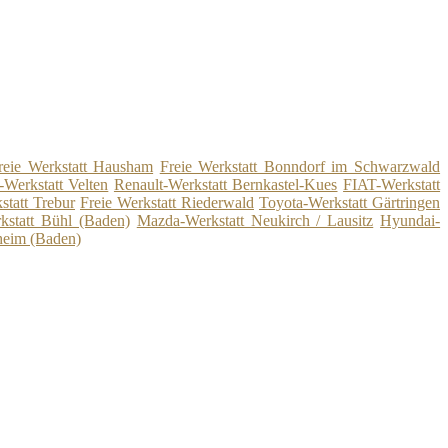
reie Werkstatt Hausham
Freie Werkstatt Bonndorf im Schwarzwald
-Werkstatt Velten
Renault-Werkstatt Bernkastel-Kues
FIAT-Werkstatt
statt Trebur
Freie Werkstatt Riederwald
Toyota-Werkstatt Gärtringen
statt Bühl (Baden)
Mazda-Werkstatt Neukirch / Lausitz
Hyundai-
heim (Baden)