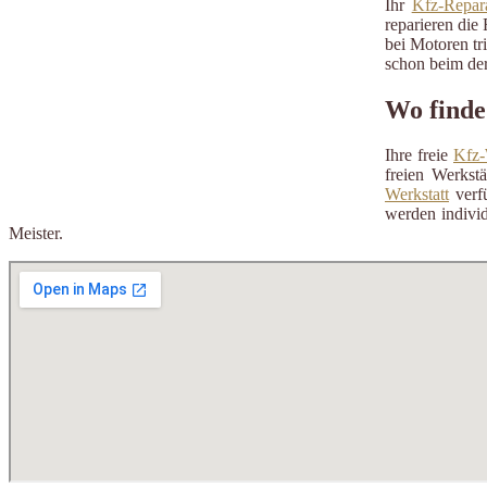
Ihr
Kfz-Repara
reparieren die 
bei Motoren tr
schon beim der
Wo finde
Ihre freie
Kfz-
freien Werkst
Werkstatt
verfü
werden individ
Meister.