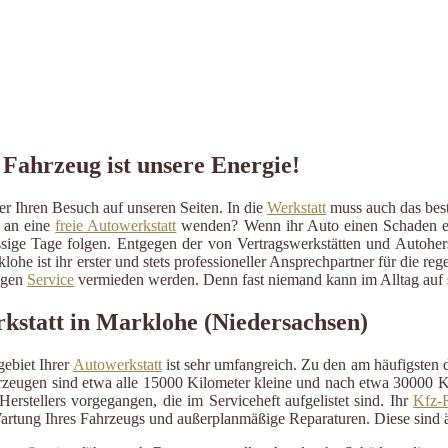
 Fahrzeug ist unsere Energie!
r Ihren Besuch auf unseren Seiten. In die
Werkstatt
muss auch das beste
r an eine
freie Autowerkstatt
wenden? Wenn ihr Auto einen Schaden erlit
ressige Tage folgen. Entgegen der von Vertragswerkstätten und Autohe
lohe ist ihr erster und stets professioneller Ansprechpartner für die
ßigen
Service
vermieden werden. Denn fast niemand kann im Alltag auf s
rkstatt in Marklohe (Niedersachsen)
ebiet Ihrer
Autowerkstatt
ist sehr umfangreich. Zu den am häufigsten
eugen sind etwa alle 15000 Kilometer kleine und nach etwa 30000 Kil
erstellers vorgegangen, die im Serviceheft aufgelistet sind. Ihr
Kfz-R
artung Ihres Fahrzeugs und außerplanmäßige Reparaturen. Diese sind 