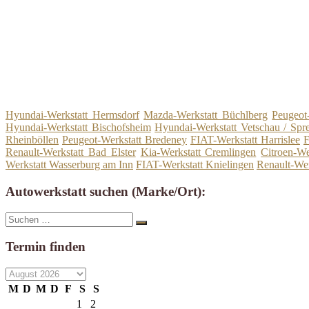
Hyundai-Werkstatt Hermsdorf
Mazda-Werkstatt Büchlberg
Peugeot
Hyundai-Werkstatt Bischofsheim
Hyundai-Werkstatt Vetschau / Spr
Rheinböllen
Peugeot-Werkstatt Bredeney
FIAT-Werkstatt Harrislee
F
Renault-Werkstatt Bad Elster
Kia-Werkstatt Cremlingen
Citroen-We
Werkstatt Wasserburg am Inn
FIAT-Werkstatt Knielingen
Renault-Wer
Autowerkstatt suchen (Marke/Ort):
Suche
Suchen
nach:
Termin finden
M
D
M
D
F
S
S
1
2