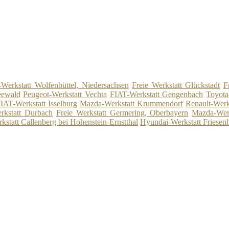
-Werkstatt Wolfenbüttel, Niedersachsen
Freie Werkstatt Glückstadt
F
eewald
Peugeot-Werkstatt Vechta
FIAT-Werkstatt Gengenbach
Toyota
IAT-Werkstatt Isselburg
Mazda-Werkstatt Krummendorf
Renault-Werk
rkstatt Durbach
Freie Werkstatt Germering, Oberbayern
Mazda-Werk
kstatt Callenberg bei Hohenstein-Ernstthal
Hyundai-Werkstatt Friesen