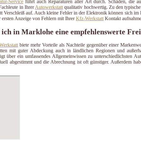
tur-Service
führt auch Reparaturen aller Art durch. Schäden, die a
Fachleute in Ihrer
Autowerkstatt
qualitativ hochwertig. Zu den typisch
itt Verschleiß auf. Auch kleine Fehler in der Elektronik können sich i
 ersten Anzeige von Fehlern mit Ihrer
Kfz-Werkstatt
Kontakt aufnahme
 ich in Marklohe eine empfehlenswerte Fre
Werkstatt
biete mehr Vorteile als Nachteile gegenüber einer Markenwe
ätten mit guter Abdeckung auch in ländlichen Regionen und außerh
gt über ein umfassendes Allgemeinwissen zu unterschiedlichsten Aut
uell abgestimmt und die Abrechnung ist oft günstiger. Außerdem habe