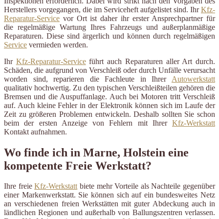
Inspektionen erforderlich. Dabei wird strikt nach den Vorgaben des
Herstellers vorgegangen, die im Serviceheft aufgelistet sind. Ihr
Kfz-
Reparatur-Service
vor Ort ist daher ihr erster Ansprechpartner für
die regelmäßige Wartung Ihres Fahrzeugs und außerplanmäßige
Reparaturen. Diese sind ärgerlich und können durch regelmäßigen
Service
vermieden werden.
Ihr
Kfz-Reparatur-Service
führt auch Reparaturen aller Art durch.
Schäden, die aufgrund von Verschleiß oder durch Unfälle verursacht
worden sind, reparieren die Fachleute in Ihrer
Autowerkstatt
qualitativ hochwertig. Zu den typischen Verschleißteilen gehören die
Bremsen und die Auspuffanlage. Auch bei Motoren tritt Verschleiß
auf. Auch kleine Fehler in der Elektronik können sich im Laufe der
Zeit zu größeren Problemen entwickeln. Deshalb sollten Sie schon
beim der ersten Anzeige von Fehlern mit Ihrer
Kfz-Werkstatt
Kontakt aufnahmen.
Wo finde ich in Marne, Holstein eine
kompetente Freie Werkstatt?
Ihre freie
Kfz-Werkstatt
biete mehr Vorteile als Nachteile gegenüber
einer Markenwerkstatt. Sie können sich auf ein bundesweites Netz
an verschiedenen freien Werkstätten mit guter Abdeckung auch in
ländlichen Regionen und außerhalb von Ballungszentren verlassen.