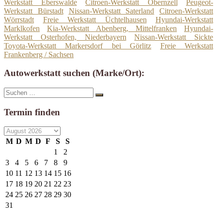
Werkstatt Eberswalde
Citroen-Werkstatt Obernzell
Peugeot-
Werkstatt Bürstadt
Nissan-Werkstatt Saterland
Citroen-Werkstatt
Wörrstadt
Freie Werkstatt Üchtelhausen
Hyundai-Werkstatt
Marklkofen
Kia-Werkstatt Abenberg, Mittelfranken
Hyundai-
Werkstatt Osterhofen, Niederbayern
Nissan-Werkstatt Sickte
Toyota-Werkstatt Markersdorf bei Görlitz
Freie Werkstatt
Frankenberg / Sachsen
Autowerkstatt suchen (Marke/Ort):
Suche
Suchen
nach:
Termin finden
M
D
M
D
F
S
S
1
2
3
4
5
6
7
8
9
10
11
12
13
14
15
16
17
18
19
20
21
22
23
24
25
26
27
28
29
30
31