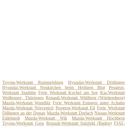
Toyota-Werkstatt Rummelsburg
Hyundai-Werkstatt Dötlingen
Hyundai-Werkstatt Neukirchen beim Heiligen Blut
Peugeot-
Werkstatt Stadtilm
Freie Werkstatt Kochel am See
Kia-Werkstatt
Weißensee, Thüringen
Renault-Werkstatt Wildberg (Württemberg)
Mazda-Werkstatt Wandlitz
Freie Werkstatt Eningen unter Achalm
Mazda-Werkstatt Nörvenich
Peugeot-Werkstatt Eil
Freie Werkstatt
Dillingen an der Donau
Mazda-Werkstatt Durlach
Nissan-Werkstatt
Eidelstedt
Mazda-Werkstatt Wik
Mazda-Werkstatt Höchberg
Toyota-Werkstatt Gera
Renault-Werkstatt Sulzfeld (Baden)
FIAT-