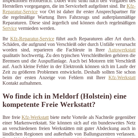
Inspektionen erforderlich. Dabei wird strikt nach den Vorgaben des
Herstellers vorgegangen, die im Serviceheft aufgelistet sind. Ihr
Kfz-
Reparatur-Service
vor Ort ist daher ihr erster Ansprechpartner für
die regelmäßige Wartung Ihres Fahrzeugs und außerplanmäßige
Reparaturen. Diese sind ärgerlich und können durch regelmäßigen
Service
vermieden werden.
Ihr
Kfz-Reparatur-Service
führt auch Reparaturen aller Art durch.
Schäden, die aufgrund von Verschleiß oder durch Unfälle verursacht
worden sind, reparieren die Fachleute in Ihrer
Autowerkstatt
qualitativ hochwertig. Zu den typischen Verschleißteilen gehören die
Bremsen und die Auspuffanlage. Auch bei Motoren tritt Verschleiß
auf. Auch kleine Fehler in der Elektronik können sich im Laufe der
Zeit zu größeren Problemen entwickeln. Deshalb sollten Sie schon
beim der ersten Anzeige von Fehlern mit Ihrer
Kfz-Werkstatt
Kontakt aufnahmen.
Wo finde ich in Meldorf (Holstein) eine
kompetente Freie Werkstatt?
Ihre freie
Kfz-Werkstatt
biete mehr Vorteile als Nachteile gegenüber
einer Markenwerkstatt. Sie können sich auf ein bundesweites Netz
an verschiedenen freien Werkstätten mit guter Abdeckung auch in
ländlichen Regionen und außerhalb von Ballungszentren verlassen.