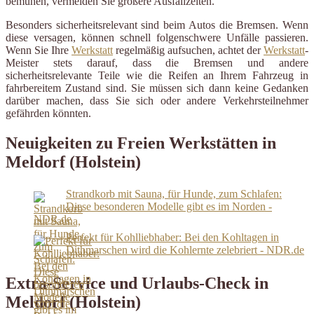
bemühen, vermeiden Sie größere Ausfallzeiten.
Besonders sicherheitsrelevant sind beim Autos die Bremsen. Wenn
diese versagen, können schnell folgenschwere Unfälle passieren.
Wenn Sie Ihre
Werkstatt
regelmäßig aufsuchen, achtet der
Werkstatt
-
Meister stets darauf, dass die Bremsen und andere
sicherheitsrelevante Teile wie die Reifen an Ihrem Fahrzeug in
fahrbereitem Zustand sind. Sie müssen sich dann keine Gedanken
darüber machen, dass Sie sich oder andere Verkehrsteilnehmer
gefährden könnten.
Neuigkeiten zu Freien Werkstätten in
Meldorf (Holstein)
Strandkorb mit Sauna, für Hunde, zum Schlafen:
Diese besonderen Modelle gibt es im Norden -
NDR.de
Perfekt für Kohlliebhaber: Bei den Kohltagen in
Dithmarschen wird die Kohlernte zelebriert - NDR.de
Extra-Service und Urlaubs-Check in
Meldorf (Holstein)