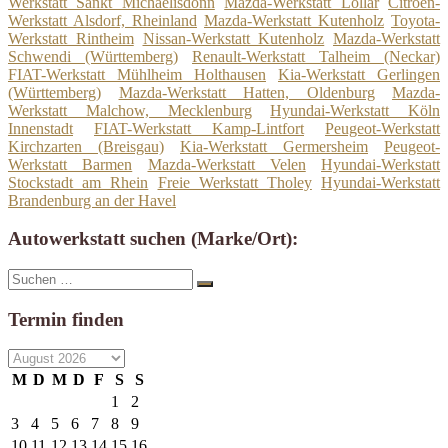
Werkstatt Sankt Michaelisdonn
Mazda-Werkstatt Lollar
Citroen-
Werkstatt Alsdorf, Rheinland
Mazda-Werkstatt Kutenholz
Toyota-
Werkstatt Rintheim
Nissan-Werkstatt Kutenholz
Mazda-Werkstatt
Schwendi (Württemberg)
Renault-Werkstatt Talheim (Neckar)
FIAT-Werkstatt Mühlheim Holthausen
Kia-Werkstatt Gerlingen
(Württemberg)
Mazda-Werkstatt Hatten, Oldenburg
Mazda-
Werkstatt Malchow, Mecklenburg
Hyundai-Werkstatt Köln
Innenstadt
FIAT-Werkstatt Kamp-Lintfort
Peugeot-Werkstatt
Kirchzarten (Breisgau)
Kia-Werkstatt Germersheim
Peugeot-
Werkstatt Barmen
Mazda-Werkstatt Velen
Hyundai-Werkstatt
Stockstadt am Rhein
Freie Werkstatt Tholey
Hyundai-Werkstatt
Brandenburg an der Havel
Autowerkstatt suchen (Marke/Ort):
Suche
Suchen
nach:
Termin finden
M
D
M
D
F
S
S
1
2
3
4
5
6
7
8
9
10
11
12
13
14
15
16