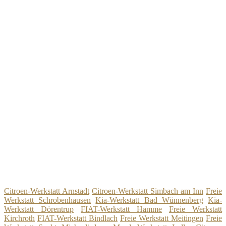
Citroen-Werkstatt Arnstadt
Citroen-Werkstatt Simbach am Inn
Freie
Werkstatt Schrobenhausen
Kia-Werkstatt Bad Wünnenberg
Kia-
Werkstatt Dörentrup
FIAT-Werkstatt Hamme
Freie Werkstatt
Kirchroth
FIAT-Werkstatt Bindlach
Freie Werkstatt Meitingen
Freie