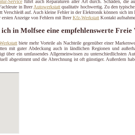
tur-Service
führt auch Reparaturen aller Art durch. Schäden, die a
Fachleute in Ihrer
Autowerkstatt
qualitativ hochwertig. Zu den typisch
itt Verschleiß auf. Auch kleine Fehler in der Elektronik können sich i
 ersten Anzeige von Fehlern mit Ihrer
Kfz-Werkstatt
Kontakt aufnahme
 ich in Molfsee eine empfehlenswerte Freie
Werkstatt
biete mehr Vorteile als Nachteile gegenüber einer Markenwe
ätten mit guter Abdeckung auch in ländlichen Regionen und außerh
gt über ein umfassendes Allgemeinwissen zu unterschiedlichsten Aut
uell abgestimmt und die Abrechnung ist oft günstiger. Außerdem habe