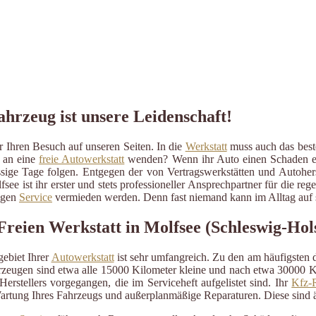
ahrzeug ist unsere Leidenschaft!
 Ihren Besuch auf unseren Seiten. In die
Werkstatt
muss auch das beste
r an eine
freie Autowerkstatt
wenden? Wenn ihr Auto einen Schaden erlit
ressige Tage folgen. Entgegen der von Vertragswerkstätten und Autohe
fsee ist ihr erster und stets professioneller Ansprechpartner für die 
ßigen
Service
vermieden werden. Denn fast niemand kann im Alltag auf s
reien Werkstatt in Molfsee (Schleswig-Hols
ebiet Ihrer
Autowerkstatt
ist sehr umfangreich. Zu den am häufigsten
eugen sind etwa alle 15000 Kilometer kleine und nach etwa 30000 Kil
erstellers vorgegangen, die im Serviceheft aufgelistet sind. Ihr
Kfz-R
artung Ihres Fahrzeugs und außerplanmäßige Reparaturen. Diese sind 