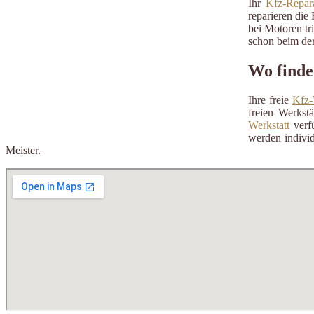
Ihr
Kfz-Repara
reparieren die 
bei Motoren tr
schon beim der
Wo finde
Ihre freie
Kfz-
freien Werkst
Werkstatt
verfü
werden individ
Meister.