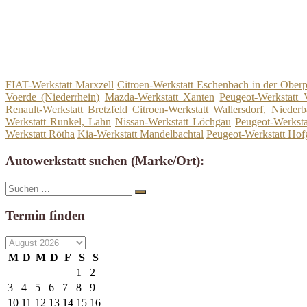
FIAT-Werkstatt Marxzell
Citroen-Werkstatt Eschenbach in der Oberp
Voerde (Niederrhein)
Mazda-Werkstatt Xanten
Peugeot-Werkstatt 
Renault-Werkstatt Bretzfeld
Citroen-Werkstatt Wallersdorf, Nieder
Werkstatt Runkel, Lahn
Nissan-Werkstatt Löchgau
Peugeot-Werkstat
Werkstatt Rötha
Kia-Werkstatt Mandelbachtal
Peugeot-Werkstatt Hof
Autowerkstatt suchen (Marke/Ort):
Suche
Suchen
nach:
Termin finden
M
D
M
D
F
S
S
1
2
3
4
5
6
7
8
9
10
11
12
13
14
15
16