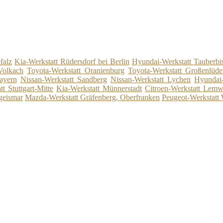
falz
Kia-Werkstatt Rüdersdorf bei Berlin
Hyundai-Werkstatt Tauberbi
Volkach
Toyota-Werkstatt Oranienburg
Toyota-Werkstatt Großenlüde
bayern
Nissan-Werkstatt Sandberg
Nissan-Werkstatt Lychen
Hyundai-
t Stuttgart-Mitte
Kia-Werkstatt Münnerstadt
Citroen-Werkstatt Lemw
geismar
Mazda-Werkstatt Gräfenberg, Oberfranken
Peugeot-Werkstatt 