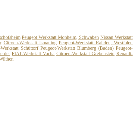
schofsheim
Peugeot-Werkstatt Monheim, Schwaben
Nissan-Werkstatt
r
Citroen-Werkstatt Ismaning
Peugeot-Werkstatt Rahden, Westfalen
Werkstatt Schüttorf
Peugeot-Werkstatt Blumberg (Baden)
Peugeot-
erder
FIAT-Werkstatt Vacha
Citroen-Werkstatt Grebenstein
Renault-
Wilthen