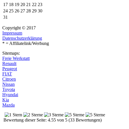
17
18
19
20
21
22
23
24
25
26
27
28
29
30
31
Copyright © 2017
Impressum
Datenschutzerklärung
* = Affiliatelink/Werbung
Sitemaps:
Freie Werkstatt
Renault
Peugeot
FIAT
Citroen
Nissan
Toyota
Hyundai
Kia
Mazda
Bewertung dieser Seite: 4.55 von 5 (33 Bewertungen)