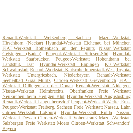
Renault-Werkstatt Weißenberg, Sachsen
Mazda-Werkstatt
Hirschhorn (Neckar)
Hyundai-Werkstatt Eichenau bei München
FIAT-Werkstatt Röthenbach an der Pegnitz
Nissan-Werkstatt
Geisingen (Baden)
Peugeot-Werkstatt Striesen-Süd
Hyundai-
Werkstatt Saarbrücken
Peugeot-Werkstatt Hohenthann bei
Landshut, Isar
Hyundai-Werkstatt Eppingen
Kia-Werkstatt
Schwalmstadt
Renault-Werkstatt Karlsruhe Innenstadt-West
Toyota-
Werkstatt Untergriesbach, Niederbayern
Renault-Werkstatt
Seeheilbad Graal-Müritz
Citroen-Werkstatt Grevenbroich
FIAT-
Werkstatt Dillingen an der Donau
Renault-Werkstatt Nideggen
Nissan-Werkstatt Helmbrechts, Oberfranken
Freie Werkstatt
Neukirchen beim Heiligen Blut
Hyundai-Werkstatt Augustusburg
Renault-Werkstatt Langenbernsdorf
Peugeot-Werkstatt Werlte, Emsl
Peugeot-Werkstatt Freiberg, Sachsen
Freie Werkstatt Nassau, Lahn
Citroen-Werkstatt Loßburg
Hyundai-Werkstatt Ruhla
Nissan-
Werkstatt Dessau
Citroen-Werkstatt Vohenstrauß
Mazda-Werkstatt
Salzbergen
Freie Werkstatt Moers
Citroen-Werkstatt Schwandorf,
Bayern