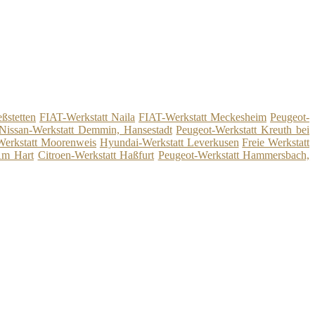
ßstetten
FIAT-Werkstatt Naila
FIAT-Werkstatt Meckesheim
Peugeot-
Nissan-Werkstatt Demmin, Hansestadt
Peugeot-Werkstatt Kreuth bei
Werkstatt Moorenweis
Hyundai-Werkstatt Leverkusen
Freie Werkstatt
Am Hart
Citroen-Werkstatt Haßfurt
Peugeot-Werkstatt Hammersbach,