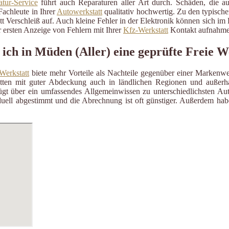
tur-Service
führt auch Reparaturen aller Art durch. Schäden, die a
Fachleute in Ihrer
Autowerkstatt
qualitativ hochwertig. Zu den typisch
itt Verschleiß auf. Auch kleine Fehler in der Elektronik können sich i
 ersten Anzeige von Fehlern mit Ihrer
Kfz-Werkstatt
Kontakt aufnahme
 ich in Müden (Aller) eine geprüfte Freie W
Werkstatt
biete mehr Vorteile als Nachteile gegenüber einer Markenwe
ätten mit guter Abdeckung auch in ländlichen Regionen und außerh
gt über ein umfassendes Allgemeinwissen zu unterschiedlichsten Aut
uell abgestimmt und die Abrechnung ist oft günstiger. Außerdem habe