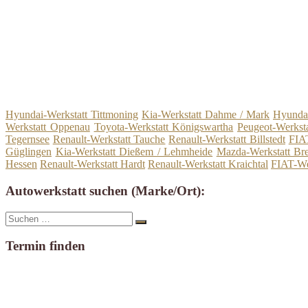
Hyundai-Werkstatt Tittmoning
Kia-Werkstatt Dahme / Mark
Hyundai
Werkstatt Oppenau
Toyota-Werkstatt Königswartha
Peugeot-Werkst
Tegernsee
Renault-Werkstatt Tauche
Renault-Werkstatt Billstedt
FIAT
Güglingen
Kia-Werkstatt Dießem / Lehmheide
Mazda-Werkstatt Bre
Hessen
Renault-Werkstatt Hardt
Renault-Werkstatt Kraichtal
FIAT-Wer
Autowerkstatt suchen (Marke/Ort):
Suche
Suchen
nach:
Termin finden