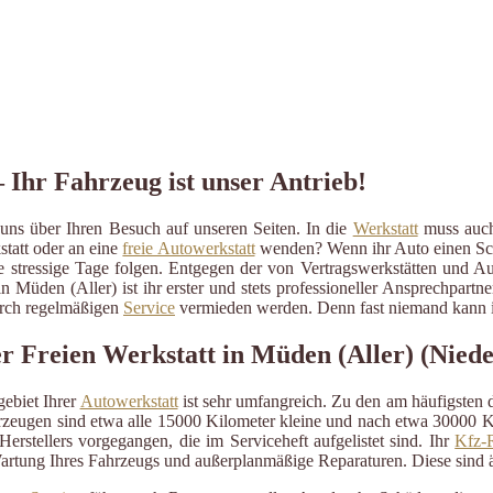
 Ihr Fahrzeug ist unser Antrieb!
uns über Ihren Besuch auf unseren Seiten. In die
Werkstatt
muss auch 
statt oder an eine
freie Autowerkstatt
wenden? Wenn ihr Auto einen Schad
ige stressige Tage folgen. Entgegen der von Vertragswerkstätten und A
n Müden (Aller) ist ihr erster und stets professioneller Ansprechpar
durch regelmäßigen
Service
vermieden werden. Denn fast niemand kann im
Freien Werkstatt in Müden (Aller) (Niede
ebiet Ihrer
Autowerkstatt
ist sehr umfangreich. Zu den am häufigsten
eugen sind etwa alle 15000 Kilometer kleine und nach etwa 30000 Kil
erstellers vorgegangen, die im Serviceheft aufgelistet sind. Ihr
Kfz-R
artung Ihres Fahrzeugs und außerplanmäßige Reparaturen. Diese sind 