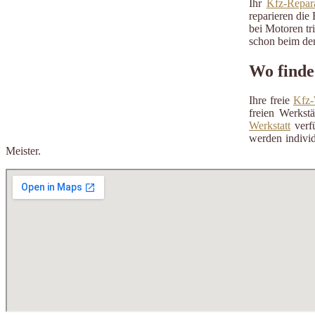
Ihr
Kfz-Repara
reparieren die 
bei Motoren tr
schon beim der
Wo finde
Ihre freie
Kfz-
freien Werkst
Werkstatt
verfü
werden individ
Meister.