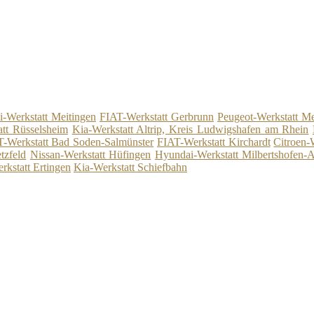
-Werkstatt Meitingen
FIAT-Werkstatt Gerbrunn
Peugeot-Werkstatt Me
att Rüsselsheim
Kia-Werkstatt Altrip, Kreis Ludwigshafen am Rhein
-Werkstatt Bad Soden-Salmünster
FIAT-Werkstatt Kirchardt
Citroen-
tzfeld
Nissan-Werkstatt Hüfingen
Hyundai-Werkstatt Milbertshofen-
kstatt Ertingen
Kia-Werkstatt Schiefbahn