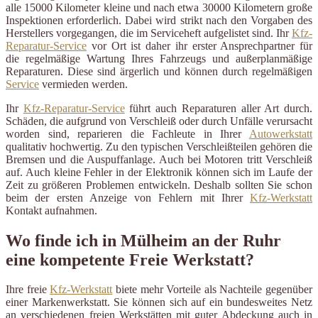
alle 15000 Kilometer kleine und nach etwa 30000 Kilometern große
Inspektionen erforderlich. Dabei wird strikt nach den Vorgaben des
Herstellers vorgegangen, die im Serviceheft aufgelistet sind. Ihr
Kfz-
Reparatur-Service
vor Ort ist daher ihr erster Ansprechpartner für
die regelmäßige Wartung Ihres Fahrzeugs und außerplanmäßige
Reparaturen. Diese sind ärgerlich und können durch regelmäßigen
Service
vermieden werden.
Ihr
Kfz-Reparatur-Service
führt auch Reparaturen aller Art durch.
Schäden, die aufgrund von Verschleiß oder durch Unfälle verursacht
worden sind, reparieren die Fachleute in Ihrer
Autowerkstatt
qualitativ hochwertig. Zu den typischen Verschleißteilen gehören die
Bremsen und die Auspuffanlage. Auch bei Motoren tritt Verschleiß
auf. Auch kleine Fehler in der Elektronik können sich im Laufe der
Zeit zu größeren Problemen entwickeln. Deshalb sollten Sie schon
beim der ersten Anzeige von Fehlern mit Ihrer
Kfz-Werkstatt
Kontakt aufnahmen.
Wo finde ich in Mülheim an der Ruhr
eine kompetente Freie Werkstatt?
Ihre freie
Kfz-Werkstatt
biete mehr Vorteile als Nachteile gegenüber
einer Markenwerkstatt. Sie können sich auf ein bundesweites Netz
an verschiedenen freien Werkstätten mit guter Abdeckung auch in