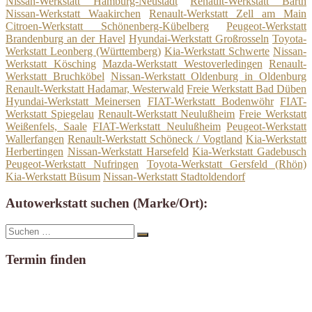
Nissan-Werkstatt Hamburg-Neustadt
Renault-Werkstatt Barth
Nissan-Werkstatt Waakirchen
Renault-Werkstatt Zell am Main
Citroen-Werkstatt Schönenberg-Kübelberg
Peugeot-Werkstatt
Brandenburg an der Havel
Hyundai-Werkstatt Großrosseln
Toyota-
Werkstatt Leonberg (Württemberg)
Kia-Werkstatt Schwerte
Nissan-
Werkstatt Kösching
Mazda-Werkstatt Westoverledingen
Renault-
Werkstatt Bruchköbel
Nissan-Werkstatt Oldenburg in Oldenburg
Renault-Werkstatt Hadamar, Westerwald
Freie Werkstatt Bad Düben
Hyundai-Werkstatt Meinersen
FIAT-Werkstatt Bodenwöhr
FIAT-
Werkstatt Spiegelau
Renault-Werkstatt Neulußheim
Freie Werkstatt
Weißenfels, Saale
FIAT-Werkstatt Neulußheim
Peugeot-Werkstatt
Wallerfangen
Renault-Werkstatt Schöneck / Vogtland
Kia-Werkstatt
Herbertingen
Nissan-Werkstatt Harsefeld
Kia-Werkstatt Gadebusch
Peugeot-Werkstatt Nufringen
Toyota-Werkstatt Gersfeld (Rhön)
Kia-Werkstatt Büsum
Nissan-Werkstatt Stadtoldendorf
Autowerkstatt suchen (Marke/Ort):
Suche
Suchen
nach:
Termin finden