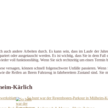
ch auch andere Arbeiten durch. Es kann sein, dass im Laufe der Jahre
riert oder ausgetauscht werden. Es ist wichtig, dass Sie in dem Fall e
 wieder voll funktionsfähig. Wenn Sie sich rechtzeitig um einen Termin
iese versagen, können schnell folgenschwere Unfälle passieren. Wenn 
le wie die Reifen an Ihrem Fahrzeug in fahrbereitem Zustand sind. Sie
lheim-Kärlich
werksblatt
So bunt war der Regenbogen-Parkour in Mülheim-Kä