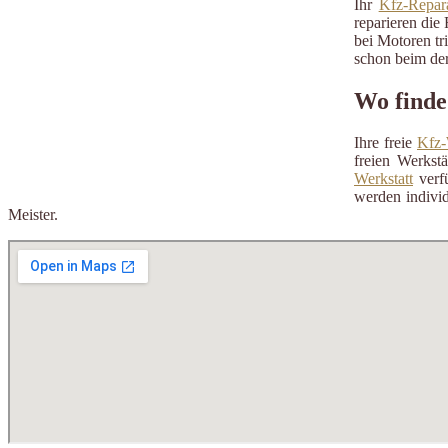
Ihr
Kfz-Repara
reparieren die 
bei Motoren tr
schon beim der
Wo finde
Ihre freie
Kfz-
freien Werkst
Werkstatt
verfü
werden individ
Meister.