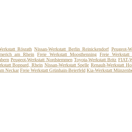
erkstatt Rösrath
Nissan-Werkstatt Berlin Reinickendorf
Peugeot-We
mmerich am Rhein
Freie Werkstatt Moosthenning
Freie Werkstat
abern
Peugeot-Werkstatt Nordstemmen
Toyota-Werkstatt Britz
FIAT-W
rkstatt Boppard, Rhein
Nissan-Werkstatt Spelle
Renault-Werkstatt Ho
 am Neckar
Freie Werkstatt Grünhain-Beierfeld
Kia-Werkstatt Münzenb