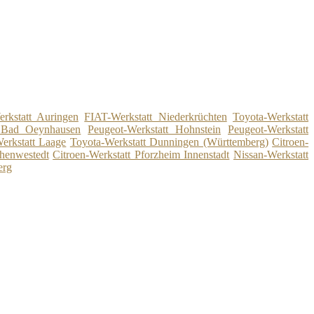
rkstatt Auringen
FIAT-Werkstatt Niederkrüchten
Toyota-Werkstatt
t Bad Oeynhausen
Peugeot-Werkstatt Hohnstein
Peugeot-Werkstatt
erkstatt Laage
Toyota-Werkstatt Dunningen (Württemberg)
Citroen-
henwestedt
Citroen-Werkstatt Pforzheim Innenstadt
Nissan-Werkstatt
erg