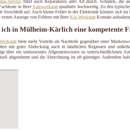
tur-Service
führt auch Reparaturen aller Art durch. Schäden, die a
Fachleute in Ihrer
Autowerkstatt
qualitativ hochwertig. Zu den typisch
itt Verschleiß auf. Auch kleine Fehler in der Elektronik können sich i
 ersten Anzeige von Fehlern mit Ihrer
Kfz-Werkstatt
Kontakt aufnahme
 ich in Mülheim-Kärlich eine kompetente F
Werkstatt
biete mehr Vorteile als Nachteile gegenüber einer Markenwe
ätten mit guter Abdeckung auch in ländlichen Regionen und außerh
gt über ein umfassendes Allgemeinwissen zu unterschiedlichsten Aut
uell abgestimmt und die Abrechnung ist oft günstiger. Außerdem habe