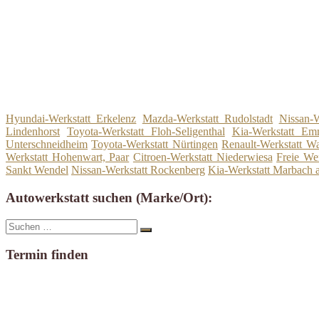
Hyundai-Werkstatt Erkelenz
Mazda-Werkstatt Rudolstadt
Nissan-W
Lindenhorst
Toyota-Werkstatt Floh-Seligenthal
Kia-Werkstatt E
Unterschneidheim
Toyota-Werkstatt Nürtingen
Renault-Werkstatt W
Werkstatt Hohenwart, Paar
Citroen-Werkstatt Niederwiesa
Freie We
Sankt Wendel
Nissan-Werkstatt Rockenberg
Kia-Werkstatt Marbach
Autowerkstatt suchen (Marke/Ort):
Suche
Suchen
nach:
Termin finden