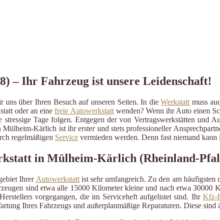
) – Ihr Fahrzeug ist unsere Leidenschaft!
 uns über Ihren Besuch auf unseren Seiten. In die
Werkstatt
muss auch
statt oder an eine
freie Autowerkstatt
wenden? Wenn ihr Auto einen Schad
ige stressige Tage folgen. Entgegen der von Vertragswerkstätten und A
 Mülheim-Kärlich ist ihr erster und stets professioneller Ansprechpar
durch regelmäßigen
Service
vermieden werden. Denn fast niemand kann im
rkstatt in Mülheim-Kärlich (Rheinland-Pfal
ebiet Ihrer
Autowerkstatt
ist sehr umfangreich. Zu den am häufigsten
eugen sind etwa alle 15000 Kilometer kleine und nach etwa 30000 Kil
erstellers vorgegangen, die im Serviceheft aufgelistet sind. Ihr
Kfz-R
artung Ihres Fahrzeugs und außerplanmäßige Reparaturen. Diese sind 