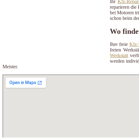
Ihr
Kfz-Repara
reparieren die 
bei Motoren tr
schon beim der
Wo finde
Ihre freie
Kfz-
freien Werkst
Werkstatt
verfü
werden individ
Meister.