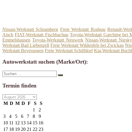
Nissan-Werkstatt Schramberg
Freie Werkstatt Rodgau
Renault-Werk
Aisch
FIAT-Werkstatt Fischbachau
Toyota-Werkstatt Garching bei
Emmelshausen
Toyota-Werkstatt Neuwerk
Nissan-Werkstatt Niesky
Werkstatt Bad Liebenzell
Freie Werkstatt Wildenfels bei Zwickau
Nis
Werkstatt Beverungen
Freie Werkstatt Schiffdorf
Kia-Werkstatt Buchh
Autowerkstatt suchen (Marke/Ort):
Suche
Suchen
nach:
Termin finden
M
D
M
D
F
S
S
1
2
3
4
5
6
7
8
9
10
11
12
13
14
15
16
17
18
19
20
21
22
23