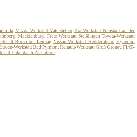
adtroda
Mazda-Werkstatt Vaterstetten
Kia-Werkstatt Neustadt an der
chönberg (Mecklenburg)
Freie Werkstatt Steißlingen
Toyota-Werkstatt
rkstatt Borna bei Leipzig
Nissan-Werkstatt Heddernheim
Hyundai-
itroen-Werkstatt Bad Pyrmont
Renault-Werkstatt Groß Grönau
FIAT-
kstatt Enkenbach-Alsenborn