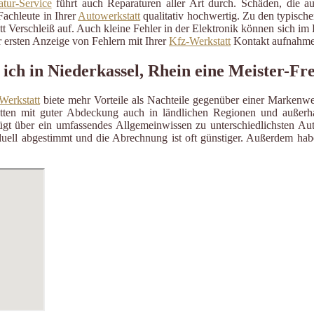
tur-Service
führt auch Reparaturen aller Art durch. Schäden, die a
Fachleute in Ihrer
Autowerkstatt
qualitativ hochwertig. Zu den typisch
itt Verschleiß auf. Auch kleine Fehler in der Elektronik können sich i
 ersten Anzeige von Fehlern mit Ihrer
Kfz-Werkstatt
Kontakt aufnahme
 ich in Niederkassel, Rhein eine Meister-Fr
Werkstatt
biete mehr Vorteile als Nachteile gegenüber einer Markenwe
ätten mit guter Abdeckung auch in ländlichen Regionen und außerh
gt über ein umfassendes Allgemeinwissen zu unterschiedlichsten Aut
uell abgestimmt und die Abrechnung ist oft günstiger. Außerdem habe