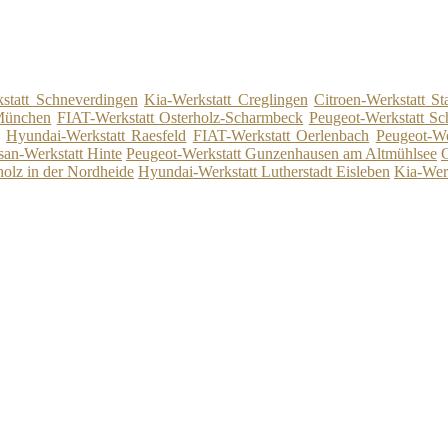
statt Schneverdingen
Kia-Werkstatt Creglingen
Citroen-Werkstatt St
 München
FIAT-Werkstatt Osterholz-Scharmbeck
Peugeot-Werkstatt S
Hyundai-Werkstatt Raesfeld
FIAT-Werkstatt Oerlenbach
Peugeot-We
san-Werkstatt Hinte
Peugeot-Werkstatt Gunzenhausen am Altmühlsee
C
olz in der Nordheide
Hyundai-Werkstatt Lutherstadt Eisleben
Kia-Wer