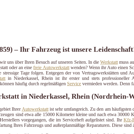
859) – Ihr Fahrzeug ist unsere Leidenschaft
wir uns über Ihren Besuch auf unseren Seiten. In die
Werkstatt
muss auc
statt oder an eine
freie Autowerkstatt
wenden? Wenn ihr Auto einen Schad
ige stressige Tage folgen. Entgegen der von Vertragswerkstätten und A
att
in Niederkassel, Rhein ist ihr erster und stets professionelle
d können häufig durch regelmäßigen
Service
vermieden werden. Denn fas
kstatt in Niederkassel, Rhein (Nordrhein-W
ebiet Ihrer
Autowerkstatt
ist sehr umfangreich. Zu den am häufigsten
eugen sind etwa alle 15000 Kilometer kleine und nach etwa 30000 Kil
erstellers vorgegangen, die im Serviceheft aufgelistet sind. Ihr
Kfz-R
artung Ihres Fahrzeugs und außerplanmäßige Reparaturen. Diese sind 