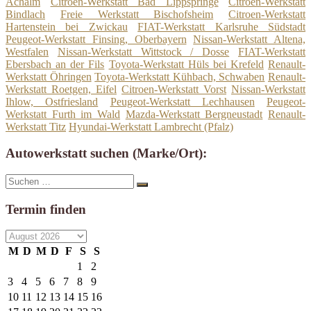
Achalm
Citroen-Werkstatt Bad Lippspringe
Citroen-Werkstatt
Bindlach
Freie Werkstatt Bischofsheim
Citroen-Werkstatt
Hartenstein bei Zwickau
FIAT-Werkstatt Karlsruhe Südstadt
Peugeot-Werkstatt Finsing, Oberbayern
Nissan-Werkstatt Altena,
Westfalen
Nissan-Werkstatt Wittstock / Dosse
FIAT-Werkstatt
Ebersbach an der Fils
Toyota-Werkstatt Hüls bei Krefeld
Renault-
Werkstatt Öhringen
Toyota-Werkstatt Kühbach, Schwaben
Renault-
Werkstatt Roetgen, Eifel
Citroen-Werkstatt Vorst
Nissan-Werkstatt
Ihlow, Ostfriesland
Peugeot-Werkstatt Lechhausen
Peugeot-
Werkstatt Furth im Wald
Mazda-Werkstatt Bergneustadt
Renault-
Werkstatt Titz
Hyundai-Werkstatt Lambrecht (Pfalz)
Autowerkstatt suchen (Marke/Ort):
Suche
Suchen
nach:
Termin finden
M
D
M
D
F
S
S
1
2
3
4
5
6
7
8
9
10
11
12
13
14
15
16