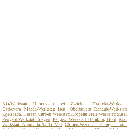
Kia-Werkstatt Hartenstein bei Zwickau
Hyundai-Werkstatt
Ostbevern
Mazda-Werkstatt Isen, Oberbayern
Renault-Werkstatt
Egelsbach, Hessen
Citroen-Werkstatt Kröpelin
Freie Werkstatt Süsel
Peugeot-Werkstatt Siegen
Peugeot-Werkstatt Hamburg-Nord
Kia-
Werkstatt Neumarkt-Sankt Veit
Citroen-Werkstatt Eningen unter