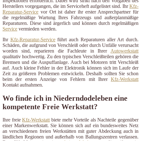
Inspektionen erforderlich. Dabei wird strikt nach den Vorgaben des
Herstellers vorgegangen, die im Serviceheft aufgelistet sind. Ihr
Kfz-
Reparatur-Service
vor Ort ist daher ihr erster Ansprechpartner für
die regelmäßige Wartung Ihres Fahrzeugs und außerplanmäßige
Reparaturen. Diese sind ärgerlich und können durch regelmäßigen
Service
vermieden werden.
Ihr
Kfz-Reparatur-Service
führt auch Reparaturen aller Art durch.
Schäden, die aufgrund von Verschleiß oder durch Unfälle verursacht
worden sind, reparieren die Fachleute in Ihrer
Autowerkstatt
qualitativ hochwertig. Zu den typischen Verschleißteilen gehören die
Bremsen und die Auspuffanlage. Auch bei Motoren tritt Verschleiß
auf. Auch kleine Fehler in der Elektronik können sich im Laufe der
Zeit zu größeren Problemen entwickeln. Deshalb sollten Sie schon
beim der ersten Anzeige von Fehlern mit Ihrer
Kfz-Werkstatt
Kontakt aufnahmen.
Wo finde ich in Niederndodeleben eine
kompetente Freie Werkstatt?
Ihre freie
Kfz-Werkstatt
biete mehr Vorteile als Nachteile gegenüber
einer Markenwerkstatt. Sie können sich auf ein bundesweites Netz
an verschiedenen freien Werkstätten mit guter Abdeckung auch in
ländlichen Regionen und außerhalb von Ballungszentren verlassen.