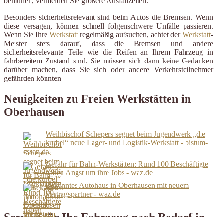
bemühen, vermeiden Sie größere Ausfallzeiten.
Besonders sicherheitsrelevant sind beim Autos die Bremsen. Wenn
diese versagen, können schnell folgenschwere Unfälle passieren.
Wenn Sie Ihre
Werkstatt
regelmäßig aufsuchen, achtet der
Werkstatt
-
Meister stets darauf, dass die Bremsen und andere
sicherheitsrelevante Teile wie die Reifen an Ihrem Fahrzeug in
fahrbereitem Zustand sind. Sie müssen sich dann keine Gedanken
darüber machen, dass Sie sich oder andere Verkehrsteilnehmer
gefährden könnten.
Neuigkeiten zu Freien Werkstätten in
Oberhausen
Weihbischof Schepers segnet beim Jugendwerk „die
kurbel“ neue Lager- und Logistik-Werkstatt - bistum-
essen.de
Gefahr für Bahn-Werkstätten: Rund 100 Beschäftigte
haben Angst um ihre Jobs - waz.de
Bekanntes Autohaus in Oberhausen mit neuem
Vertragspartner - waz.de
Service für Ihr Fahrzeug nach Bedarf in