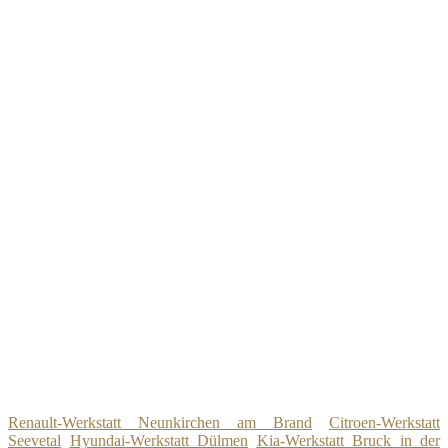
Renault-Werkstatt Neunkirchen am Brand
Citroen-Werkstatt
Seevetal
Hyundai-Werkstatt Dülmen
Kia-Werkstatt Bruck in der