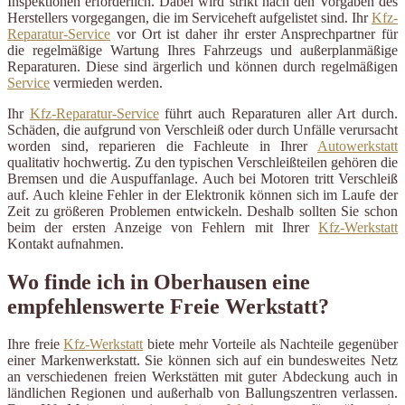
Inspektionen erforderlich. Dabei wird strikt nach den Vorgaben des
Herstellers vorgegangen, die im Serviceheft aufgelistet sind. Ihr
Kfz-
Reparatur-Service
vor Ort ist daher ihr erster Ansprechpartner für
die regelmäßige Wartung Ihres Fahrzeugs und außerplanmäßige
Reparaturen. Diese sind ärgerlich und können durch regelmäßigen
Service
vermieden werden.
Ihr
Kfz-Reparatur-Service
führt auch Reparaturen aller Art durch.
Schäden, die aufgrund von Verschleiß oder durch Unfälle verursacht
worden sind, reparieren die Fachleute in Ihrer
Autowerkstatt
qualitativ hochwertig. Zu den typischen Verschleißteilen gehören die
Bremsen und die Auspuffanlage. Auch bei Motoren tritt Verschleiß
auf. Auch kleine Fehler in der Elektronik können sich im Laufe der
Zeit zu größeren Problemen entwickeln. Deshalb sollten Sie schon
beim der ersten Anzeige von Fehlern mit Ihrer
Kfz-Werkstatt
Kontakt aufnahmen.
Wo finde ich in Oberhausen eine
empfehlenswerte Freie Werkstatt?
Ihre freie
Kfz-Werkstatt
biete mehr Vorteile als Nachteile gegenüber
einer Markenwerkstatt. Sie können sich auf ein bundesweites Netz
an verschiedenen freien Werkstätten mit guter Abdeckung auch in
ländlichen Regionen und außerhalb von Ballungszentren verlassen.