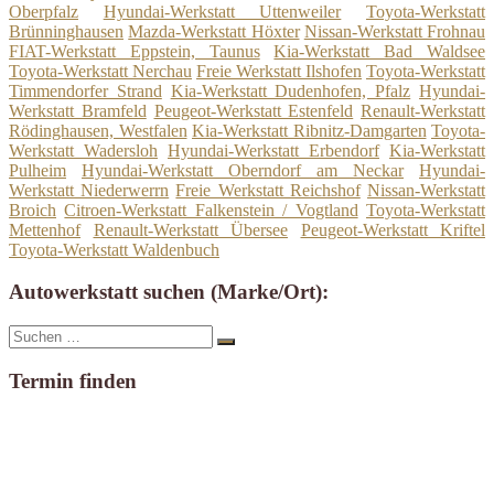
Oberpfalz
Hyundai-Werkstatt Uttenweiler
Toyota-Werkstatt
Brünninghausen
Mazda-Werkstatt Höxter
Nissan-Werkstatt Frohnau
FIAT-Werkstatt Eppstein, Taunus
Kia-Werkstatt Bad Waldsee
Toyota-Werkstatt Nerchau
Freie Werkstatt Ilshofen
Toyota-Werkstatt
Timmendorfer Strand
Kia-Werkstatt Dudenhofen, Pfalz
Hyundai-
Werkstatt Bramfeld
Peugeot-Werkstatt Estenfeld
Renault-Werkstatt
Rödinghausen, Westfalen
Kia-Werkstatt Ribnitz-Damgarten
Toyota-
Werkstatt Wadersloh
Hyundai-Werkstatt Erbendorf
Kia-Werkstatt
Pulheim
Hyundai-Werkstatt Oberndorf am Neckar
Hyundai-
Werkstatt Niederwerrn
Freie Werkstatt Reichshof
Nissan-Werkstatt
Broich
Citroen-Werkstatt Falkenstein / Vogtland
Toyota-Werkstatt
Mettenhof
Renault-Werkstatt Übersee
Peugeot-Werkstatt Kriftel
Toyota-Werkstatt Waldenbuch
Autowerkstatt suchen (Marke/Ort):
Suche
Suchen
nach:
Termin finden