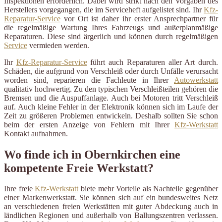
Inspektionen erforderlich. Dabei wird strikt nach den Vorgaben des
Herstellers vorgegangen, die im Serviceheft aufgelistet sind. Ihr
Kfz-
Reparatur-Service
vor Ort ist daher ihr erster Ansprechpartner für
die regelmäßige Wartung Ihres Fahrzeugs und außerplanmäßige
Reparaturen. Diese sind ärgerlich und können durch regelmäßigen
Service
vermieden werden.
Ihr
Kfz-Reparatur-Service
führt auch Reparaturen aller Art durch.
Schäden, die aufgrund von Verschleiß oder durch Unfälle verursacht
worden sind, reparieren die Fachleute in Ihrer
Autowerkstatt
qualitativ hochwertig. Zu den typischen Verschleißteilen gehören die
Bremsen und die Auspuffanlage. Auch bei Motoren tritt Verschleiß
auf. Auch kleine Fehler in der Elektronik können sich im Laufe der
Zeit zu größeren Problemen entwickeln. Deshalb sollten Sie schon
beim der ersten Anzeige von Fehlern mit Ihrer
Kfz-Werkstatt
Kontakt aufnahmen.
Wo finde ich in Obernkirchen eine
kompetente Freie Werkstatt?
Ihre freie
Kfz-Werkstatt
biete mehr Vorteile als Nachteile gegenüber
einer Markenwerkstatt. Sie können sich auf ein bundesweites Netz
an verschiedenen freien Werkstätten mit guter Abdeckung auch in
ländlichen Regionen und außerhalb von Ballungszentren verlassen.