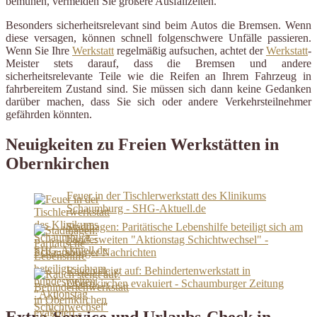
bemühen, vermeiden Sie größere Ausfallzeiten.
Besonders sicherheitsrelevant sind beim Autos die Bremsen. Wenn
diese versagen, können schnell folgenschwere Unfälle passieren.
Wenn Sie Ihre
Werkstatt
regelmäßig aufsuchen, achtet der
Werkstatt
-
Meister stets darauf, dass die Bremsen und andere
sicherheitsrelevante Teile wie die Reifen an Ihrem Fahrzeug in
fahrbereitem Zustand sind. Sie müssen sich dann keine Gedanken
darüber machen, dass Sie sich oder andere Verkehrsteilnehmer
gefährden könnten.
Neuigkeiten zu Freien Werkstätten in
Obernkirchen
Feuer in der Tischlerwerkstatt des Klinikums
Schaumburg - SHG-Aktuell.de
Stadthagen: Paritätische Lebenshilfe beteiligt sich am
bundesweiten "Aktionstag Schichtwechsel" -
Schaumburger Nachrichten
Rauch steigt auf: Behindertenwerkstatt in
Obernkirchen evakuiert - Schaumburger Zeitung
Extra-Service und Urlaubs-Check in