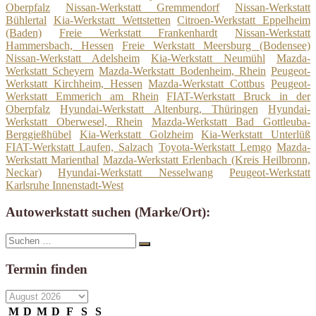
Oberpfalz
Nissan-Werkstatt Gremmendorf
Nissan-Werkstatt
Bühlertal
Kia-Werkstatt Wettstetten
Citroen-Werkstatt Eppelheim
(Baden)
Freie Werkstatt Frankenhardt
Nissan-Werkstatt
Hammersbach, Hessen
Freie Werkstatt Meersburg (Bodensee)
Nissan-Werkstatt Adelsheim
Kia-Werkstatt Neumühl
Mazda-
Werkstatt Scheyern
Mazda-Werkstatt Bodenheim, Rhein
Peugeot-
Werkstatt Kirchheim, Hessen
Mazda-Werkstatt Cottbus
Peugeot-
Werkstatt Emmerich am Rhein
FIAT-Werkstatt Bruck in der
Oberpfalz
Hyundai-Werkstatt Altenburg, Thüringen
Hyundai-
Werkstatt Oberwesel, Rhein
Mazda-Werkstatt Bad Gottleuba-
Berggießhübel
Kia-Werkstatt Golzheim
Kia-Werkstatt Unterlüß
FIAT-Werkstatt Laufen, Salzach
Toyota-Werkstatt Lemgo
Mazda-
Werkstatt Marienthal
Mazda-Werkstatt Erlenbach (Kreis Heilbronn,
Neckar)
Hyundai-Werkstatt Nesselwang
Peugeot-Werkstatt
Karlsruhe Innenstadt-West
Autowerkstatt suchen (Marke/Ort):
Suche
Suchen
nach:
Termin finden
M
D
M
D
F
S
S