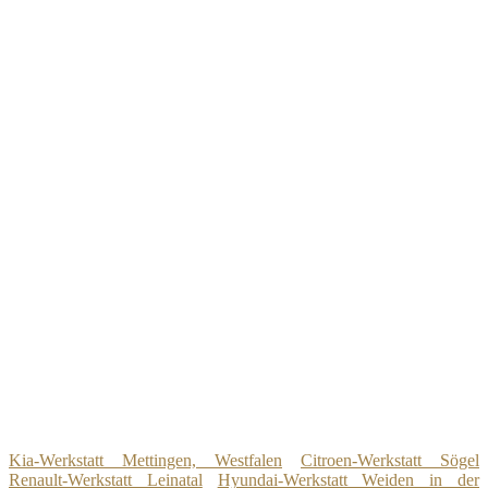
Kia-Werkstatt Mettingen, Westfalen
Citroen-Werkstatt Sögel
Renault-Werkstatt Leinatal
Hyundai-Werkstatt Weiden in der