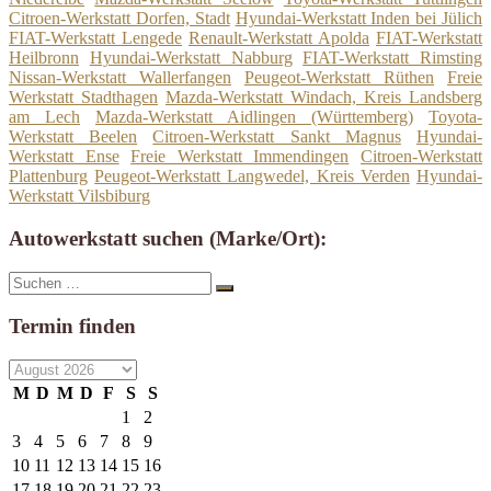
Citroen-Werkstatt Dorfen, Stadt
Hyundai-Werkstatt Inden bei Jülich
FIAT-Werkstatt Lengede
Renault-Werkstatt Apolda
FIAT-Werkstatt
Heilbronn
Hyundai-Werkstatt Nabburg
FIAT-Werkstatt Rimsting
Nissan-Werkstatt Wallerfangen
Peugeot-Werkstatt Rüthen
Freie
Werkstatt Stadthagen
Mazda-Werkstatt Windach, Kreis Landsberg
am Lech
Mazda-Werkstatt Aidlingen (Württemberg)
Toyota-
Werkstatt Beelen
Citroen-Werkstatt Sankt Magnus
Hyundai-
Werkstatt Ense
Freie Werkstatt Immendingen
Citroen-Werkstatt
Plattenburg
Peugeot-Werkstatt Langwedel, Kreis Verden
Hyundai-
Werkstatt Vilsbiburg
Autowerkstatt suchen (Marke/Ort):
Suche
Suchen
nach:
Termin finden
M
D
M
D
F
S
S
1
2
3
4
5
6
7
8
9
10
11
12
13
14
15
16
17
18
19
20
21
22
23