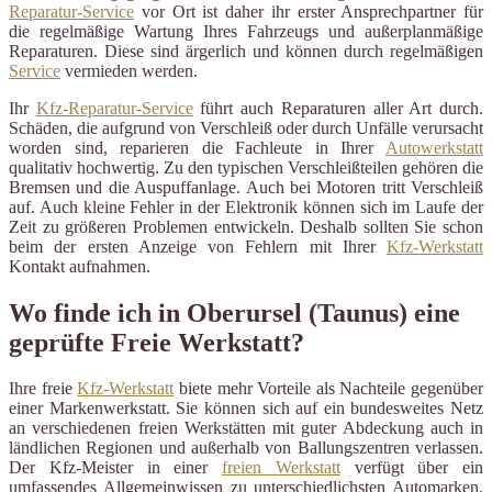
Reparatur-Service
vor Ort ist daher ihr erster Ansprechpartner für
die regelmäßige Wartung Ihres Fahrzeugs und außerplanmäßige
Reparaturen. Diese sind ärgerlich und können durch regelmäßigen
Service
vermieden werden.
Ihr
Kfz-Reparatur-Service
führt auch Reparaturen aller Art durch.
Schäden, die aufgrund von Verschleiß oder durch Unfälle verursacht
worden sind, reparieren die Fachleute in Ihrer
Autowerkstatt
qualitativ hochwertig. Zu den typischen Verschleißteilen gehören die
Bremsen und die Auspuffanlage. Auch bei Motoren tritt Verschleiß
auf. Auch kleine Fehler in der Elektronik können sich im Laufe der
Zeit zu größeren Problemen entwickeln. Deshalb sollten Sie schon
beim der ersten Anzeige von Fehlern mit Ihrer
Kfz-Werkstatt
Kontakt aufnahmen.
Wo finde ich in Oberursel (Taunus) eine
geprüfte Freie Werkstatt?
Ihre freie
Kfz-Werkstatt
biete mehr Vorteile als Nachteile gegenüber
einer Markenwerkstatt. Sie können sich auf ein bundesweites Netz
an verschiedenen freien Werkstätten mit guter Abdeckung auch in
ländlichen Regionen und außerhalb von Ballungszentren verlassen.
Der Kfz-Meister in einer
freien Werkstatt
verfügt über ein
umfassendes Allgemeinwissen zu unterschiedlichsten Automarken.