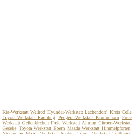
Kia-Werkstatt Weilrod
Hyundai-Werkstatt Lachendorf, Kreis Celle
Toyota-Werkstatt Raubling
Peugeot-Werkstatt Krummhörn
Freie
Werkstatt Geilenkirchen
Freie Werkstatt Ainring
Citroen-Werkstatt
Geseke
Toyota-Werkstatt Ebern
Mazda-Werkstatt Himmelpforten,
Niederelbe
Mazda-Werkstatt Seelow
Toyota-Werkstatt Tuttlingen