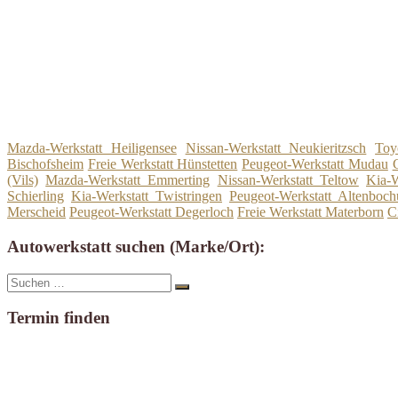
Mazda-Werkstatt Heiligensee
Nissan-Werkstatt Neukieritzsch
Toy
Bischofsheim
Freie Werkstatt Hünstetten
Peugeot-Werkstatt Mudau
(Vils)
Mazda-Werkstatt Emmerting
Nissan-Werkstatt Teltow
Kia-
Schierling
Kia-Werkstatt Twistringen
Peugeot-Werkstatt Altenboc
Merscheid
Peugeot-Werkstatt Degerloch
Freie Werkstatt Materborn
C
Autowerkstatt suchen (Marke/Ort):
Suche
Suchen
nach:
Termin finden