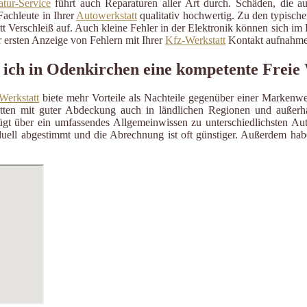
tur-Service
führt auch Reparaturen aller Art durch. Schäden, die a
Fachleute in Ihrer
Autowerkstatt
qualitativ hochwertig. Zu den typisch
itt Verschleiß auf. Auch kleine Fehler in der Elektronik können sich i
 ersten Anzeige von Fehlern mit Ihrer
Kfz-Werkstatt
Kontakt aufnahme
 ich in Odenkirchen eine kompetente Freie
Werkstatt
biete mehr Vorteile als Nachteile gegenüber einer Markenwe
ätten mit guter Abdeckung auch in ländlichen Regionen und außerh
gt über ein umfassendes Allgemeinwissen zu unterschiedlichsten Aut
uell abgestimmt und die Abrechnung ist oft günstiger. Außerdem habe