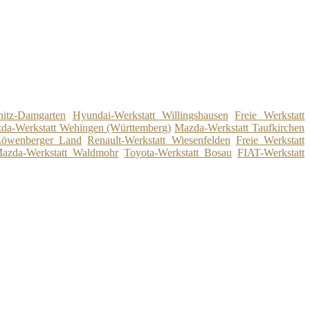
nitz-Damgarten
Hyundai-Werkstatt Willingshausen
Freie Werkstatt
da-Werkstatt Wehingen (Württemberg)
Mazda-Werkstatt Taufkirchen
 Löwenberger Land
Renault-Werkstatt Wiesenfelden
Freie Werkstatt
azda-Werkstatt Waldmohr
Toyota-Werkstatt Bosau
FIAT-Werkstatt