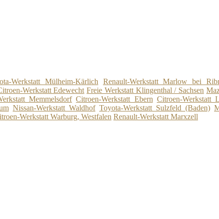
ota-Werkstatt Mülheim-Kärlich
Renault-Werkstatt Marlow bei Rib
Citroen-Werkstatt Edewecht
Freie Werkstatt Klingenthal / Sachsen
Maz
Werkstatt Memmelsdorf
Citroen-Werkstatt Ebern
Citroen-Werkstatt
hum
Nissan-Werkstatt Waldhof
Toyota-Werkstatt Sulzfeld (Baden)
M
itroen-Werkstatt Warburg, Westfalen
Renault-Werkstatt Marxzell