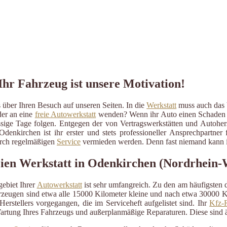
Ihr Fahrzeug ist unsere Motivation!
über Ihren Besuch auf unseren Seiten. In die
Werkstatt
muss auch das b
der an eine
freie Autowerkstatt
wenden? Wenn ihr Auto einen Schaden erli
ressige Tage folgen. Entgegen der von Vertragswerkstätten und Autohe
denkirchen ist ihr erster und stets professioneller Ansprechpartne
durch regelmäßigen
Service
vermieden werden. Denn fast niemand kann im
reien Werkstatt in Odenkirchen (Nordrhein-
ebiet Ihrer
Autowerkstatt
ist sehr umfangreich. Zu den am häufigsten
eugen sind etwa alle 15000 Kilometer kleine und nach etwa 30000 Kil
erstellers vorgegangen, die im Serviceheft aufgelistet sind. Ihr
Kfz-R
artung Ihres Fahrzeugs und außerplanmäßige Reparaturen. Diese sind 