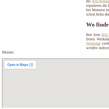
Ihr
Kfz-Repara
reparieren die 
bei Motoren tr
schon beim der
Wo finde
Ihre freie
Kfz-
freien Werkst
Werkstatt
verfü
werden individ
Meister.