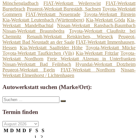
Mönchengladbach
FIAT-Werkstatt Weilerswist
FIAT-Werkstatt
Burgebrach
Peugeot-Werkstatt Burgstädt, Sachsen
Toyota-Werkstatt
Gommern
FIAT-Werkstatt Neuenrade
Toyota-Werkstatt Birstein
Kia-Werkstatt Leutenbach (Württemberg)
Kia-Werkstatt Göda
Kia-
Werkstatt Mandelbachtal
Nissan-Werkstatt Ransbach-Baumbach
Nissan-Werkstatt Braunsbedra
Toyota-Werkstatt Claußnitz bei
Chemnitz
Renault-Werkstatt Reiskirchen, Wieseck
Peugeot-
Werkstatt Bad Neustadt an der Saale
FIAT-Werkstatt Immenhausen,
Hessen
Kia-Werkstatt Saalfelder Höhe
Toyota-Werkstatt Mücke
Toyota-Werkstatt Taufkirchen (Vils)
Kia-Werkstatt Fritzlar
Toyota-
Werkstatt Nordhorn
Freie Werkstatt Alzenau in Unterfranken
Nissan-Werkstatt Bad Feilnbach
Hyundai-Werkstatt Dotzheim
Peugeot-Werkstatt Egeln
FIAT-Werkstatt Nordhorn
Nissan-
Werkstatt Elmenhorst / Lichtenhagen
Autowerkstatt suchen (Marke/Ort):
Suche
Suchen
nach:
Termin finden
M
D
M
D
F
S
S
1
2