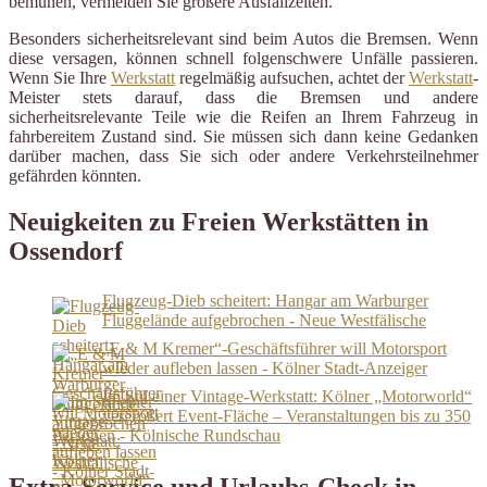
bemühen, vermeiden Sie größere Ausfallzeiten.
Besonders sicherheitsrelevant sind beim Autos die Bremsen. Wenn
diese versagen, können schnell folgenschwere Unfälle passieren.
Wenn Sie Ihre
Werkstatt
regelmäßig aufsuchen, achtet der
Werkstatt
-
Meister stets darauf, dass die Bremsen und andere
sicherheitsrelevante Teile wie die Reifen an Ihrem Fahrzeug in
fahrbereitem Zustand sind. Sie müssen sich dann keine Gedanken
darüber machen, dass Sie sich oder andere Verkehrsteilnehmer
gefährden könnten.
Neuigkeiten zu Freien Werkstätten in
Ossendorf
Flugzeug-Dieb scheitert: Hangar am Warburger
Fluggelände aufgebrochen - Neue Westfälische
„E & M Kremer“-Geschäftsführer will Motorsport
wieder aufleben lassen - Kölner Stadt-Anzeiger
Im Stil einer Vintage-Werkstatt: Kölner „Motorworld“
vergrößert Event-Fläche – Veranstaltungen bis zu 350
Personen - Kölnische Rundschau
Extra-Service und Urlaubs-Check in