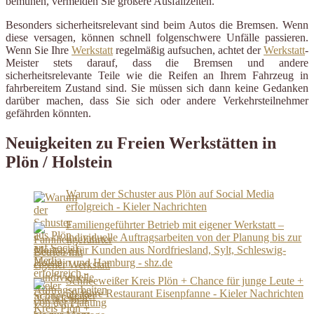
bemühen, vermeiden Sie größere Ausfallzeiten.
Besonders sicherheitsrelevant sind beim Autos die Bremsen. Wenn
diese versagen, können schnell folgenschwere Unfälle passieren.
Wenn Sie Ihre
Werkstatt
regelmäßig aufsuchen, achtet der
Werkstatt
-
Meister stets darauf, dass die Bremsen und andere
sicherheitsrelevante Teile wie die Reifen an Ihrem Fahrzeug in
fahrbereitem Zustand sind. Sie müssen sich dann keine Gedanken
darüber machen, dass Sie sich oder andere Verkehrsteilnehmer
gefährden könnten.
Neuigkeiten zu Freien Werkstätten in
Plön / Holstein
Warum der Schuster aus Plön auf Social Media
erfolgreich - Kieler Nachrichten
Familiengeführter Betrieb mit eigener Werkstatt –
individuelle Auftragsarbeiten von der Planung bis zur
Montage für Kunden aus Nordfriesland, Sylt, Schleswig-
Holstein und Hamburg - shz.de
Schneeweißer Kreis Plön + Chance für junge Leute +
50 Jahre Restaurant Eisenpfanne - Kieler Nachrichten