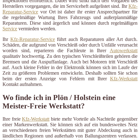
Inspektionen erforderlich. Dabei wird strikt nach den Vorgaben des
Herstellers vorgegangen, die im Serviceheft aufgelistet sind. Ihr
Kfz-
Reparatur-Service
vor Ort ist daher ihr erster Ansprechpartner für
die regelmäßige Wartung Ihres Fahrzeugs und außerplanmäßige
Reparaturen. Diese sind ärgerlich und können durch regelmäßigen
Service
vermieden werden.
Ihr
Kfz-Reparatur-Service
führt auch Reparaturen aller Art durch.
Schäden, die aufgrund von Verschleiß oder durch Unfälle verursacht
worden sind, reparieren die Fachleute in Ihrer
Autowerkstatt
qualitativ hochwertig. Zu den typischen Verschleißteilen gehören die
Bremsen und die Auspuffanlage. Auch bei Motoren tritt Verschleiß
auf. Auch kleine Fehler in der Elektronik können sich im Laufe der
Zeit zu größeren Problemen entwickeln. Deshalb sollten Sie schon
beim der ersten Anzeige von Fehlern mit Ihrer
Kfz-Werkstatt
Kontakt aufnahmen.
Wo finde ich in Plön / Holstein eine
Meister-Freie Werkstatt?
Ihre freie
Kfz-Werkstatt
biete mehr Vorteile als Nachteile gegenüber
einer Markenwerkstatt. Sie können sich auf ein bundesweites Netz
an verschiedenen freien Werkstätten mit guter Abdeckung auch in
ländlichen Regionen und außerhalb von Ballungszentren verlassen.