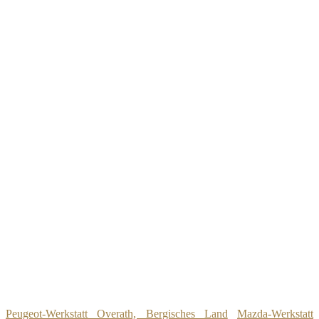
Peugeot-Werkstatt Overath, Bergisches Land
Mazda-Werkstatt