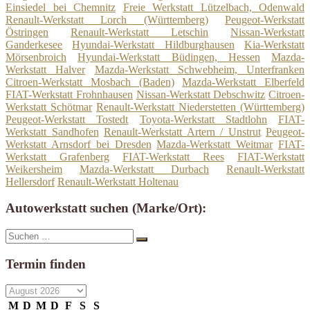
Einsiedel bei Chemnitz
Freie Werkstatt Lützelbach, Odenwald
Renault-Werkstatt Lorch (Württemberg)
Peugeot-Werkstatt
Östringen
Renault-Werkstatt Letschin
Nissan-Werkstatt
Ganderkesee
Hyundai-Werkstatt Hildburghausen
Kia-Werkstatt
Mörsenbroich
Hyundai-Werkstatt Büdingen, Hessen
Mazda-
Werkstatt Halver
Mazda-Werkstatt Schwebheim, Unterfranken
Citroen-Werkstatt Mosbach (Baden)
Mazda-Werkstatt Elberfeld
FIAT-Werkstatt Frohnhausen
Nissan-Werkstatt Debschwitz
Citroen-
Werkstatt Schötmar
Renault-Werkstatt Niederstetten (Württemberg)
Peugeot-Werkstatt Tostedt
Toyota-Werkstatt Stadtlohn
FIAT-
Werkstatt Sandhofen
Renault-Werkstatt Artern / Unstrut
Peugeot-
Werkstatt Arnsdorf bei Dresden
Mazda-Werkstatt Weitmar
FIAT-
Werkstatt Grafenberg
FIAT-Werkstatt Rees
FIAT-Werkstatt
Weikersheim
Mazda-Werkstatt Durbach
Renault-Werkstatt
Hellersdorf
Renault-Werkstatt Holtenau
Autowerkstatt suchen (Marke/Ort):
Suche
Suchen
nach:
Termin finden
M
D
M
D
F
S
S