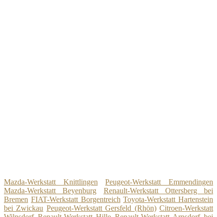
Mazda-Werkstatt Knittlingen
Peugeot-Werkstatt Emmendingen
Mazda-Werkstatt Beyenburg
Renault-Werkstatt Ottersberg bei
Bremen
FIAT-Werkstatt Borgentreich
Toyota-Werkstatt Hartenstein
bei Zwickau
Peugeot-Werkstatt Gersfeld (Rhön)
Citroen-Werkstatt
Wilnsdorf
Renault-Werkstatt Hille
Renault-Werkstatt Arnsdorf bei