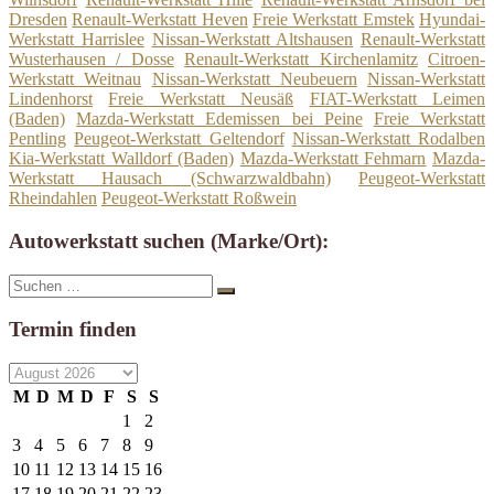
Dresden
Renault-Werkstatt Heven
Freie Werkstatt Emstek
Hyundai-
Werkstatt Harrislee
Nissan-Werkstatt Altshausen
Renault-Werkstatt
Wusterhausen / Dosse
Renault-Werkstatt Kirchenlamitz
Citroen-
Werkstatt Weitnau
Nissan-Werkstatt Neubeuern
Nissan-Werkstatt
Lindenhorst
Freie Werkstatt Neusäß
FIAT-Werkstatt Leimen
(Baden)
Mazda-Werkstatt Edemissen bei Peine
Freie Werkstatt
Pentling
Peugeot-Werkstatt Geltendorf
Nissan-Werkstatt Rodalben
Kia-Werkstatt Walldorf (Baden)
Mazda-Werkstatt Fehmarn
Mazda-
Werkstatt Hausach (Schwarzwaldbahn)
Peugeot-Werkstatt
Rheindahlen
Peugeot-Werkstatt Roßwein
Autowerkstatt suchen (Marke/Ort):
Suche
Suchen
nach:
Termin finden
M
D
M
D
F
S
S
1
2
3
4
5
6
7
8
9
10
11
12
13
14
15
16
17
18
19
20
21
22
23