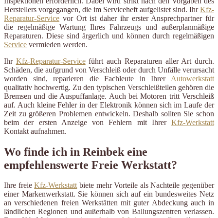
Inspektionen erforderlich. Dabei wird strikt nach den Vorgaben des
Herstellers vorgegangen, die im Serviceheft aufgelistet sind. Ihr
Kfz-
Reparatur-Service
vor Ort ist daher ihr erster Ansprechpartner für
die regelmäßige Wartung Ihres Fahrzeugs und außerplanmäßige
Reparaturen. Diese sind ärgerlich und können durch regelmäßigen
Service
vermieden werden.
Ihr
Kfz-Reparatur-Service
führt auch Reparaturen aller Art durch.
Schäden, die aufgrund von Verschleiß oder durch Unfälle verursacht
worden sind, reparieren die Fachleute in Ihrer
Autowerkstatt
qualitativ hochwertig. Zu den typischen Verschleißteilen gehören die
Bremsen und die Auspuffanlage. Auch bei Motoren tritt Verschleiß
auf. Auch kleine Fehler in der Elektronik können sich im Laufe der
Zeit zu größeren Problemen entwickeln. Deshalb sollten Sie schon
beim der ersten Anzeige von Fehlern mit Ihrer
Kfz-Werkstatt
Kontakt aufnahmen.
Wo finde ich in Reinbek eine
empfehlenswerte Freie Werkstatt?
Ihre freie
Kfz-Werkstatt
biete mehr Vorteile als Nachteile gegenüber
einer Markenwerkstatt. Sie können sich auf ein bundesweites Netz
an verschiedenen freien Werkstätten mit guter Abdeckung auch in
ländlichen Regionen und außerhalb von Ballungszentren verlassen.