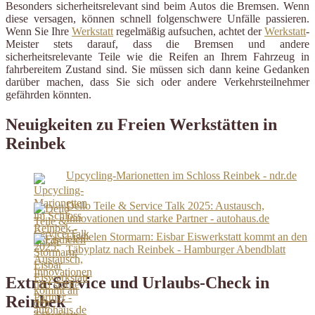
Besonders sicherheitsrelevant sind beim Autos die Bremsen. Wenn
diese versagen, können schnell folgenschwere Unfälle passieren.
Wenn Sie Ihre
Werkstatt
regelmäßig aufsuchen, achtet der
Werkstatt
-
Meister stets darauf, dass die Bremsen und andere
sicherheitsrelevante Teile wie die Reifen an Ihrem Fahrzeug in
fahrbereitem Zustand sind. Sie müssen sich dann keine Gedanken
darüber machen, dass Sie sich oder andere Verkehrsteilnehmer
gefährden könnten.
Neuigkeiten zu Freien Werkstätten in
Reinbek
Upcycling-Marionetten im Schloss Reinbek - ndr.de
Dello Teile & Service Talk 2025: Austausch,
Innovationen und starke Partner - autohaus.de
Eisdielen Stormarn: Eisbar Eiswerkstatt kommt an den
Täbyplatz nach Reinbek - Hamburger Abendblatt
Extra-Service und Urlaubs-Check in
Reinbek