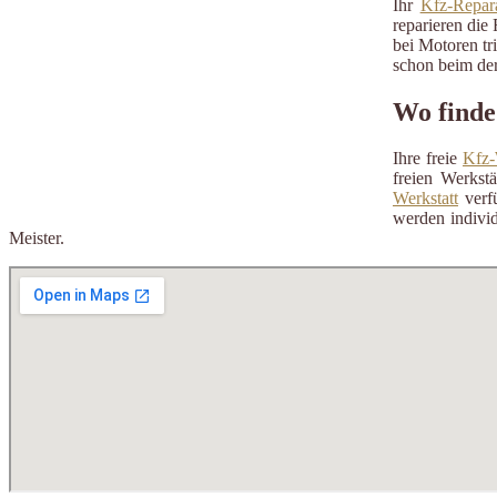
Ihr
Kfz-Repara
reparieren die 
bei Motoren tr
schon beim der
Wo finde
Ihre freie
Kfz-
freien Werkst
Werkstatt
verfü
werden individ
Meister.