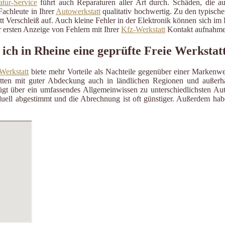
tur-Service
führt auch Reparaturen aller Art durch. Schäden, die a
Fachleute in Ihrer
Autowerkstatt
qualitativ hochwertig. Zu den typisch
itt Verschleiß auf. Auch kleine Fehler in der Elektronik können sich i
 ersten Anzeige von Fehlern mit Ihrer
Kfz-Werkstatt
Kontakt aufnahme
 ich in Rheine eine geprüfte Freie Werkstat
Werkstatt
biete mehr Vorteile als Nachteile gegenüber einer Markenwe
ätten mit guter Abdeckung auch in ländlichen Regionen und außerh
gt über ein umfassendes Allgemeinwissen zu unterschiedlichsten Aut
uell abgestimmt und die Abrechnung ist oft günstiger. Außerdem habe