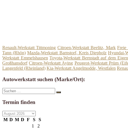
Renault-Werkstatt Tittmoning
Citroen-Werkstatt Beelitz, Mark
Freie
Tann (Rhön)
Mazda-Werkstatt Barnstorf, Kreis Diepholz
Hyundai-We
Werkstatt Emmelshausen
Toyota-Werkstatt Bernstadt auf dem Eigen
Großhansdorf
Citroen-Werkstatt Aying
Peugeot-Werkstatt Prüm (Eife
Langenfeld (Rheinland)
Kia-Werkstatt Angelmodde, Westfalen
Renau
Autowerkstatt suchen (Marke/Ort):
Suche
Suchen
nach:
Termin finden
M
D
M
D
F
S
S
1
2