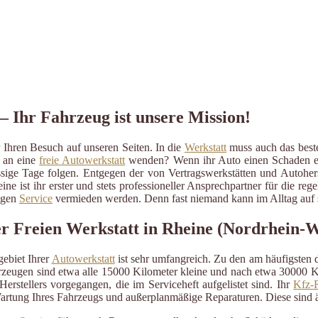
– Ihr Fahrzeug ist unsere Mission!
Ihren Besuch auf unseren Seiten. In die
Werkstatt
muss auch das beste
r an eine
freie Autowerkstatt
wenden? Wenn ihr Auto einen Schaden erlit
ressige Tage folgen. Entgegen der von Vertragswerkstätten und Autohe
ine ist ihr erster und stets professioneller Ansprechpartner für die 
ßigen
Service
vermieden werden. Denn fast niemand kann im Alltag auf s
Freien Werkstatt in Rheine (Nordrhein-W
ebiet Ihrer
Autowerkstatt
ist sehr umfangreich. Zu den am häufigsten
eugen sind etwa alle 15000 Kilometer kleine und nach etwa 30000 Kil
erstellers vorgegangen, die im Serviceheft aufgelistet sind. Ihr
Kfz-R
artung Ihres Fahrzeugs und außerplanmäßige Reparaturen. Diese sind 