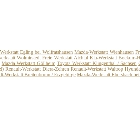
 Werkstatt Egling bei Wolfratshausen
Mazda-Werkstatt Wienhausen
Fr
rkstatt Wolmirstedt
Freie Werkstatt Aichtal
Kia-Werkstatt Bockum-H
Mazda-Werkstatt Göllheim
Toyota-Werkstatt Klingenthal / Sachsen
l)
Renault-Werkstatt Diera-Zehren
Renault-Werkstatt Waltrop
Hyunda
lt-Werkstatt Breitenbrunn / Erzgebirge
Mazda-Werkstatt Ebersbach be