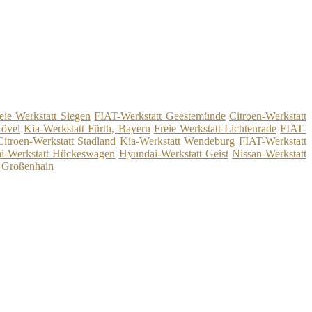
eie Werkstatt Siegen
FIAT-Werkstatt Geestemünde
Citroen-Werkstatt
övel
Kia-Werkstatt Fürth, Bayern
Freie Werkstatt Lichtenrade
FIAT-
Citroen-Werkstatt Stadland
Kia-Werkstatt Wendeburg
FIAT-Werkstatt
i-Werkstatt Hückeswagen
Hyundai-Werkstatt Geist
Nissan-Werkstatt
i Großenhain