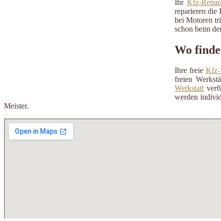
Ihr
Kfz-Repara
reparieren die 
bei Motoren tr
schon beim der
Wo finde
Ihre freie
Kfz-
freien Werkst
Werkstatt
verfü
werden individ
Meister.