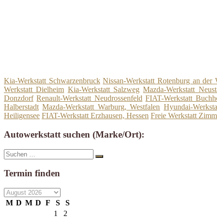
Kia-Werkstatt Schwarzenbruck
Nissan-Werkstatt Rotenburg an de
Werkstatt Dielheim
Kia-Werkstatt Salzweg
Mazda-Werkstatt Neust
Donzdorf
Renault-Werkstatt Neudrossenfeld
FIAT-Werkstatt Buchh
Halberstadt
Mazda-Werkstatt Warburg, Westfalen
Hyundai-Werksta
Heiligensee
FIAT-Werkstatt Erzhausen, Hessen
Freie Werkstatt Zimm
Autowerkstatt suchen (Marke/Ort):
Suche
Suchen
nach:
Termin finden
M
D
M
D
F
S
S
1
2