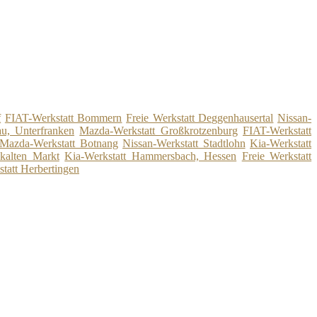
f
FIAT-Werkstatt Bommern
Freie Werkstatt Deggenhausertal
Nissan-
au, Unterfranken
Mazda-Werkstatt Großkrotzenburg
FIAT-Werkstatt
Mazda-Werkstatt Botnang
Nissan-Werkstatt Stadtlohn
Kia-Werkstatt
 kalten Markt
Kia-Werkstatt Hammersbach, Hessen
Freie Werkstatt
tatt Herbertingen