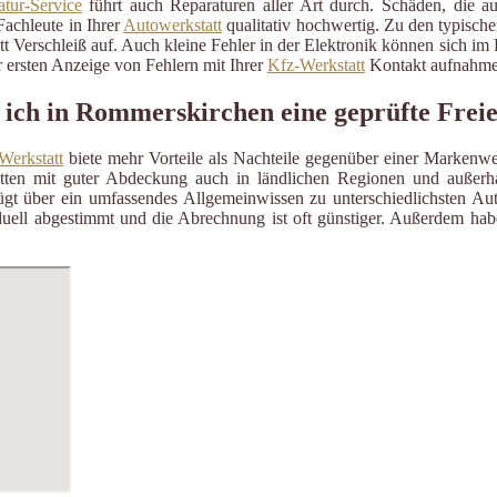
tur-Service
führt auch Reparaturen aller Art durch. Schäden, die a
Fachleute in Ihrer
Autowerkstatt
qualitativ hochwertig. Zu den typisch
itt Verschleiß auf. Auch kleine Fehler in der Elektronik können sich i
 ersten Anzeige von Fehlern mit Ihrer
Kfz-Werkstatt
Kontakt aufnahme
 ich in Rommerskirchen eine geprüfte Frei
Werkstatt
biete mehr Vorteile als Nachteile gegenüber einer Markenwe
ätten mit guter Abdeckung auch in ländlichen Regionen und außerh
gt über ein umfassendes Allgemeinwissen zu unterschiedlichsten Aut
uell abgestimmt und die Abrechnung ist oft günstiger. Außerdem habe