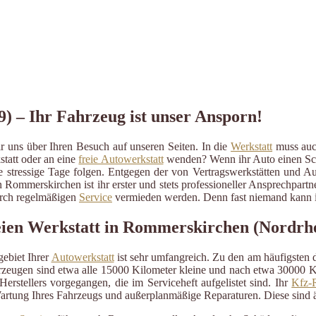
) – Ihr Fahrzeug ist unser Ansporn!
uns über Ihren Besuch auf unseren Seiten. In die
Werkstatt
muss auch
statt oder an eine
freie Autowerkstatt
wenden? Wenn ihr Auto einen Schad
ige stressige Tage folgen. Entgegen der von Vertragswerkstätten und A
 Rommerskirchen ist ihr erster und stets professioneller Ansprechpar
durch regelmäßigen
Service
vermieden werden. Denn fast niemand kann im
eien Werkstatt in Rommerskirchen (Nordrh
ebiet Ihrer
Autowerkstatt
ist sehr umfangreich. Zu den am häufigsten
eugen sind etwa alle 15000 Kilometer kleine und nach etwa 30000 Kil
erstellers vorgegangen, die im Serviceheft aufgelistet sind. Ihr
Kfz-R
artung Ihres Fahrzeugs und außerplanmäßige Reparaturen. Diese sind 