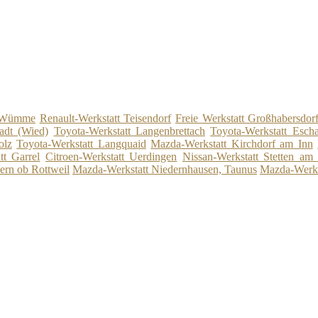
r Wümme
Renault-Werkstatt Teisendorf
Freie Werkstatt Großhabersdor
adt (Wied)
Toyota-Werkstatt Langenbrettach
Toyota-Werkstatt Esch
olz
Toyota-Werkstatt Langquaid
Mazda-Werkstatt Kirchdorf am Inn
tt Garrel
Citroen-Werkstatt Uerdingen
Nissan-Werkstatt Stetten am
ern ob Rottweil
Mazda-Werkstatt Niedernhausen, Taunus
Mazda-Werks