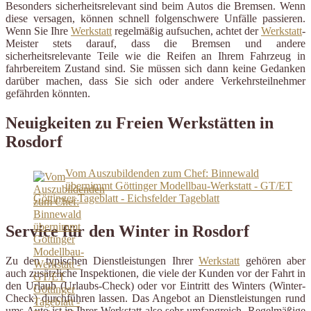
Besonders sicherheitsrelevant sind beim Autos die Bremsen. Wenn
diese versagen, können schnell folgenschwere Unfälle passieren.
Wenn Sie Ihre
Werkstatt
regelmäßig aufsuchen, achtet der
Werkstatt
-
Meister stets darauf, dass die Bremsen und andere
sicherheitsrelevante Teile wie die Reifen an Ihrem Fahrzeug in
fahrbereitem Zustand sind. Sie müssen sich dann keine Gedanken
darüber machen, dass Sie sich oder andere Verkehrsteilnehmer
gefährden könnten.
Neuigkeiten zu Freien Werkstätten in
Rosdorf
Vom Auszubildenden zum Chef: Binnewald
übernimmt Göttinger Modellbau-Werkstatt - GT/ET
Göttinger Tageblatt - Eichsfelder Tageblatt
Service für den Winter in Rosdorf
Zu den typischen Dienstleistungen Ihrer
Werkstatt
gehören aber
auch zusätzliche Inspektionen, die viele der Kunden vor der Fahrt in
den Urlaub (Urlaubs-Check) oder vor Eintritt des Winters (Winter-
Check) durchführen lassen. Das Angebot an Dienstleistungen rund
ums Auto ist in Ihrer Werkstatt also sehr umfangreich. Regelmäßige