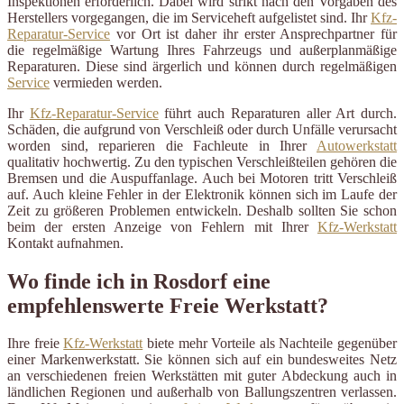
Inspektionen erforderlich. Dabei wird strikt nach den Vorgaben des
Herstellers vorgegangen, die im Serviceheft aufgelistet sind. Ihr
Kfz-
Reparatur-Service
vor Ort ist daher ihr erster Ansprechpartner für
die regelmäßige Wartung Ihres Fahrzeugs und außerplanmäßige
Reparaturen. Diese sind ärgerlich und können durch regelmäßigen
Service
vermieden werden.
Ihr
Kfz-Reparatur-Service
führt auch Reparaturen aller Art durch.
Schäden, die aufgrund von Verschleiß oder durch Unfälle verursacht
worden sind, reparieren die Fachleute in Ihrer
Autowerkstatt
qualitativ hochwertig. Zu den typischen Verschleißteilen gehören die
Bremsen und die Auspuffanlage. Auch bei Motoren tritt Verschleiß
auf. Auch kleine Fehler in der Elektronik können sich im Laufe der
Zeit zu größeren Problemen entwickeln. Deshalb sollten Sie schon
beim der ersten Anzeige von Fehlern mit Ihrer
Kfz-Werkstatt
Kontakt aufnahmen.
Wo finde ich in Rosdorf eine
empfehlenswerte Freie Werkstatt?
Ihre freie
Kfz-Werkstatt
biete mehr Vorteile als Nachteile gegenüber
einer Markenwerkstatt. Sie können sich auf ein bundesweites Netz
an verschiedenen freien Werkstätten mit guter Abdeckung auch in
ländlichen Regionen und außerhalb von Ballungszentren verlassen.