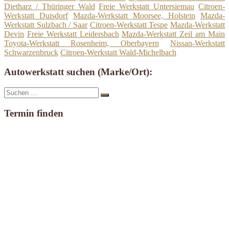
Dietharz / Thüringer Wald
Freie Werkstatt Untersiemau
Citroen-
Werkstatt Duisdorf
Mazda-Werkstatt Moorsee, Holstein
Mazda-
Werkstatt Sulzbach / Saar
Citroen-Werkstatt Tespe
Mazda-Werkstatt
Devin
Freie Werkstatt Leidersbach
Mazda-Werkstatt Zeil am Main
Toyota-Werkstatt Rosenheim, Oberbayern
Nissan-Werkstatt
Schwarzenbruck
Citroen-Werkstatt Wald-Michelbach
Autowerkstatt suchen (Marke/Ort):
Suche
Suchen
nach:
Termin finden