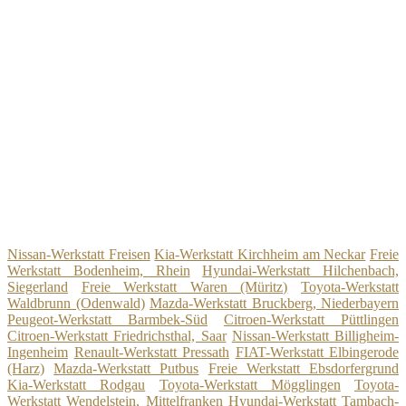
Nissan-Werkstatt Freisen
Kia-Werkstatt Kirchheim am Neckar
Freie
Werkstatt Bodenheim, Rhein
Hyundai-Werkstatt Hilchenbach,
Siegerland
Freie Werkstatt Waren (Müritz)
Toyota-Werkstatt
Waldbrunn (Odenwald)
Mazda-Werkstatt Bruckberg, Niederbayern
Peugeot-Werkstatt Barmbek-Süd
Citroen-Werkstatt Püttlingen
Citroen-Werkstatt Friedrichsthal, Saar
Nissan-Werkstatt Billigheim-
Ingenheim
Renault-Werkstatt Pressath
FIAT-Werkstatt Elbingerode
(Harz)
Mazda-Werkstatt Putbus
Freie Werkstatt Ebsdorfergrund
Kia-Werkstatt Rodgau
Toyota-Werkstatt Mögglingen
Toyota-
Werkstatt Wendelstein, Mittelfranken
Hyundai-Werkstatt Tambach-