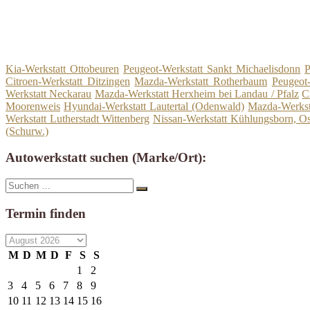
Kia-Werkstatt Ottobeuren
Peugeot-Werkstatt Sankt Michaelisdonn
P
Citroen-Werkstatt Ditzingen
Mazda-Werkstatt Rotherbaum
Peugeot
Werkstatt Neckarau
Mazda-Werkstatt Herxheim bei Landau / Pfalz
C
Moorenweis
Hyundai-Werkstatt Lautertal (Odenwald)
Mazda-Werksta
Werkstatt Lutherstadt Wittenberg
Nissan-Werkstatt Kühlungsborn, O
(Schurw.)
Autowerkstatt suchen (Marke/Ort):
Suche
Suchen
nach:
Termin finden
M
D
M
D
F
S
S
1
2
3
4
5
6
7
8
9
10
11
12
13
14
15
16