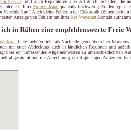
tur-Service
führt auch Reparaturen aller Art durch. Schäden, die a
Fachleute in Ihrer
Autowerkstatt
qualitativ hochwertig. Zu den typisch
itt Verschleiß auf. Auch kleine Fehler in der Elektronik können sich i
 ersten Anzeige von Fehlern mit Ihrer
Kfz-Werkstatt
Kontakt aufnahme
 ich in Rühen eine empfehlenswerte Freie W
Werkstatt
biete mehr Vorteile als Nachteile gegenüber einer Markenwe
ätten mit guter Abdeckung auch in ländlichen Regionen und außerh
gt über ein umfassendes Allgemeinwissen zu unterschiedlichsten Aut
uell abgestimmt und die Abrechnung ist oft günstiger. Außerdem habe