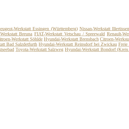
eugeot-Werkstatt Essingen (Württemberg)
Nissan-Werkstatt Illertisse
-Werkstatt Breuna
FIAT-Werkstatt Vetschau / Spreewald
Renault-We
itroen-Werkstatt Söhlde
Hyundai-Werkstatt Brensbach
Citroen-Werksta
tt Bad Salzdetfurth
Hyundai-Werkstatt Reinsdorf bei Zwickau
Freie
stseebad
Toyota-Werkstatt Salzweg
Hyundai-Werkstatt Bondorf (Kreis