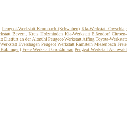
n
Peugeot-Werkstatt Krumbach (Schwaben)
Kia-Werkstatt Owschlag
rkstatt Bevern, Kreis Holzminden
Kia-Werkstatt Eißendorf
Citroen-
tt Dietfurt an der Altmühl
Peugeot-Werkstatt Affing
Toyota-Werkstatt
 Werkstatt Evershagen
Peugeot-Werkstatt Ramstein-Miesenbach
Freie
 Böblingen)
Freie Werkstatt Großdubrau
Peugeot-Werkstatt Aichwald