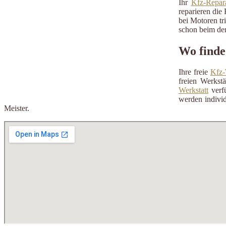
Ihr
Kfz-Repara
reparieren die 
bei Motoren tr
schon beim der
Wo finde
Ihre freie
Kfz-
freien Werkst
Werkstatt
verfü
werden individ
Meister.