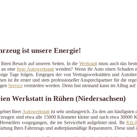
hrzeug ist unsere Energie!
Ihren Besuch auf unseren Seiten. In die
Werkstatt
muss auch das beste 
r an eine
freie Autowerkstatt
wenden? Wenn ihr Auto einen Schaden erlit
ressige Tage folgen. Entgegen der von Vertragswerkstätten und Autohe
en ist ihr erster und stets professioneller Ansprechpartner für die 
ßigen
Service
vermieden werden. Denn fast niemand kann im Alltag auf s
ien Werkstatt in Rühen (Niedersachsen)
ebiet Ihrer
Autowerkstatt
ist sehr umfangreich. Zu den am häufigsten
eugen sind etwa alle 15000 Kilometer kleine und nach etwa 30000 Kil
erstellers vorgegangen, die im Serviceheft aufgelistet sind. Ihr
Kfz-R
artung Ihres Fahrzeugs und außerplanmäßige Reparaturen. Diese sind 