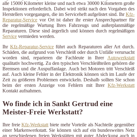
alle 15000 Kilometer kleine und nach etwa 30000 Kilometern große
Inspektionen erforderlich. Dabei wird strikt nach den Vorgaben des
Herstellers vorgegangen, die im Serviceheft aufgelistet sind. Ihr
Kfz-
Reparatur-Service
vor Ort ist daher ihr erster Ansprechpartner für
die regelmäßige Wartung Ihres Fahrzeugs und außerplanmäßige
Reparaturen. Diese sind ärgerlich und können durch regelmäßigen
Service
vermieden werden.
Ihr
Kfz-Reparatur-Service
führt auch Reparaturen aller Art durch.
Schäden, die aufgrund von Verschleiß oder durch Unfälle verursacht
worden sind, reparieren die Fachleute in Ihrer
Autowerkstatt
qualitativ hochwertig. Zu den typischen Verschleißteilen gehören die
Bremsen und die Auspuffanlage. Auch bei Motoren tritt Verschleiß
auf. Auch kleine Fehler in der Elektronik können sich im Laufe der
Zeit zu größeren Problemen entwickeln. Deshalb sollten Sie schon
beim der ersten Anzeige von Fehlern mit Ihrer
Kfz-Werkstatt
Kontakt aufnahmen.
Wo finde ich in Sankt Gertrud eine
Meister-Freie Werkstatt?
Ihre freie
Kfz-Werkstatt
biete mehr Vorteile als Nachteile gegenüber
einer Markenwerkstatt. Sie können sich auf ein bundesweites Netz
an verschiedenen freien Werkstätten mit guter Abdeckung auch in