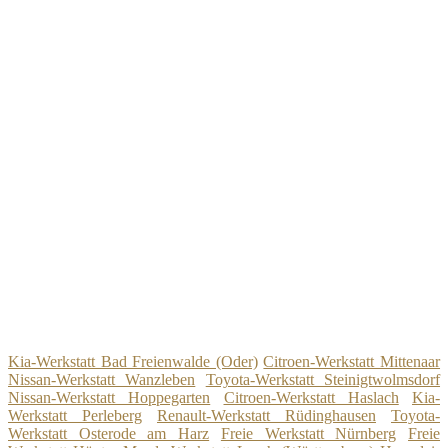
Kia-Werkstatt Bad Freienwalde (Oder)
Citroen-Werkstatt Mittenaar
Nissan-Werkstatt Wanzleben
Toyota-Werkstatt Steinigtwolmsdorf
Nissan-Werkstatt Hoppegarten
Citroen-Werkstatt Haslach
Kia-
Werkstatt Perleberg
Renault-Werkstatt Rüdinghausen
Toyota-
Werkstatt Osterode am Harz
Freie Werkstatt Nürnberg
Freie