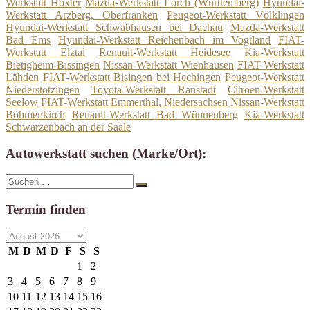
Werkstatt Höxter
Mazda-Werkstatt Lorch (Württemberg)
Hyundai-
Werkstatt Arzberg, Oberfranken
Peugeot-Werkstatt Völklingen
Hyundai-Werkstatt Schwabhausen bei Dachau
Mazda-Werkstatt
Bad Ems
Hyundai-Werkstatt Reichenbach im Vogtland
FIAT-
Werkstatt Elztal
Renault-Werkstatt Heidesee
Kia-Werkstatt
Bietigheim-Bissingen
Nissan-Werkstatt Wienhausen
FIAT-Werkstatt
Lähden
FIAT-Werkstatt Bisingen bei Hechingen
Peugeot-Werkstatt
Niederstotzingen
Toyota-Werkstatt Ranstadt
Citroen-Werkstatt
Seelow
FIAT-Werkstatt Emmerthal, Niedersachsen
Nissan-Werkstatt
Böhmenkirch
Renault-Werkstatt Bad Wünnenberg
Kia-Werkstatt
Schwarzenbach an der Saale
Autowerkstatt suchen (Marke/Ort):
Suche
Suchen
nach:
Termin finden
M
D
M
D
F
S
S
1
2
3
4
5
6
7
8
9
10
11
12
13
14
15
16