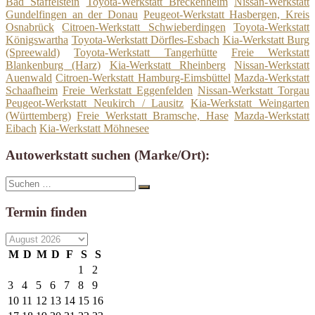
Bad Staffelstein
Toyota-Werkstatt Breckenheim
Nissan-Werkstatt
Gundelfingen an der Donau
Peugeot-Werkstatt Hasbergen, Kreis
Osnabrück
Citroen-Werkstatt Schwieberdingen
Toyota-Werkstatt
Königswartha
Toyota-Werkstatt Dörfles-Esbach
Kia-Werkstatt Burg
(Spreewald)
Toyota-Werkstatt Tangerhütte
Freie Werkstatt
Blankenburg (Harz)
Kia-Werkstatt Rheinberg
Nissan-Werkstatt
Auenwald
Citroen-Werkstatt Hamburg-Eimsbüttel
Mazda-Werkstatt
Schaafheim
Freie Werkstatt Eggenfelden
Nissan-Werkstatt Torgau
Peugeot-Werkstatt Neukirch / Lausitz
Kia-Werkstatt Weingarten
(Württemberg)
Freie Werkstatt Bramsche, Hase
Mazda-Werkstatt
Eibach
Kia-Werkstatt Möhnesee
Autowerkstatt suchen (Marke/Ort):
Suche
Suchen
nach:
Termin finden
M
D
M
D
F
S
S
1
2
3
4
5
6
7
8
9
10
11
12
13
14
15
16