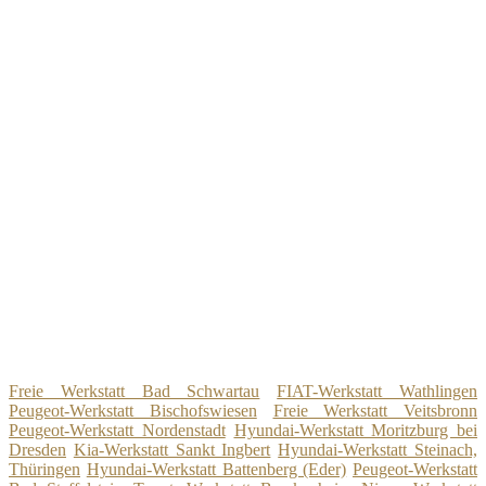
Freie Werkstatt Bad Schwartau
FIAT-Werkstatt Wathlingen
Peugeot-Werkstatt Bischofswiesen
Freie Werkstatt Veitsbronn
Peugeot-Werkstatt Nordenstadt
Hyundai-Werkstatt Moritzburg bei
Dresden
Kia-Werkstatt Sankt Ingbert
Hyundai-Werkstatt Steinach,
Thüringen
Hyundai-Werkstatt Battenberg (Eder)
Peugeot-Werkstatt