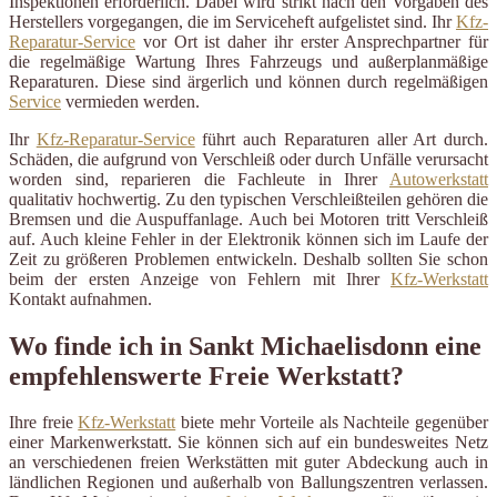
Inspektionen erforderlich. Dabei wird strikt nach den Vorgaben des
Herstellers vorgegangen, die im Serviceheft aufgelistet sind. Ihr
Kfz-
Reparatur-Service
vor Ort ist daher ihr erster Ansprechpartner für
die regelmäßige Wartung Ihres Fahrzeugs und außerplanmäßige
Reparaturen. Diese sind ärgerlich und können durch regelmäßigen
Service
vermieden werden.
Ihr
Kfz-Reparatur-Service
führt auch Reparaturen aller Art durch.
Schäden, die aufgrund von Verschleiß oder durch Unfälle verursacht
worden sind, reparieren die Fachleute in Ihrer
Autowerkstatt
qualitativ hochwertig. Zu den typischen Verschleißteilen gehören die
Bremsen und die Auspuffanlage. Auch bei Motoren tritt Verschleiß
auf. Auch kleine Fehler in der Elektronik können sich im Laufe der
Zeit zu größeren Problemen entwickeln. Deshalb sollten Sie schon
beim der ersten Anzeige von Fehlern mit Ihrer
Kfz-Werkstatt
Kontakt aufnahmen.
Wo finde ich in Sankt Michaelisdonn eine
empfehlenswerte Freie Werkstatt?
Ihre freie
Kfz-Werkstatt
biete mehr Vorteile als Nachteile gegenüber
einer Markenwerkstatt. Sie können sich auf ein bundesweites Netz
an verschiedenen freien Werkstätten mit guter Abdeckung auch in
ländlichen Regionen und außerhalb von Ballungszentren verlassen.