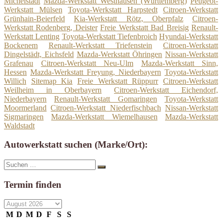
Michelstadt
Mazda-Werkstatt Westhausen (Württemberg)
Peugeot-
Werkstatt Mülsen
Toyota-Werkstatt Harpstedt
Citroen-Werkstatt
Grünhain-Beierfeld
Kia-Werkstatt Rötz, Oberpfalz
Citroen-
Werkstatt Rodenberg, Deister
Freie Werkstatt Bad Breisig
Renault-
Werkstatt Lenting
Toyota-Werkstatt Tiefenbroich
Hyundai-Werkstatt
Bockenem
Renault-Werkstatt Triefenstein
Citroen-Werkstatt
Dingelstädt, Eichsfeld
Mazda-Werkstatt Öhringen
Nissan-Werkstatt
Grafenau
Citroen-Werkstatt Neu-Ulm
Mazda-Werkstatt Sinn,
Hessen
Mazda-Werkstatt Freyung, Niederbayern
Toyota-Werkstatt
Willich
Sitemap Kia
Freie Werkstatt Rüppurr
Citroen-Werkstatt
Weilheim in Oberbayern
Citroen-Werkstatt Eichendorf,
Niederbayern
Renault-Werkstatt Gomaringen
Toyota-Werkstatt
Moormerland
Citroen-Werkstatt Niederfischbach
Nissan-Werkstatt
Sigmaringen
Mazda-Werkstatt Wiemelhausen
Mazda-Werkstatt
Waldstadt
Autowerkstatt suchen (Marke/Ort):
Suche
Suchen
nach:
Termin finden
M
D
M
D
F
S
S