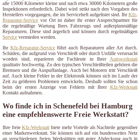
alle 15000 Kilometer kleine und nach etwa 30000 Kilometern große
Inspektionen erforderlich. Dabei wird strikt nach den Vorgaben des
Herstellers vorgegangen, die im Serviceheft aufgelistet sind. Ihr
Kfz-
Reparatur-Service
vor Ort ist daher ihr erster Ansprechpartner für
die regelmäßige Wartung Ihres Fahrzeugs und außerplanmäßige
Reparaturen. Diese sind ärgerlich und können durch regelmäßigen
Service
vermieden werden.
Ihr
Kfz-Reparatur-Service
führt auch Reparaturen aller Art durch.
Schäden, die aufgrund von Verschleiß oder durch Unfälle verursacht
worden sind, reparieren die Fachleute in Ihrer
Autowerkstatt
qualitativ hochwertig. Zu den typischen Verschleißteilen gehören die
Bremsen und die Auspuffanlage. Auch bei Motoren tritt Verschleiß
auf. Auch kleine Fehler in der Elektronik können sich im Laufe der
Zeit zu größeren Problemen entwickeln. Deshalb sollten Sie schon
beim der ersten Anzeige von Fehlern mit Ihrer
Kfz-Werkstatt
Kontakt aufnahmen.
Wo finde ich in Schenefeld bei Hamburg
eine empfehlenswerte Freie Werkstatt?
Ihre freie
Kfz-Werkstatt
biete mehr Vorteile als Nachteile gegenüber
einer Markenwerkstatt. Sie können sich auf ein bundesweites Netz
an verschiedenen freien Werkstätten mit guter Abdeckung auch in