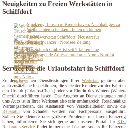
Neuigkeiten zu Freien Werkstätten in
Schiffdorf
Spielzeug-Tausch in Bremerhaven: Nachhaltiges zu
Weihnachten schenken - buten un binnen
Jugendwerkstatt Schiffdorf: Neustart für
Schulschwänzer - Nordsee-Zeitung
Die Schoch GmbH ist seit 5 Jahren eine
hervorragende Adresse rund ums Auto - Nord24
Service für die Urlaubsfahrt in Schiffdorf
Zu den typischen Dienstleistungen Ihrer
Werkstatt
gehören aber
auch zusätzliche Inspektionen, die viele der Kunden vor der Fahrt in
den Urlaub (Urlaubs-Check) oder vor Eintritt des Winters (Winter-
Check) durchführen lassen. Das Angebot an Dienstleistungen rund
ums Auto ist in Ihrer Werkstatt also sehr umfangreich. Regelmäßige
Wartungsarbeiten, der Austausch von Verschleißteilen sowie die
Reparatur
von Schäden werden von Fachpersonal ausgeführt.
Sollten Sie kleinere oder größere Probleme mit Ihrem Fahrzeug
haben, informieren Sie sich gerne auf unserem Portal. Ihr
Kfz-
Reparatur-Service
findet immer eine Lösung, sodass Ihr Fahrzeug