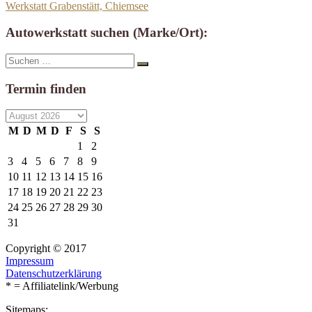
Werkstatt Grabenstätt, Chiemsee
Autowerkstatt suchen (Marke/Ort):
Suche
Suchen
nach:
Termin finden
M
D
M
D
F
S
S
1
2
3
4
5
6
7
8
9
10
11
12
13
14
15
16
17
18
19
20
21
22
23
24
25
26
27
28
29
30
31
Copyright © 2017
Impressum
Datenschutzerklärung
* = Affiliatelink/Werbung
Sitemaps: