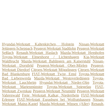
Hyundai-Werkstatt Kaltenkirchen, Holstein
Nissan-Werkstatt
Jettingen-Scheppach
Peugeot-Werkstatt Stadtlohn
Peugeot-Werkstatt
Seßlach
Renault-Werkstatt Haslach
Mazda-Werkstatt Hemhofen
Toyota-Werkstatt Elmenhorst / Lichtenhagen
Kia-Werkstatt
Waldfeucht
Mazda-Werkstatt Bahlingen am Kaiserstuhl
Nissan-
Werkstatt Dorstfeld
Peugeot-Werkstatt Ober-Mörlen
Peugeot-
Werkstatt Dierdorf
Citroen-Werkstatt Mögglingen
Citroen-Werkstatt
Bad Blankenburg
FIAT-Werkstatt Twist, Emsl
Toyota-Werkstatt
Bad Liebenwerda
Mazda-Werkstatt Westoverledingen
Toyota-
Werkstatt Lauchheim
Hyundai-Werkstatt Nieder-Olm
Toyota-
Werkstatt Marienmünster
Toyota-Werkstatt Spiegelau
FIAT-
Werkstatt Zwenkau
Peugeot-Werkstatt Neumühl
Peugeot-Werkstatt
Vahrenwald
Freie Werkstatt Kalkar, Niederrhein
FIAT-Werkstatt
Erlensee
FIAT-Werkstatt Eurasburg bei Wolfratshausen
Nissan-
Werkstatt Mainz-Kastel
Mazda-Werkstatt Winsen (Aller)
Renault-