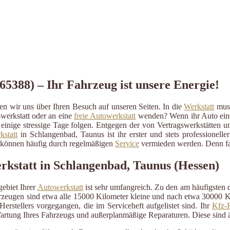
65388) – Ihr Fahrzeug ist unsere Energie!
n wir uns über Ihren Besuch auf unseren Seiten. In die
Werkstatt
muss
swerkstatt oder an eine
freie Autowerkstatt
wenden? Wenn ihr Auto einen
ss einige stressige Tage folgen. Entgegen der von Vertragswerkstätten 
kstatt
in Schlangenbad, Taunus ist ihr erster und stets professionell
d können häufig durch regelmäßigen
Service
vermieden werden. Denn fas
rkstatt in Schlangenbad, Taunus (Hessen)
ebiet Ihrer
Autowerkstatt
ist sehr umfangreich. Zu den am häufigsten
eugen sind etwa alle 15000 Kilometer kleine und nach etwa 30000 Kil
erstellers vorgegangen, die im Serviceheft aufgelistet sind. Ihr
Kfz-R
artung Ihres Fahrzeugs und außerplanmäßige Reparaturen. Diese sind 