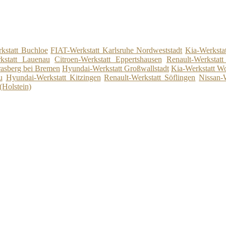
kstatt Buchloe
FIAT-Werkstatt Karlsruhe Nordweststadt
Kia-Werksta
kstatt Lauenau
Citroen-Werkstatt Eppertshausen
Renault-Werkstat
rasberg bei Bremen
Hyundai-Werkstatt Großwallstadt
Kia-Werkstatt W
u
Hyundai-Werkstatt Kitzingen
Renault-Werkstatt Söflingen
Nissan-
(Holstein)