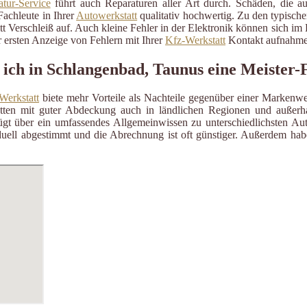
tur-Service
führt auch Reparaturen aller Art durch. Schäden, die a
Fachleute in Ihrer
Autowerkstatt
qualitativ hochwertig. Zu den typisch
itt Verschleiß auf. Auch kleine Fehler in der Elektronik können sich i
 ersten Anzeige von Fehlern mit Ihrer
Kfz-Werkstatt
Kontakt aufnahme
 ich in Schlangenbad, Taunus eine Meister-
Werkstatt
biete mehr Vorteile als Nachteile gegenüber einer Markenwe
ätten mit guter Abdeckung auch in ländlichen Regionen und außerh
gt über ein umfassendes Allgemeinwissen zu unterschiedlichsten Aut
uell abgestimmt und die Abrechnung ist oft günstiger. Außerdem habe