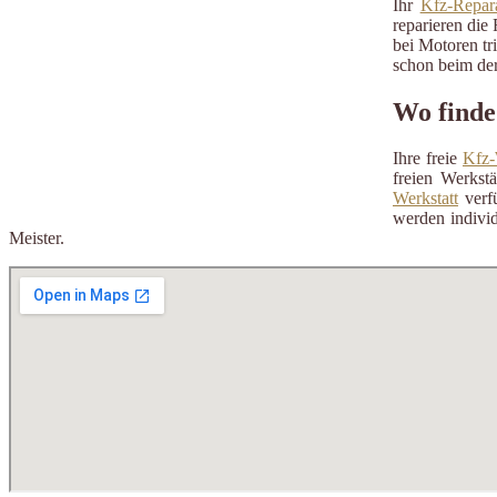
Ihr
Kfz-Repara
reparieren die 
bei Motoren tr
schon beim der
Wo finde
Ihre freie
Kfz-
freien Werkst
Werkstatt
verfü
werden individ
Meister.