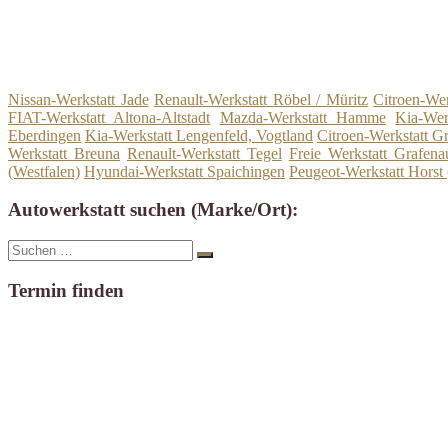
Nissan-Werkstatt Jade
Renault-Werkstatt Röbel / Müritz
Citroen-Wer
FIAT-Werkstatt Altona-Altstadt
Mazda-Werkstatt Hamme
Kia-Wer
Eberdingen
Kia-Werkstatt Lengenfeld, Vogtland
Citroen-Werkstatt G
Werkstatt Breuna
Renault-Werkstatt Tegel
Freie Werkstatt Grafena
(Westfalen)
Hyundai-Werkstatt Spaichingen
Peugeot-Werkstatt Horst 
Autowerkstatt suchen (Marke/Ort):
Suche
Suchen
nach:
Termin finden