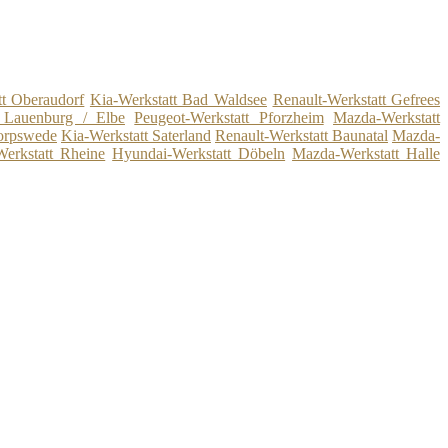
tt Oberaudorf
Kia-Werkstatt Bad Waldsee
Renault-Werkstatt Gefrees
t Lauenburg / Elbe
Peugeot-Werkstatt Pforzheim
Mazda-Werkstatt
orpswede
Kia-Werkstatt Saterland
Renault-Werkstatt Baunatal
Mazda-
Werkstatt Rheine
Hyundai-Werkstatt Döbeln
Mazda-Werkstatt Halle