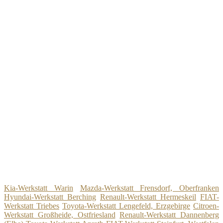
Kia-Werkstatt Warin
Mazda-Werkstatt Frensdorf, Oberfranken
Hyundai-Werkstatt Berching
Renault-Werkstatt Hermeskeil
FIAT-
Werkstatt Triebes
Toyota-Werkstatt Lengefeld, Erzgebirge
Citroen-
Werkstatt Großheide, Ostfriesland
Renault-Werkstatt Dannenberg