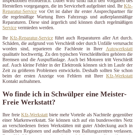
Inspektionen erforderlich. Dabei wird strikt nach den Vorgaben des
Herstellers vorgegangen, die im Serviceheft aufgelistet sind. Ihr
Kfz-
Reparatur-Service
vor Ort ist daher ihr erster Ansprechpartner für
die regelmäßige Wartung Ihres Fahrzeugs und außerplanmäßige
Reparaturen. Diese sind ärgerlich und können durch regelmäßigen
Service
vermieden werden.
Ihr
Kfz-Reparatur-Service
führt auch Reparaturen aller Art durch.
Schäden, die aufgrund von Verschleiß oder durch Unfälle verursacht
worden sind, reparieren die Fachleute in Ihrer
Autowerkstatt
qualitativ hochwertig. Zu den typischen Verschleißteilen gehören die
Bremsen und die Auspuffanlage. Auch bei Motoren tritt Verschleiß
auf. Auch kleine Fehler in der Elektronik können sich im Laufe der
Zeit zu größeren Problemen entwickeln. Deshalb sollten Sie schon
beim der ersten Anzeige von Fehlern mit Ihrer
Kfz-Werkstatt
Kontakt aufnahmen.
Wo finde ich in Schwülper eine Meister-
Freie Werkstatt?
Ihre freie
Kfz-Werkstatt
biete mehr Vorteile als Nachteile gegenüber
einer Markenwerkstatt. Sie können sich auf ein bundesweites Netz
an verschiedenen freien Werkstätten mit guter Abdeckung auch in
ländlichen Regionen und außerhalb von Ballungszentren verlassen.