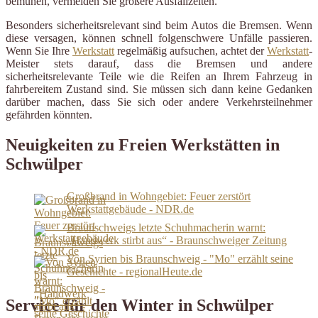
bemühen, vermeiden Sie größere Ausfallzeiten.
Besonders sicherheitsrelevant sind beim Autos die Bremsen. Wenn
diese versagen, können schnell folgenschwere Unfälle passieren.
Wenn Sie Ihre
Werkstatt
regelmäßig aufsuchen, achtet der
Werkstatt
-
Meister stets darauf, dass die Bremsen und andere
sicherheitsrelevante Teile wie die Reifen an Ihrem Fahrzeug in
fahrbereitem Zustand sind. Sie müssen sich dann keine Gedanken
darüber machen, dass Sie sich oder andere Verkehrsteilnehmer
gefährden könnten.
Neuigkeiten zu Freien Werkstätten in
Schwülper
Großbrand in Wohngebiet: Feuer zerstört
Werkstattgebäude - NDR.de
Braunschweigs letzte Schuhmacherin warnt:
„Handwerk stirbt aus“ - Braunschweiger Zeitung
Von Syrien bis Braunschweig - "Mo" erzählt seine
Geschichte - regionalHeute.de
Service für den Winter in Schwülper