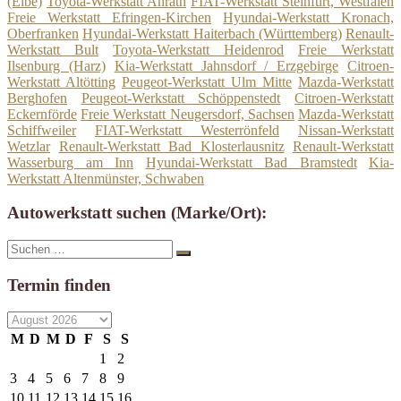
(Elbe)
Toyota-Werkstatt Anrath
FIAT-Werkstatt Steinfurt, Westfalen
Freie Werkstatt Efringen-Kirchen
Hyundai-Werkstatt Kronach,
Oberfranken
Hyundai-Werkstatt Haiterbach (Württemberg)
Renault-
Werkstatt Bult
Toyota-Werkstatt Heidenrod
Freie Werkstatt
Ilsenburg (Harz)
Kia-Werkstatt Jahnsdorf / Erzgebirge
Citroen-
Werkstatt Altötting
Peugeot-Werkstatt Ulm Mitte
Mazda-Werkstatt
Berghofen
Peugeot-Werkstatt Schöppenstedt
Citroen-Werkstatt
Eckernförde
Freie Werkstatt Neugersdorf, Sachsen
Mazda-Werkstatt
Schiffweiler
FIAT-Werkstatt Westerrönfeld
Nissan-Werkstatt
Wetzlar
Renault-Werkstatt Bad Klosterlausnitz
Renault-Werkstatt
Wasserburg am Inn
Hyundai-Werkstatt Bad Bramstedt
Kia-
Werkstatt Altenmünster, Schwaben
Autowerkstatt suchen (Marke/Ort):
Suche
Suchen
nach:
Termin finden
M
D
M
D
F
S
S
1
2
3
4
5
6
7
8
9
10
11
12
13
14
15
16