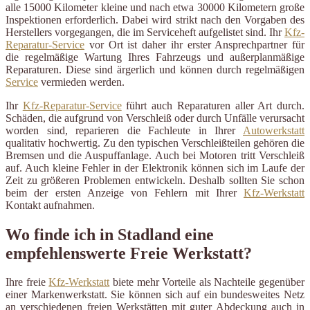
alle 15000 Kilometer kleine und nach etwa 30000 Kilometern große
Inspektionen erforderlich. Dabei wird strikt nach den Vorgaben des
Herstellers vorgegangen, die im Serviceheft aufgelistet sind. Ihr
Kfz-
Reparatur-Service
vor Ort ist daher ihr erster Ansprechpartner für
die regelmäßige Wartung Ihres Fahrzeugs und außerplanmäßige
Reparaturen. Diese sind ärgerlich und können durch regelmäßigen
Service
vermieden werden.
Ihr
Kfz-Reparatur-Service
führt auch Reparaturen aller Art durch.
Schäden, die aufgrund von Verschleiß oder durch Unfälle verursacht
worden sind, reparieren die Fachleute in Ihrer
Autowerkstatt
qualitativ hochwertig. Zu den typischen Verschleißteilen gehören die
Bremsen und die Auspuffanlage. Auch bei Motoren tritt Verschleiß
auf. Auch kleine Fehler in der Elektronik können sich im Laufe der
Zeit zu größeren Problemen entwickeln. Deshalb sollten Sie schon
beim der ersten Anzeige von Fehlern mit Ihrer
Kfz-Werkstatt
Kontakt aufnahmen.
Wo finde ich in Stadland eine
empfehlenswerte Freie Werkstatt?
Ihre freie
Kfz-Werkstatt
biete mehr Vorteile als Nachteile gegenüber
einer Markenwerkstatt. Sie können sich auf ein bundesweites Netz
an verschiedenen freien Werkstätten mit guter Abdeckung auch in