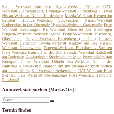
Renault-Werkstatt Emsdetten
Toyota-Werkstatt Weilrod
FIAT-
Werkstatt Liebschützberg
Hyundai-Werkstatt Fürstenberg / Havel
Nissan-Werkstatt Nörten-Hardenberg
Mazda-Werkstatt Kernen im
Remstal
Hyundai-Werkstatt Stockelsdorf
Nissan-Werkstatt
Seubersdorf in der Oberpfalz
Hyundai-Werkstatt Grafenwöhr
Freie
Werkstatt Beverungen
Kia-Werkstatt Nienstädt bei Stadthagen
Peugeot-Werkstatt Schenklengsfeld
Peugeot-Werkstatt Bischberg,
Oberfranken
Peugeot-Werkstatt Herrenberg (im Gäu)
Citroen-
Werkstatt Degerloch
Toyota-Werkstatt Krakow am See
Nissan-
Werkstatt Niederwartha
Peugeot-Werkstatt Ebersbach / Sachsen
Freie Werkstatt Ruhstorf an der Rott
Hyundai-Werkstatt Radolfzell
am Bodensee
Kia-Werkstatt Stockstadt am Main
Peugeot-Werkstatt
Königsee
Citroen-Werkstatt Döbeln
Kia-Werkstatt Au in der
Hallertau
Kia-Werkstatt Simbach am Inn
Nissan-Werkstatt Stetten
am kalten Markt
Kia-Werkstatt Berkersheim
FIAT-Werkstatt Burg
Stargard
Freie Werkstatt Obergünzburg
FIAT-Werkstatt Hamburg-
Eimsbüttel
Autowerkstatt suchen (Marke/Ort):
Suche
Suchen
nach:
Termin finden