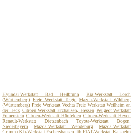
Hyundai-Werkstatt Bad Heilbrunn
Kia-Werkstatt Lorch
(Württemberg)
Freie Werkstatt Telgte
Mazda-Werkstatt Wildberg
(Württemberg)
Freie Werkstatt Vechta
Freie Werkstatt Weilheim an
der Teck
Citroen-Werkstatt Erzhausen, Hessen
Peugeot-Werkstatt
Frauenstein
Citroen-Werkstatt Hünfelden
Citroen-Werkstatt Heven
Renault-Werkstatt Dietzenbach
Toyota-Werkstatt Bogen,
Niederbayern
Mazda-Werkstatt Wendeburg
Mazda-Werkstatt
Grimma
Kia-Werkstatt Eschershausen, Ith
FIAT-Werkstatt Kaisheim