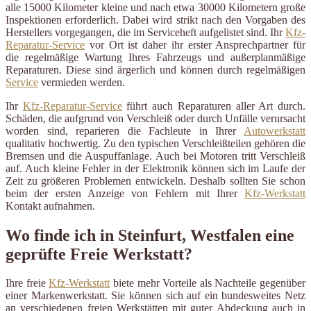
alle 15000 Kilometer kleine und nach etwa 30000 Kilometern große
Inspektionen erforderlich. Dabei wird strikt nach den Vorgaben des
Herstellers vorgegangen, die im Serviceheft aufgelistet sind. Ihr
Kfz-
Reparatur-Service
vor Ort ist daher ihr erster Ansprechpartner für
die regelmäßige Wartung Ihres Fahrzeugs und außerplanmäßige
Reparaturen. Diese sind ärgerlich und können durch regelmäßigen
Service
vermieden werden.
Ihr
Kfz-Reparatur-Service
führt auch Reparaturen aller Art durch.
Schäden, die aufgrund von Verschleiß oder durch Unfälle verursacht
worden sind, reparieren die Fachleute in Ihrer
Autowerkstatt
qualitativ hochwertig. Zu den typischen Verschleißteilen gehören die
Bremsen und die Auspuffanlage. Auch bei Motoren tritt Verschleiß
auf. Auch kleine Fehler in der Elektronik können sich im Laufe der
Zeit zu größeren Problemen entwickeln. Deshalb sollten Sie schon
beim der ersten Anzeige von Fehlern mit Ihrer
Kfz-Werkstatt
Kontakt aufnahmen.
Wo finde ich in Steinfurt, Westfalen eine
geprüfte Freie Werkstatt?
Ihre freie
Kfz-Werkstatt
biete mehr Vorteile als Nachteile gegenüber
einer Markenwerkstatt. Sie können sich auf ein bundesweites Netz
an verschiedenen freien Werkstätten mit guter Abdeckung auch in