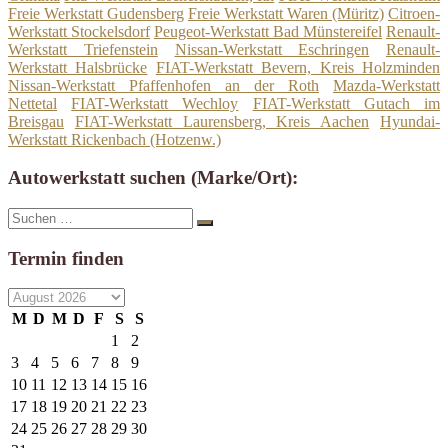
Freie Werkstatt Gudensberg
Freie Werkstatt Waren (Müritz)
Citroen-
Werkstatt Stockelsdorf
Peugeot-Werkstatt Bad Münstereifel
Renault-
Werkstatt Triefenstein
Nissan-Werkstatt Eschringen
Renault-
Werkstatt Halsbrücke
FIAT-Werkstatt Bevern, Kreis Holzminden
Nissan-Werkstatt Pfaffenhofen an der Roth
Mazda-Werkstatt
Nettetal
FIAT-Werkstatt Wechloy
FIAT-Werkstatt Gutach im
Breisgau
FIAT-Werkstatt Laurensberg, Kreis Aachen
Hyundai-
Werkstatt Rickenbach (Hotzenw.)
Autowerkstatt suchen (Marke/Ort):
Suche
Suchen
nach:
Termin finden
M
D
M
D
F
S
S
1
2
3
4
5
6
7
8
9
10
11
12
13
14
15
16
17
18
19
20
21
22
23
24
25
26
27
28
29
30