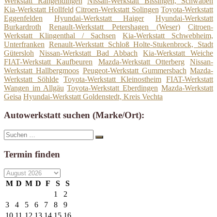
Werkstatt Rangendingen
Nissan-Werkstatt Bissingen, Schwaben
Kia-Werkstatt Hollfeld
Citroen-Werkstatt Solingen
Toyota-Werkstatt
Eggenfelden
Hyundai-Werkstatt Haiger
Hyundai-Werkstatt
Burkardroth
Renault-Werkstatt Petershagen (Weser)
Citroen-
Werkstatt Klingenthal / Sachsen
Kia-Werkstatt Schwebheim,
Unterfranken
Renault-Werkstatt Schloß Holte-Stukenbrock, Stadt
Gütersloh
Nissan-Werkstatt Bad Abbach
Kia-Werkstatt Weiche
FIAT-Werkstatt Kaufbeuren
Mazda-Werkstatt Otterberg
Nissan-
Werkstatt Hallbergmoos
Peugeot-Werkstatt Gummersbach
Mazda-
Werkstatt Söhlde
Toyota-Werkstatt Kleinostheim
FIAT-Werkstatt
Wangen im Allgäu
Toyota-Werkstatt Eberdingen
Mazda-Werkstatt
Geisa
Hyundai-Werkstatt Goldenstedt, Kreis Vechta
Autowerkstatt suchen (Marke/Ort):
Suche
Suchen
nach:
Termin finden
M
D
M
D
F
S
S
1
2
3
4
5
6
7
8
9
10
11
12
13
14
15
16