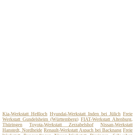
Kia-Werkstatt Heßloch
Hyundai-Werkstatt Inden bei Jülich
Freie
Werkstatt Gundelsheim (Württemberg)
FIAT-Werkstatt Altenburg,
Thüringen
Toyota-Werkstatt Zerzabelshof
Nissan-Werkstatt
Hanstedt, Nordheide
Renault-Werkstatt Aspach bei Backnang
Freie