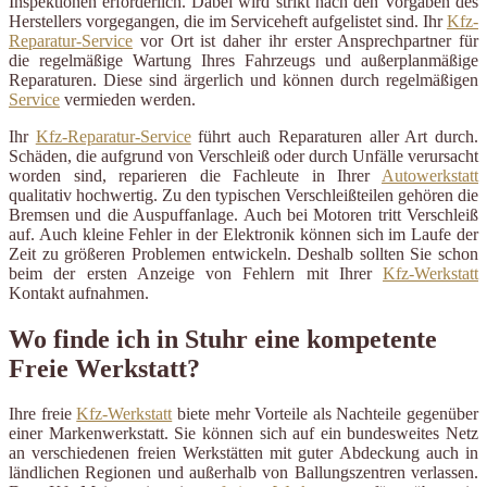
Inspektionen erforderlich. Dabei wird strikt nach den Vorgaben des
Herstellers vorgegangen, die im Serviceheft aufgelistet sind. Ihr
Kfz-
Reparatur-Service
vor Ort ist daher ihr erster Ansprechpartner für
die regelmäßige Wartung Ihres Fahrzeugs und außerplanmäßige
Reparaturen. Diese sind ärgerlich und können durch regelmäßigen
Service
vermieden werden.
Ihr
Kfz-Reparatur-Service
führt auch Reparaturen aller Art durch.
Schäden, die aufgrund von Verschleiß oder durch Unfälle verursacht
worden sind, reparieren die Fachleute in Ihrer
Autowerkstatt
qualitativ hochwertig. Zu den typischen Verschleißteilen gehören die
Bremsen und die Auspuffanlage. Auch bei Motoren tritt Verschleiß
auf. Auch kleine Fehler in der Elektronik können sich im Laufe der
Zeit zu größeren Problemen entwickeln. Deshalb sollten Sie schon
beim der ersten Anzeige von Fehlern mit Ihrer
Kfz-Werkstatt
Kontakt aufnahmen.
Wo finde ich in Stuhr eine kompetente
Freie Werkstatt?
Ihre freie
Kfz-Werkstatt
biete mehr Vorteile als Nachteile gegenüber
einer Markenwerkstatt. Sie können sich auf ein bundesweites Netz
an verschiedenen freien Werkstätten mit guter Abdeckung auch in
ländlichen Regionen und außerhalb von Ballungszentren verlassen.