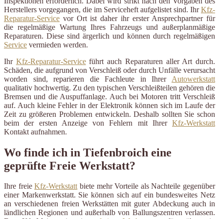
Inspektionen erforderlich. Dabei wird strikt nach den Vorgaben des
Herstellers vorgegangen, die im Serviceheft aufgelistet sind. Ihr
Kfz-
Reparatur-Service
vor Ort ist daher ihr erster Ansprechpartner für
die regelmäßige Wartung Ihres Fahrzeugs und außerplanmäßige
Reparaturen. Diese sind ärgerlich und können durch regelmäßigen
Service
vermieden werden.
Ihr
Kfz-Reparatur-Service
führt auch Reparaturen aller Art durch.
Schäden, die aufgrund von Verschleiß oder durch Unfälle verursacht
worden sind, reparieren die Fachleute in Ihrer
Autowerkstatt
qualitativ hochwertig. Zu den typischen Verschleißteilen gehören die
Bremsen und die Auspuffanlage. Auch bei Motoren tritt Verschleiß
auf. Auch kleine Fehler in der Elektronik können sich im Laufe der
Zeit zu größeren Problemen entwickeln. Deshalb sollten Sie schon
beim der ersten Anzeige von Fehlern mit Ihrer
Kfz-Werkstatt
Kontakt aufnahmen.
Wo finde ich in Tiefenbroich eine
geprüfte Freie Werkstatt?
Ihre freie
Kfz-Werkstatt
biete mehr Vorteile als Nachteile gegenüber
einer Markenwerkstatt. Sie können sich auf ein bundesweites Netz
an verschiedenen freien Werkstätten mit guter Abdeckung auch in
ländlichen Regionen und außerhalb von Ballungszentren verlassen.