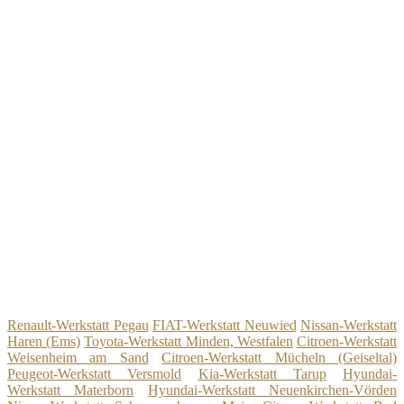
Renault-Werkstatt Pegau
FIAT-Werkstatt Neuwied
Nissan-Werkstatt
Haren (Ems)
Toyota-Werkstatt Minden, Westfalen
Citroen-Werkstatt
Weisenheim am Sand
Citroen-Werkstatt Mücheln (Geiseltal)
Peugeot-Werkstatt Versmold
Kia-Werkstatt Tarup
Hyundai-
Werkstatt Materborn
Hyundai-Werkstatt Neuenkirchen-Vörden