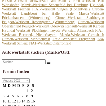
Nissan-Werkstatt Schwarzach am Main
Citroen-Werkstatt Bad
Wörishofen
Mazda-Werkstatt Schenefeld bei Hamburg
Hyundai-
Werkstatt Frechen
FIAT-Werkstatt Singen (Hohentwiel)
Citroen-
Werkstatt Landsberg bei Halle, Saale
Mazda-Werkstatt
Frickenhausen (Württemberg)
Citroen-Werkstatt Stadtbergen
Peugeot-Werkstatt Rosengarten (Württemberg)
Citroen-Werkstatt
Oberstenfeld
Peugeot-Werkstatt Oderwitz
Renault-Werkstatt Karben
Hyundai-Werkstatt Plochingen
Toyota-Werkstatt Allensbach
FIAT-
Werkstatt Bernried, Niederbayern
Mazda-Werkstatt Gernsbach
Citroen-Werkstatt Marktleugast
Freie Werkstatt Freigericht
Kia-
Werkstatt Schleiz
FIAT-Werkstatt Osterrönfeld
Autowerkstatt suchen (Marke/Ort):
Suche
Suchen
nach:
Termin finden
M
D
M
D
F
S
S
1
2
3
4
5
6
7
8
9
10
11
12
13
14
15
16