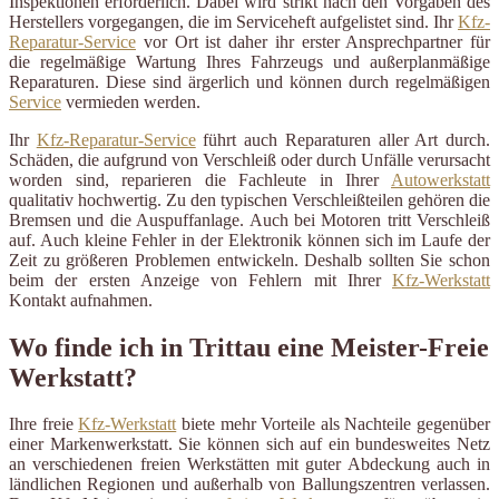
Inspektionen erforderlich. Dabei wird strikt nach den Vorgaben des
Herstellers vorgegangen, die im Serviceheft aufgelistet sind. Ihr
Kfz-
Reparatur-Service
vor Ort ist daher ihr erster Ansprechpartner für
die regelmäßige Wartung Ihres Fahrzeugs und außerplanmäßige
Reparaturen. Diese sind ärgerlich und können durch regelmäßigen
Service
vermieden werden.
Ihr
Kfz-Reparatur-Service
führt auch Reparaturen aller Art durch.
Schäden, die aufgrund von Verschleiß oder durch Unfälle verursacht
worden sind, reparieren die Fachleute in Ihrer
Autowerkstatt
qualitativ hochwertig. Zu den typischen Verschleißteilen gehören die
Bremsen und die Auspuffanlage. Auch bei Motoren tritt Verschleiß
auf. Auch kleine Fehler in der Elektronik können sich im Laufe der
Zeit zu größeren Problemen entwickeln. Deshalb sollten Sie schon
beim der ersten Anzeige von Fehlern mit Ihrer
Kfz-Werkstatt
Kontakt aufnahmen.
Wo finde ich in Trittau eine Meister-Freie
Werkstatt?
Ihre freie
Kfz-Werkstatt
biete mehr Vorteile als Nachteile gegenüber
einer Markenwerkstatt. Sie können sich auf ein bundesweites Netz
an verschiedenen freien Werkstätten mit guter Abdeckung auch in
ländlichen Regionen und außerhalb von Ballungszentren verlassen.