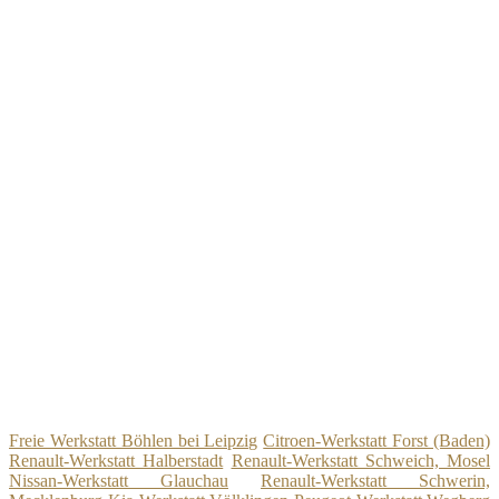
Freie Werkstatt Böhlen bei Leipzig
Citroen-Werkstatt Forst (Baden)
Renault-Werkstatt Halberstadt
Renault-Werkstatt Schweich, Mosel
Nissan-Werkstatt Glauchau
Renault-Werkstatt Schwerin,