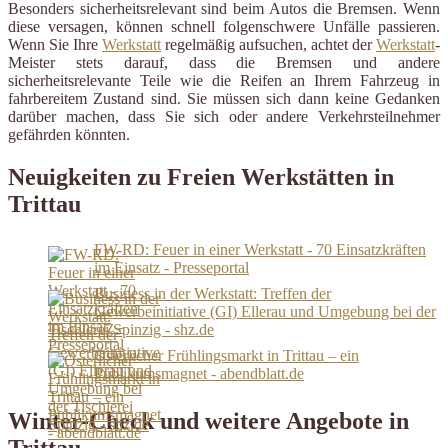
Besonders sicherheitsrelevant sind beim Autos die Bremsen. Wenn
diese versagen, können schnell folgenschwere Unfälle passieren.
Wenn Sie Ihre
Werkstatt
regelmäßig aufsuchen, achtet der
Werkstatt
-
Meister stets darauf, dass die Bremsen und andere
sicherheitsrelevante Teile wie die Reifen an Ihrem Fahrzeug in
fahrbereitem Zustand sind. Sie müssen sich dann keine Gedanken
darüber machen, dass Sie sich oder andere Verkehrsteilnehmer
gefährden könnten.
Neuigkeiten zu Freien Werkstätten in
Trittau
FW-RD: Feuer in einer Werkstatt - 70 Einsatzkräften
im Einsatz - Presseportal
Business in der Werkstatt: Treffen der
Gewerbeinitiative (GI) Ellerau und Umgebung bei der
Tischlerei Spinzig - shz.de
Österlicher Frühlingsmarkt in Trittau – ein
Publikumsmagnet - abendblatt.de
Winter-Check und weitere Angebote in
Trittau