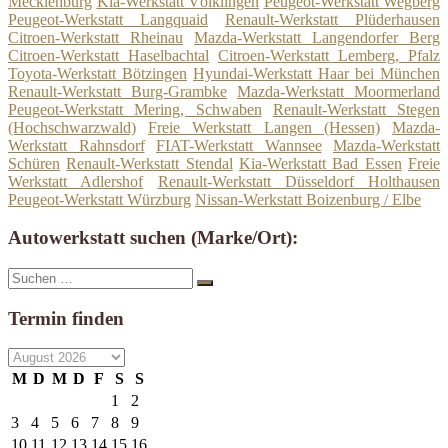
Mecklenburg
Kia-Werkstatt Völklingen
Peugeot-Werkstatt Wegberg
Peugeot-Werkstatt Langquaid
Renault-Werkstatt Plüderhausen
Citroen-Werkstatt Rheinau
Mazda-Werkstatt Langendorfer Berg
Citroen-Werkstatt Haselbachtal
Citroen-Werkstatt Lemberg, Pfalz
Toyota-Werkstatt Bötzingen
Hyundai-Werkstatt Haar bei München
Renault-Werkstatt Burg-Grambke
Mazda-Werkstatt Moormerland
Peugeot-Werkstatt Mering, Schwaben
Renault-Werkstatt Stegen
(Hochschwarzwald)
Freie Werkstatt Langen (Hessen)
Mazda-
Werkstatt Rahnsdorf
FIAT-Werkstatt Wannsee
Mazda-Werkstatt
Schüren
Renault-Werkstatt Stendal
Kia-Werkstatt Bad Essen
Freie
Werkstatt Adlershof
Renault-Werkstatt Düsseldorf Holthausen
Peugeot-Werkstatt Würzburg
Nissan-Werkstatt Boizenburg / Elbe
Autowerkstatt suchen (Marke/Ort):
Suche
Suchen
nach:
Termin finden
M
D
M
D
F
S
S
1
2
3
4
5
6
7
8
9
10
11
12
13
14
15
16