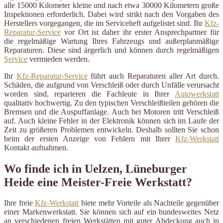
alle 15000 Kilometer kleine und nach etwa 30000 Kilometern große
Inspektionen erforderlich. Dabei wird strikt nach den Vorgaben des
Herstellers vorgegangen, die im Serviceheft aufgelistet sind. Ihr
Kfz-
Reparatur-Service
vor Ort ist daher ihr erster Ansprechpartner für
die regelmäßige Wartung Ihres Fahrzeugs und außerplanmäßige
Reparaturen. Diese sind ärgerlich und können durch regelmäßigen
Service
vermieden werden.
Ihr
Kfz-Reparatur-Service
führt auch Reparaturen aller Art durch.
Schäden, die aufgrund von Verschleiß oder durch Unfälle verursacht
worden sind, reparieren die Fachleute in Ihrer
Autowerkstatt
qualitativ hochwertig. Zu den typischen Verschleißteilen gehören die
Bremsen und die Auspuffanlage. Auch bei Motoren tritt Verschleiß
auf. Auch kleine Fehler in der Elektronik können sich im Laufe der
Zeit zu größeren Problemen entwickeln. Deshalb sollten Sie schon
beim der ersten Anzeige von Fehlern mit Ihrer
Kfz-Werkstatt
Kontakt aufnahmen.
Wo finde ich in Uelzen, Lüneburger
Heide eine Meister-Freie Werkstatt?
Ihre freie
Kfz-Werkstatt
biete mehr Vorteile als Nachteile gegenüber
einer Markenwerkstatt. Sie können sich auf ein bundesweites Netz
an verschiedenen freien Werkstätten mit guter Abdeckung auch in