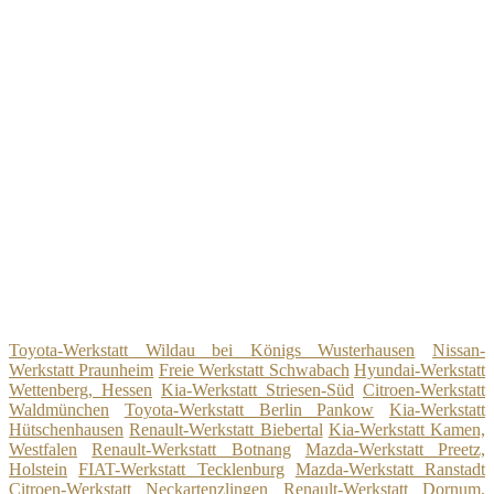
Toyota-Werkstatt Wildau bei Königs Wusterhausen
Nissan-
Werkstatt Praunheim
Freie Werkstatt Schwabach
Hyundai-Werkstatt
Wettenberg, Hessen
Kia-Werkstatt Striesen-Süd
Citroen-Werkstatt
Waldmünchen
Toyota-Werkstatt Berlin Pankow
Kia-Werkstatt
Hütschenhausen
Renault-Werkstatt Biebertal
Kia-Werkstatt Kamen,
Westfalen
Renault-Werkstatt Botnang
Mazda-Werkstatt Preetz,
Holstein
FIAT-Werkstatt Tecklenburg
Mazda-Werkstatt Ranstadt
Citroen-Werkstatt Neckartenzlingen
Renault-Werkstatt Dornum,