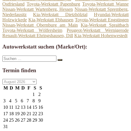
Ostfriesland
Toyota-Werkstatt Papenburg
Toyota-Werkstatt Wanne
Nissan-Werkstatt Wartenberg, Hessen
Nissan-Werkstatt Spremberg,
Niederlausitz
Kia-Werkstatt Dietzhölztal
Hyundai-Werkstatt
Holzwickede
Kia-Werkstatt Ebhausen
Toyota-Werkstatt Engstingen
Nissan-Werkstatt Obernburg am Main
Kia-Werkstatt Spraitbach
Toyota-Werkstatt Wölfersheim
Peugeot-Werkstatt Wernigerode
Renault-Werkstatt Ehringshausen, Dill
Kia-Werkstatt Hohenwestedt
Autowerkstatt suchen (Marke/Ort):
Suche
Suchen
nach:
Termin finden
M
D
M
D
F
S
S
1
2
3
4
5
6
7
8
9
10
11
12
13
14
15
16
17
18
19
20
21
22
23
24
25
26
27
28
29
30
31