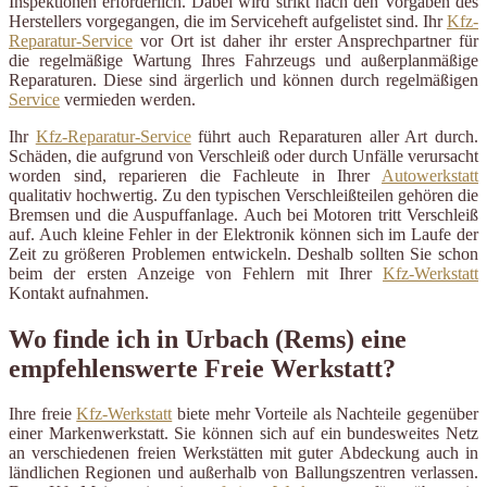
Inspektionen erforderlich. Dabei wird strikt nach den Vorgaben des
Herstellers vorgegangen, die im Serviceheft aufgelistet sind. Ihr
Kfz-
Reparatur-Service
vor Ort ist daher ihr erster Ansprechpartner für
die regelmäßige Wartung Ihres Fahrzeugs und außerplanmäßige
Reparaturen. Diese sind ärgerlich und können durch regelmäßigen
Service
vermieden werden.
Ihr
Kfz-Reparatur-Service
führt auch Reparaturen aller Art durch.
Schäden, die aufgrund von Verschleiß oder durch Unfälle verursacht
worden sind, reparieren die Fachleute in Ihrer
Autowerkstatt
qualitativ hochwertig. Zu den typischen Verschleißteilen gehören die
Bremsen und die Auspuffanlage. Auch bei Motoren tritt Verschleiß
auf. Auch kleine Fehler in der Elektronik können sich im Laufe der
Zeit zu größeren Problemen entwickeln. Deshalb sollten Sie schon
beim der ersten Anzeige von Fehlern mit Ihrer
Kfz-Werkstatt
Kontakt aufnahmen.
Wo finde ich in Urbach (Rems) eine
empfehlenswerte Freie Werkstatt?
Ihre freie
Kfz-Werkstatt
biete mehr Vorteile als Nachteile gegenüber
einer Markenwerkstatt. Sie können sich auf ein bundesweites Netz
an verschiedenen freien Werkstätten mit guter Abdeckung auch in
ländlichen Regionen und außerhalb von Ballungszentren verlassen.