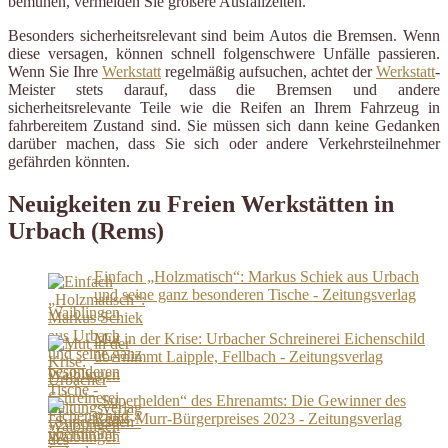
bemühen, vermeiden Sie größere Ausfallzeiten.
Besonders sicherheitsrelevant sind beim Autos die Bremsen. Wenn
diese versagen, können schnell folgenschwere Unfälle passieren.
Wenn Sie Ihre
Werkstatt
regelmäßig aufsuchen, achtet der
Werkstatt
-
Meister stets darauf, dass die Bremsen und andere
sicherheitsrelevante Teile wie die Reifen an Ihrem Fahrzeug in
fahrbereitem Zustand sind. Sie müssen sich dann keine Gedanken
darüber machen, dass Sie sich oder andere Verkehrsteilnehmer
gefährden könnten.
Neuigkeiten zu Freien Werkstätten in
Urbach (Rems)
Einfach „Holzmatisch“: Markus Schiek aus Urbach
und seine ganz besonderen Tische - Zeitungsverlag
Waiblingen
Mut in der Krise: Urbacher Schreinerei Eichenschild
übernimmt Laipple, Fellbach - Zeitungsverlag
Waiblingen
„Superhelden“ des Ehrenamts: Die Gewinner des
Rems-Murr-Bürgerpreises 2023 - Zeitungsverlag
Waiblingen