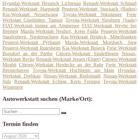
Hyundai-Werkstatt Hessisch Lichtenau
Renault-Werkstatt Schmarl
Renault-Werkstatt Harpstedt
Peugeot-Werkstatt Stockach (Baden)
Kia-Werkstatt Nesselwang
Toyota-Werkstatt Nikolassee
Freie
Werkstatt Glashütten, Taunus
Toyota-Werkstatt Nienburg (Saale)
FIAT-Werkstatt Inning am Ammersee
FIAT-Werkstatt Weyhe bei
Bremen
Mazda-Werkstatt Neuhof, Kreis Fulda
Peugeot-Werkstatt
Staufenberg, Niedersachsen
Kia-Werkstatt Heideck, Mittelfranken
Peugeot-Werkstatt Pyrbaum
Mazda-Werkstatt Morsbach, Sieg
Peugeot-Werkstatt Rutesheim
Kia-Werkstatt Buseck
Freie Werkstatt
Borsdorf an der Parthe
Citroen-Werkstatt Sindelfingen
Nissan-
Werkstatt Recke
Renault-Werkstatt Jessen (Elster)
Citroen-Werkstatt
Moabit
Citroen-Werkstatt Herdecke an der Ruhr
Freie Werkstatt
Bremerhaven
Toyota-Werkstatt Hochheim am Main
Hyundai-
Werkstatt Drebkau
Nissan-Werkstatt Rudolstadt
Nissan-Werkstatt
Sülz
Renault-Werkstatt Eching, Kreis Freising
Toyota-Werkstatt
Wüstenrot
Autowerkstatt suchen (Marke/Ort):
Suche
Suchen
nach:
Termin finden