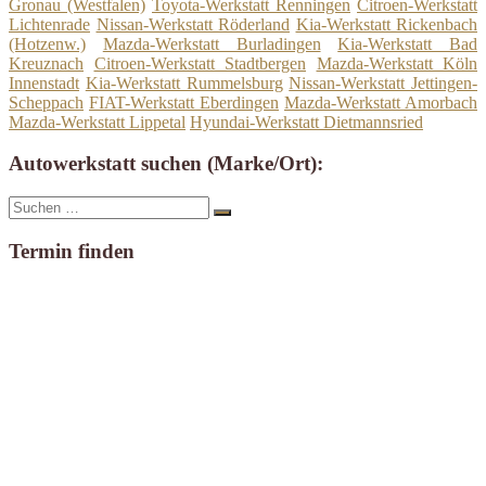
Gronau (Westfalen)
Toyota-Werkstatt Renningen
Citroen-Werkstatt
Lichtenrade
Nissan-Werkstatt Röderland
Kia-Werkstatt Rickenbach
(Hotzenw.)
Mazda-Werkstatt Burladingen
Kia-Werkstatt Bad
Kreuznach
Citroen-Werkstatt Stadtbergen
Mazda-Werkstatt Köln
Innenstadt
Kia-Werkstatt Rummelsburg
Nissan-Werkstatt Jettingen-
Scheppach
FIAT-Werkstatt Eberdingen
Mazda-Werkstatt Amorbach
Mazda-Werkstatt Lippetal
Hyundai-Werkstatt Dietmannsried
Autowerkstatt suchen (Marke/Ort):
Suche
Suchen
nach:
Termin finden