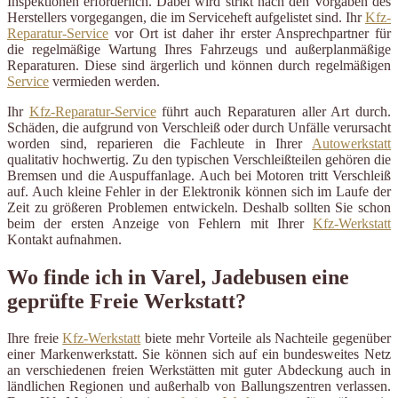
Inspektionen erforderlich. Dabei wird strikt nach den Vorgaben des
Herstellers vorgegangen, die im Serviceheft aufgelistet sind. Ihr
Kfz-
Reparatur-Service
vor Ort ist daher ihr erster Ansprechpartner für
die regelmäßige Wartung Ihres Fahrzeugs und außerplanmäßige
Reparaturen. Diese sind ärgerlich und können durch regelmäßigen
Service
vermieden werden.
Ihr
Kfz-Reparatur-Service
führt auch Reparaturen aller Art durch.
Schäden, die aufgrund von Verschleiß oder durch Unfälle verursacht
worden sind, reparieren die Fachleute in Ihrer
Autowerkstatt
qualitativ hochwertig. Zu den typischen Verschleißteilen gehören die
Bremsen und die Auspuffanlage. Auch bei Motoren tritt Verschleiß
auf. Auch kleine Fehler in der Elektronik können sich im Laufe der
Zeit zu größeren Problemen entwickeln. Deshalb sollten Sie schon
beim der ersten Anzeige von Fehlern mit Ihrer
Kfz-Werkstatt
Kontakt aufnahmen.
Wo finde ich in Varel, Jadebusen eine
geprüfte Freie Werkstatt?
Ihre freie
Kfz-Werkstatt
biete mehr Vorteile als Nachteile gegenüber
einer Markenwerkstatt. Sie können sich auf ein bundesweites Netz
an verschiedenen freien Werkstätten mit guter Abdeckung auch in
ländlichen Regionen und außerhalb von Ballungszentren verlassen.