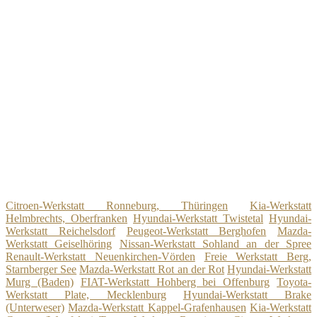
Citroen-Werkstatt Ronneburg, Thüringen
Kia-Werkstatt
Helmbrechts, Oberfranken
Hyundai-Werkstatt Twistetal
Hyundai-
Werkstatt Reichelsdorf
Peugeot-Werkstatt Berghofen
Mazda-
Werkstatt Geiselhöring
Nissan-Werkstatt Sohland an der Spree
Renault-Werkstatt Neuenkirchen-Vörden
Freie Werkstatt Berg,
Starnberger See
Mazda-Werkstatt Rot an der Rot
Hyundai-Werkstatt
Murg (Baden)
FIAT-Werkstatt Hohberg bei Offenburg
Toyota-
Werkstatt Plate, Mecklenburg
Hyundai-Werkstatt Brake
(Unterweser)
Mazda-Werkstatt Kappel-Grafenhausen
Kia-Werkstatt